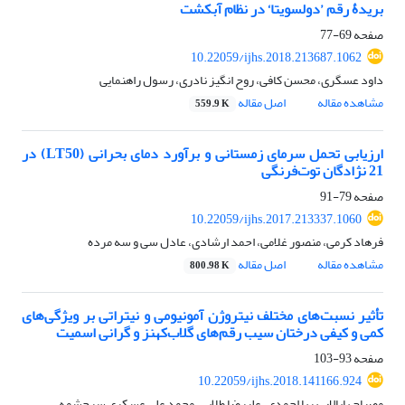
بریدۀ رقم ’دولسویتا‘ در نظام آبکشت
صفحه
69-77
10.22059/ijhs.2018.213687.1062
داود عسگری، محسن کافی، روح انگیز نادری، رسول راهنمایی
مشاهده مقاله
اصل مقاله
559.9 K
ارزیابی تحمل سرمای زمستانی و برآورد دمای بحرانی (LT50) در
21 نژادگان توت‌فرنگی
صفحه
79-91
10.22059/ijhs.2017.213337.1060
فرهاد کرمی، منصور غلامی، احمد ارشادی، عادل سی و سه مرده
مشاهده مقاله
اصل مقاله
800.98 K
تأثیر نسبت‌های مختلف نیتروژن آمونیومی و نیتراتی بر ویژگی‌های
کمی و کیفی درختان سیب رقم‌های گلاب‌‌کهنز و گرانی اسمیت
صفحه
93-103
10.22059/ijhs.2018.141166.924
مصباح بابالار، پریا احمدی، علیرضا طلایی، محمد علی عسکری سرچشمه