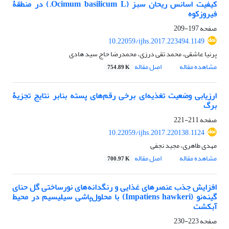
کیفیت اسانس ریحان سبز (Ocimum basilicum L.) در منطقۀ
فیروزکوه
صفحه
197-209
10.22059/ijhs.2017.223494.1149
پرنیا عاشقی، محمد تقی درزی، محمدرضا حاج سید هادی
مشاهده مقاله
اصل مقاله
754.89 K
ارزیابی وضعیت تغذیه‌ای برخی رقم‌های پسته بنابر نتایج تجزیۀ
برگ
صفحه
211-221
10.22059/ijhs.2017.220138.1124
مهدی طاهری، مجید نجفی
مشاهده مقاله
اصل مقاله
700.97 K
افزایش جذب عنصرهای غذایی و رنگدانه‌های نورساختی گل حنای
گینه‌نو (Impatiens hawkeri) با محلول‌پاشی سیلیسیم در محیط
آبکشت
صفحه
223-230