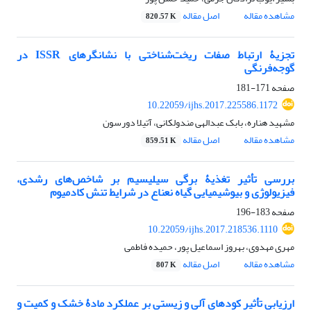
مشاهده مقاله
اصل مقاله
820.57 K
تجزیۀ ارتباط صفات ریخت‌شناختی با نشانگرهای ISSR در
گوجه‌فرنگی
صفحه
171-181
10.22059/ijhs.2017.225586.1172
مشهید هناره، بابک عبدالهی مندولکانی، آتیلا دورسون
مشاهده مقاله
اصل مقاله
859.51 K
بررسی تأثیر تغذیۀ برگی سیلیسیم بر شاخص‌های رشدی،
فیزیولوژی و بیوشیمیایی گیاه نعناع در شرایط تنش کادمیوم
صفحه
183-196
10.22059/ijhs.2017.218536.1110
مهری مهدوی، بهروز اسماعیل پور، حمیده فاطمی
مشاهده مقاله
اصل مقاله
807 K
ارزیابی تأثیر کودهای آلی و زیستی بر عملکرد مادۀ خشک و کمیت و