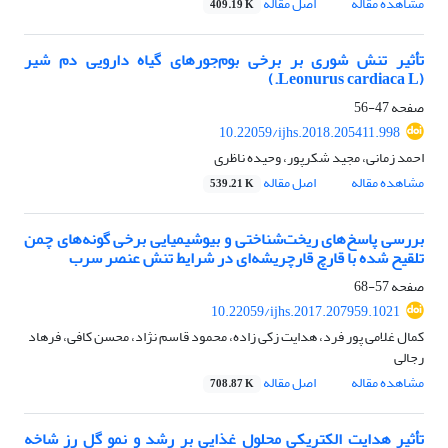
مشاهده مقاله
اصل مقاله
409.19 K
تأثیر تنش شوری بر برخی بوم‌جور‌های گیاه دارویی دم شیر
(Leonurus cardiaca L.)
صفحه
47-56
10.22059/ijhs.2018.205411.998
احمد زمانی، مجید شکرپور، وحیده ناظری
مشاهده مقاله
اصل مقاله
539.21 K
بررسی پاسخ‌های ریخت‌شناختی و بیوشیمیایی برخی گونه‌های چمن
تلقیح شده با قارچ قارچریشه‌ای در شرایط تنش عنصر سرب
صفحه
57-68
10.22059/ijhs.2017.207959.1021
کمال غلامی پور فرد، هدایت زکی زاده، محمود قاسم نژاد، محسن کافی، فرهاد
رجالی
مشاهده مقاله
اصل مقاله
708.87 K
تأثیر هدایت‌ الکتریکی محلول غذایی بر رشد و نمو گل رز شاخه