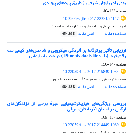
بومی آذربایجان شرقی از طریق پایه‌های پیوندی
صفحه
133-146
10.22059/ijhs.2017.222915.1147
ادریس حاج علی، صاحبعلی بلندنظر، جابر پناهنده
مشاهده مقاله
اصل مقاله
654.89 K
ارزیابی تأثیر پرتوگاما بر آلودگی میکروبی و شاخص‌های کیفی سه
رقم خرما (Phoenix dactylifera L.) در مدت انبارمانی
صفحه
147-156
10.22059/ijhs.2017.215849.1084
سعیده زربخش، سمیه رستگار، صدیقه جوادپور
مشاهده مقاله
اصل مقاله
984.18 K
بررسی ویژگی‌های فیزیکوشیمیایی میوۀ برخی از نژادگان‌های
ازگیل در استان آذربایجان شرقی
صفحه
157-169
10.22059/ijhs.2017.214449.1069
بشیر ایوب نژادگان جرمی، حمید حسن پور