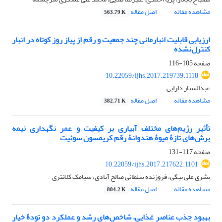
مشاهده مقاله
اصل مقاله
563.79 K
ارزیابی قابلیت انبارمانی چند جمعیت و رقم از پیاز روز کوتاه در انبار
کنترل‌نشده
صفحه
105-116
10.22059/ijhs.2017.219739.1118
عبدالستار دارابی
مشاهده مقاله
اصل مقاله
382.71 K
تأثیر رژیم‌های مختلف آبیاری بر کیفیت و عمر نگهداری نیمه
برش‌های تازۀ میوۀ هندوانۀ رقم کریمسون سوئیت
صفحه
117-131
10.22059/ijhs.2017.217622.1101
بشری علی بیگی، فروزنده سلطانی صالح آبادی، سیامک کلانتری
مشاهده مقاله
اصل مقاله
804.2 K
بهبود جذب عناصر غذایی، شاخص‌های رشد و عملکرد دو تودۀ خیار