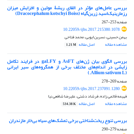
بررسی عامل‌های مؤثر در القای ریشۀ موئین و افزایش میزان
رزمارینیک‌اسید زرین‌گیاه (Dracocephalum kotschyi Boiss)
صفحه
253-267
10.22059/ijhs.2017.215380.1078
بهمن حسینی، نسرین ایوبی، محمد فتاحی
مشاهده مقاله
اصل مقاله
1.21 M
بررسی الگوی بیان ژن‌های AsFT و gaLFY در فرایند تکامل
زایشی در اندام‌های مختلف برخی از همگروه‌های سیر ایرانی
(Allium sativum L.)
صفحه
269-278
10.22059/ijhs.2017.237091.1280
فهیمه قائمی زاده، فرشاد دشتی، علیرضا شافعی نیا
مشاهده مقاله
اصل مقاله
534.38 K
بررسی تنوع ریخت‌شناختی برخی تمشک‌های سیاه بی‌خار مازندران
صفحه
279-290