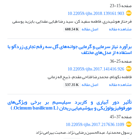
صفحه
15-23
10.22059/ijhs.2018.139161.903
فرحناز هوشیدری، فاطمه سفید کن، سید رضا طبایی عقدایی، بایزید یوسفی
مشاهده مقاله
اصل مقاله
608.54 K
برآورد نیاز سرمایی و گرمایی جوانه‌های گل سه رقم تجاری زردآلو با
استفاده از مدل‌های مختلف
صفحه
25-36
10.22059/ijhs.2017.141416.926
فاطمه نکونام، محمدرضا فتاحی مقدم، ذبیح اله زمانی
مشاهده مقاله
اصل مقاله
537.35 K
تأثیر دور آبیاری و کاربرد سیلیسیم بر برخی ویژگی‌های
مورفوفیزیولوژیکی و بیوشیمیایی ریحان (Ocimum basilicum L.)
صفحه
37-45
10.22059/ijhs.2017.217636.1109
رسول محمدنیا، عبدالحسین رضایی نژاد، صحبت بهرامی نژاد