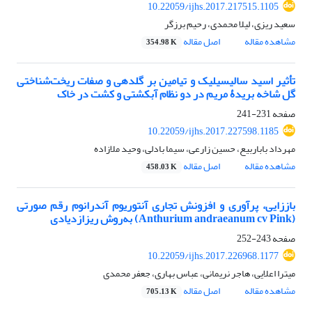
10.22059/ijhs.2017.217515.1105
سعید ریزی، لیلا محمدی، رحیم برزگر
مشاهده مقاله
اصل مقاله
354.98 K
تأثیر اسید سالیسیلیک و تیامین بر گلدهی و صفات ریخت‌‌شناختی
گل شاخه بریدۀ مریم در دو نظام آبکشتی و کشت در خاک
صفحه
231-241
10.22059/ijhs.2017.227598.1185
مهرداد باباربیع، حسین زارعی، سیما بادلی، وحید ملازاده
مشاهده مقاله
اصل مقاله
458.03 K
باززایی، پرآوری و افزونش تجاری آنتوریوم آندرانوم رقم صورتی
(Anthurium andraeanum cv Pink) به‌روش ریزازدیادی
صفحه
243-252
10.22059/ijhs.2017.226968.1177
میترا اعلایی، هاجر نریمانی، عباس بهاری، جعفر محمدی
مشاهده مقاله
اصل مقاله
705.13 K