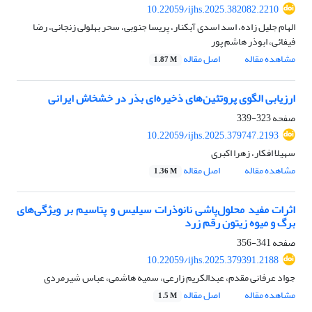
10.22059/ijhs.2025.382082.2210
الهام جلیل زاده، اسد اسدی آبکنار، پریسا جنوبی، سحر بهلولی زنجانی، رضا
فیفائی، ابوذر هاشم پور
مشاهده مقاله
اصل مقاله
1.87 M
ارزیابی الگوی پروتئین‌های ذخیره‌ای بذر در خشخاش ایرانی
صفحه
323-339
10.22059/ijhs.2025.379747.2193
سهیلا افکار، زهرا اکبری
مشاهده مقاله
اصل مقاله
1.36 M
اثرات مفید محلول‌پاشی نانوذرات سیلیس و پتاسیم بر ویژگی‌های
برگ و میوه زیتون رقم زرد
صفحه
341-356
10.22059/ijhs.2025.379391.2188
جواد عرفانی مقدم، عبدالکریم زارعی، سمیه هاشمی، عباس شیرمردی
مشاهده مقاله
اصل مقاله
1.5 M