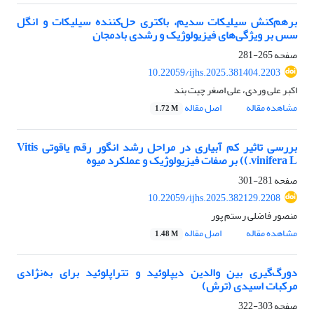
برهم‌کنش سیلیکات سدیم، باکتری حل‌کننده سیلیکات و انگل
سس بر ویژگی‌های فیزیولوژیک و رشدی بادمجان
صفحه
265-281
10.22059/ijhs.2025.381404.2203
اکبر علی وردی، علی اصغر چیت بند
مشاهده مقاله
اصل مقاله
1.72 M
بررسی تاثیر کم آبیاری در مراحل رشد انگور رقم یاقوتی Vitis
vinifera L.)) بر صفات فیزیولوژیک و عملکرد میوه
صفحه
281-301
10.22059/ijhs.2025.382129.2208
منصور فاضلی رستم پور
مشاهده مقاله
اصل مقاله
1.48 M
دورگ‌گیری بین والدین دیپلوئید و تتراپلوئید برای به‌نژادی
مرکبات اسیدی (ترش)
صفحه
303-322