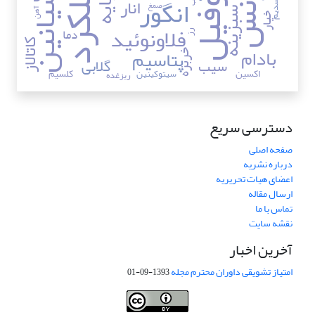
آنتوسیانین
کلروفیل
اسانس
عملکرد
انگور
انار
پایه
صمغ
سدیم
سبزینه
آهن
خیار
فلاونوئید
دما
رز
کاتالاز
پتاسیم
بادام
خربزه
گلابی
سیب
اکسین
کلسیم
سیتوکینین
ریزغده
دسترسی سریع
صفحه اصلی
درباره نشریه
اعضای هیات تحریریه
ارسال مقاله
تماس با ما
نقشه سایت
آخرین اخبار
امتیاز تشویقی داوران محترم مجله
1393-09-01