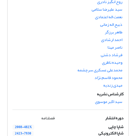
روح انگیز نادری
سید علیرضا سلامی
نعمت اله اعتمادی
ذبیح اله زمانی
طاهر برزگر
احمد ارشادی
ناصر مهنا
فرشاد دشتی
وحیده ناظری
محمدعلی عسکری سرچشمه
محمود قاسم نژاد
مهدی زندیه
کارشناس نشریه
سید اکبر موسوی
دوره انتشار
فصلنامه
شاپا چاپی
2008-482X
شاپا الکترونیکی
2423-7930