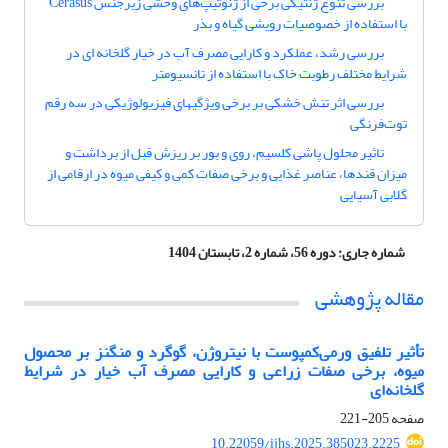
بررسی تنوع ژنتیکی برخی از ژنوتیپ‌های وحشی زیر‌جنس Cerasus
با استفاده از خصوصیات رویشی گیاه و بذر
بررسی رشد، عملکرد و کارایی مصرف آب در خیار گلخانه ای در
شرایط مختلف رطوبت خاک با استفاده از تانسیومتر
بررسی اثر تنش خشکی بر برخی ویژگیهای فیزیولوژیکی در سه رقم
توت‌فرنگی
تاثیر محلول پاشی کلسیم، روی و بور بر ریزش قبل از برداشت و
میزان قندها، عناصر غذایی و برخی صفات کمی و کیفی میوه در ارقامی از
گلابی آسیایی
شماره جاری:
دوره 56، شماره 2، تابستان 1404
مقاله پژوهشی
تأثیر تلفیق ورمی‌کمپوست با نیتروژن، گوگرد و منگنز بر محصول
میوه، برخی صفات زراعی و کارایی مصرف آب خیار در شرایط
گلخانه‌ای
صفحه
205-221
10.22059/ijhs.2025.385023.2225