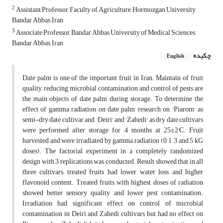
2
Assistant Professor, Faculty of Agriculture, Hormozgan University,
Bandar Abbas, Iran
3
Associate Professor, Bandar Abbas University of Medical Sciences,
Bandar Abbas, Iran
چکیده
English
Date palm is one of the important fruit in Iran. Maintain of fruit
quality, reducing microbial contamination and control of pests are
the main objects of date palm during storage. To determine the
effect of gamma radiation on date palm, research on 'Piarom' as
semi-dry date cultivar and 'Deiri' and 'Zahedi' as dry date cultivars
were performed after storage for 4 months at 25±2°C. Fruit
harvested and were irradiated by gamma radiation (0, 1, 3 and 5 kG
doses). The factorial experiment in a completely randomized
design with 3 replications was conducted. Result showed that in all
three cultivars, treated fruits had lower water loss and higher
flavonoid content. Treated fruits with highest doses of radiation
showed better sensory quality and lower pest contamination.
Irradiation had significant effect on control of microbial
contamination in Deiri and Zahedi cultivars but had no effect on