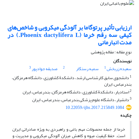
ارزیابی تأثیر پرتوگاما بر آلودگی میکروبی و شاخص‌های
کیفی سه رقم خرما (Phoenix dactylifera L.) در
مدت انبارمانی
نوع مقاله : مقاله پژوهشی
نویسندگان
3
2
1
سعیده زربخش
سمیه رستگار
صدیقه جوادپور
1
دانشجوی سابق کارشناسی ارشد، دانشکدۀ کشاورزی، دانشگاه هرمزگان،
بندرعباس، ایران
2
استادیار، دانشکدۀ کشاورزی، دانشگاه هرمزگان، بندرعباس، ایران
3
دانشیار، دانشگاه علوم پزشکی بندرعباس، بندرعباس، ایران
10.22059/ijhs.2017.215849.1084
چکیده
خرما از جمله محصولات مهم باغی و راهبردی به ویژه صادراتی ایران
است. حفظ کیفیت میوه و کاهش میزان آلودگی میکروبی و مدیریت و