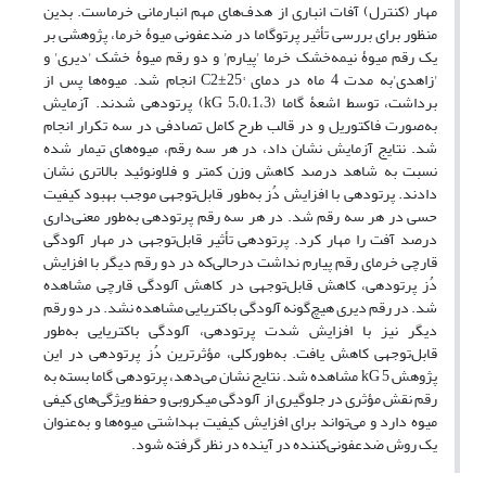
مهار (کنترل) آفات انباری از هدف‌های مهم انبارمانی خرماست. بدین
منظور برای بررسی تأثیر پرتوگاما در ضدعفونی میوۀ خرما، پژوهشی بر
یک رقم میوۀ نیمه‌خشک خرما 'پیارم' و دو رقم میوۀ خشک 'دیری' و
'زاهدی'به مدت 4 ماه در دمای °C2±25 انجام شد. میوه‌ها پس از
برداشت، توسط اشعۀ گاما (kG 5،0،1،3) پرتودهی شدند. آزمایش
به‌صورت فاکتوریل و در قالب طرح کامل تصادفی در سه تکرار انجام
شد. نتایج آزمایش نشان داد، در هر سه رقم، میوه‌های تیمار شده
نسبت به شاهد درصد کاهش وزن کمتر و فلاونوئید بالاتری نشان
دادند. پرتودهی با افزایش دُز به‌طور قابل‌توجهی موجب بهبود کیفیت
حسی در هر سه رقم شد. در هر سه رقم پرتودهی به‌طور معنی‌داری
درصد آفت را مهار کرد. پرتودهی تأثیر قابل‌توجهی در مهار آلودگی
قارچی خرمای رقم پیارم نداشت درحالی‌که در دو رقم دیگر با افزایش
دُز پرتودهی، کاهش قابل‌توجهی در کاهش آلودگی قارچی مشاهده
شد. در رقم دیری هیچ‌گونه آلودگی باکتریایی مشاهده نشد. در دو رقم
دیگر نیز با افزایش شدت پرتودهی، آلودگی باکتریایی به‌طور
قابل‌توجهی کاهش یافت. به‌طورکلی، مؤثرترین دُز پرتودهی در این
پژوهش kG 5 مشاهده شد. نتایج نشان می‌دهد، پرتودهی گاما بسته به
رقم نقش مؤثری در جلوگیری از آلودگی میکروبی و حفظ ویژگی‌های کیفی
میوه دارد و می‌تواند برای افزایش کیفیت بهداشتی میوه‌ها و به‌عنوان
یک روش ضدعفونی‌کننده در آینده در نظر گرفته شود.