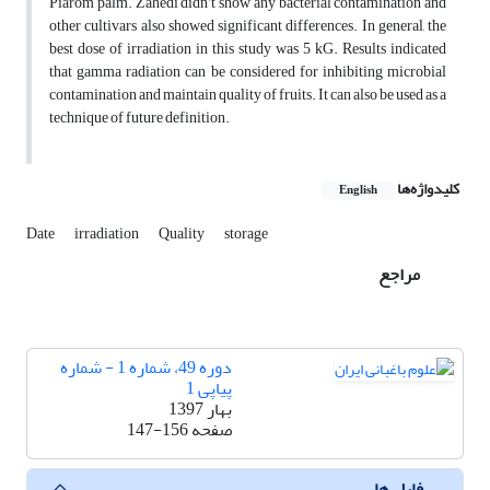
Piarom palm. Zahedi didn’t show any bacterial contamination and
other cultivars also showed significant differences. In general, the
best dose of irradiation in this study was 5 kG. Results indicated
that gamma radiation can be considered for inhibiting microbial
contamination and maintain quality of fruits. It can also be used as a
technique of future definition.
کلیدواژه‌ها
English
Date
irradiation
Quality
storage
مراجع
دوره 49، شماره 1 - شماره
پیاپی 1
بهار 1397
صفحه
147-156
فایل ها