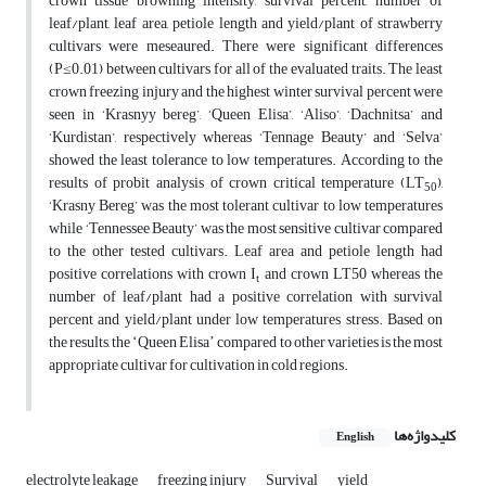
crown tissue browning intensity, survival percent, number of
leaf/plant, leaf area, petiole length and yield/plant of strawberry
cultivars were meseaured. There were significant differences
(P≤0.01) between cultivars for all of the evaluated traits. The least
crown freezing injury and the highest winter survival percent were
seen in ‘Krasnyy bereg’, ‘Queen Elisa’, ‘Aliso’, ‘Dachnitsa’ and
‘Kurdistan’, respectively whereas ‘Tennage Beauty’ and ‘Selva’
showed the least tolerance to low temperatures. According to the
results of probit analysis of crown critical temperature (LT
),
50
‘Krasny Bereg’ was the most tolerant cultivar to low temperatures
while ‘Tennessee Beauty’ was the most sensitive cultivar compared
to the other tested cultivars. Leaf area and petiole length had
positive correlations with crown I
and crown LT50 whereas the
t
number of leaf/plant had a positive correlation with survival
percent and yield/plant under low temperatures stress. Based on
the results, the ʻQueen Elisaʼ compared to other varieties is the most
appropriate cultivar for cultivation in cold regions.
کلیدواژه‌ها
English
electrolyte leakage
freezing injury
Survival
yield