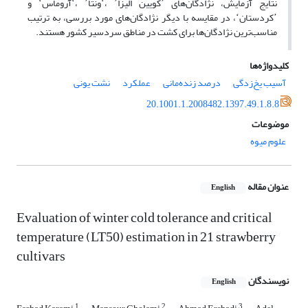
نتایج آزمایش، نژادگان‌های ʼکویین الیزاʻ، ʼونتاʻ، ʼآروماسʻ و
ʼکردستانʻ، در مقایسه با دیگر نژادگان‌های مورد بررسی، به ترتیب
مناسب‌ترین نژادگان‌ها برای کشت در مناطق سردسیر کشور هستند.
کلیدواژه‌ها
آسیب یخ‌زدگی
درصد زنده‌مانی
عملکرد
نشت یونی
20.1001.1.2008482.1397.49.1.8.8
موضوعات
علوم میوه
عنوان مقاله
English
Evaluation of winter cold tolerance and critical
temperature (LT50) estimation in 21 strawberry
cultivars
نویسندگان
English
1
2
3