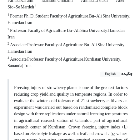
Farhad Karami
Mansour Gholami
Ahmad Ershadi
Adel
4
Sio-Se Mardeh
1
Former Ph. D. Student, Faculty of Agriculture, Bu-Ali Sina University,
Hamedan, Iran
2
Professor, Faculty of Agriculture, Bu-Ali Sina University, Hamedan,
Iran
3
Associate Professor, Faculty of Agriculture, Bu-Ali Sina University,
Hamedan, Iran
4
Associate Professor, Faculty of Agriculture, Kurdistan University,
Sanandaj, Iran
چکیده
English
Freezing injury of strawberry plants is one of the greatest factors
reducing crop yield and quality in temperate regions. In order to
evaluate the winter cold tolerance of 21 strawberry cultivars, an
experiment was carried out based on randomized complete block
design with three replications under natural freezing temperatures
in agricultural research station of Ghamlou, part of agricultural
research center of Kurdistan. Crown freezing injury index (I
)
t
based on electrolyte leakage as well as leaf and crown LT
values,
50