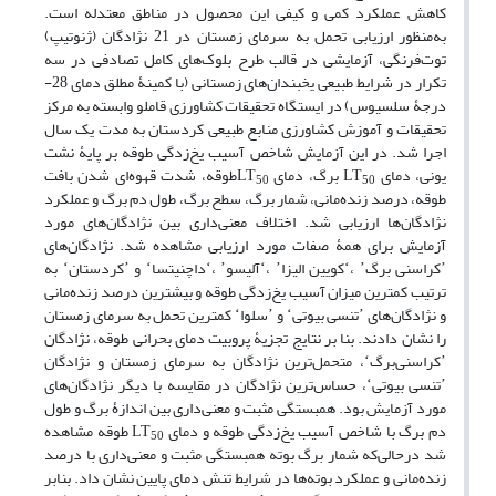
کاهش عملکرد کمی و کیفی این محصول در مناطق معتدله است.
به‌منظور ارزیابی تحمل به سرمای زمستان در 21 نژادگان (ژنوتیپ)
توت‌فرنگی، آزمایشی در قالب طرح بلوک‌های کامل تصادفی در سه
تکرار در شرایط طبیعی یخبندان‌های زمستانی (با کمینۀ مطلق دمای 28-
درجۀ سلسیوس) در ایستگاه تحقیقات کشاورزی قاملو وابسته به مرکز
تحقیقات و آموزش کشاورزی منابع طبیعی کردستان به مدت یک سال
اجرا شد. در این آزمایش شاخص آسیب یخ‌زدگی طوقه بر پایۀ نشت
یونی، دمای LT
برگ، دمای LT
طوقه، شدت قهوه‌ای شدن بافت
50
50
طوقه، درصد زنده‌مانی، شمار برگ، سطح برگ، طول دم برگ و عملکرد
نژادگان‌ها ارزیابی شد. اختلاف معنی‌داری بین نژادگان‌های مورد
آزمایش برای همۀ صفات مورد ارزیابی مشاهده شد. نژادگان‌های
ʼکراسنی برگʻ، ʼکویین الیزاʻ، ʼآلیسوʻ، ʼداچنیتساʻ و ʼکردستانʻ به
ترتیب کمترین میزان آسیب یخ‌زدگی طوقه و بیشترین درصد زنده‌مانی
و نژادگان‌های ʼتنسی بیوتیʻ و ʼسلواʻ کمترین تحمل به سرمای زمستان
را نشان دادند. بنا بر نتایج تجزیۀ پروبیت دمای بحرانی طوقه، نژادگان
ʼکراسنی‌برگʻ، متحمل‌ترین نژادگان به سرمای زمستان و نژادگان
ʼتنسی بیوتیʻ، حساس‌ترین نژادگان در مقایسه با دیگر نژادگان‌های
مورد آزمایش بود. همبستگی مثبت و معنی‌داری بین اندازۀ برگ و طول
دم برگ با شاخص آسیب یخ‌زدگی طوقه و دمای LT
طوقه مشاهده
50
شد درحالی‌که شمار برگ بوته همبستگی مثبت و معنی‌داری با درصد
زنده‌مانی و عملکرد بوته‌ها در شرایط تنش دمای پایین نشان داد. بنابر