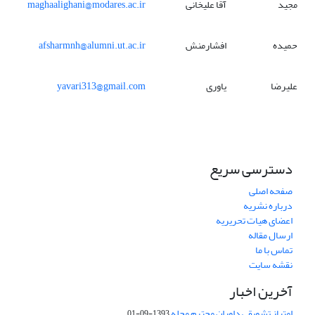
مجید
آقا علیخانی
maghaalighani@modares.ac.ir
حمیده
افشارمنش
afsharmnh@alumni.ut.ac.ir
علیرضا
یاوری
yavari313@gmail.com
دسترسی سریع
صفحه اصلی
درباره نشریه
اعضای هیات تحریریه
ارسال مقاله
تماس با ما
نقشه سایت
آخرین اخبار
امتیاز تشویقی داوران محترم مجله
1393-09-01