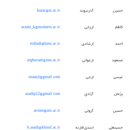
حسین
آذرنیوند
hazar@ut.ac.ir
کاظم
ارزانی
arzani_k@modares.ac.ir
احمد
ارشادی
ershadi@basu.ac.ir
مسعود
ارغوانی
arghavani@znu.ac.ir
عیسی
ارجی
issaarji@gmail.com
پژمان
آزادی
azadip22@gmail.com
حسین
آروئی
aroiee@um.ac.ir
حسینعلی
اسدی قارنه
h.asadi@khuisf.ac.ir