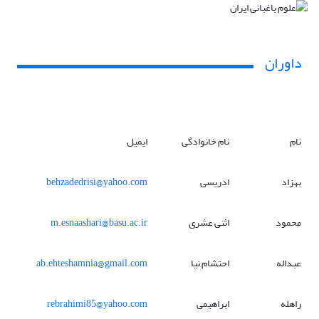
داوران
نام
نام خانوادگی
ایمیل
بهزاد
ادریسی
behzadedrisi@yahoo.com
محمود
اثنی عشری
m.esnaashari@basu.ac.ir
عبداله
احتشام نیا
ab.ehteshamnia@gmail.com
راهله
ابراهیمی
rebrahimi85@yahoo.com