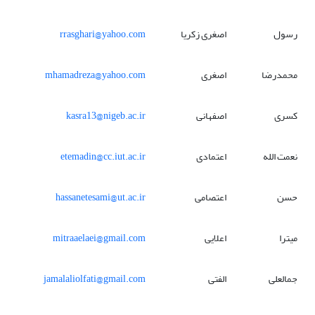
رسول
اصغری زکریا
rrasghari@yahoo.com
محمدرضا
اصغری
mhamadreza@yahoo.com
کسری
اصفهانی
kasra13@nigeb.ac.ir
نعمت الله
اعتمادی
etemadin@cc.iut.ac.ir
حسن
اعتصامی
hassanetesami@ut.ac.ir
میترا
اعلایی
mitraaelaei@gmail.com
جمالعلی
الفتی
jamalaliolfati@gmail.com