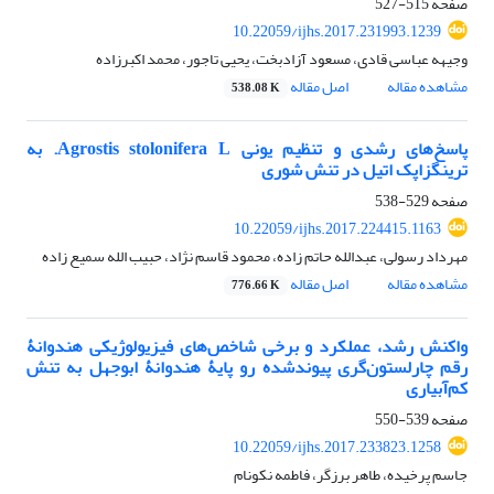
صفحه
515-527
10.22059/ijhs.2017.231993.1239
وجیهه عباسی قادی، مسعود آزادبخت، یحیی تاجور، محمد اکبرزاده
مشاهده مقاله
اصل مقاله
538.08 K
پاسخ‌های رشدی و تنظیم یونی Agrostis stolonifera L. به
ترینگزاپک اتیل در تنش شوری
صفحه
529-538
10.22059/ijhs.2017.224415.1163
مهرداد رسولی، عبدالله حاتم زاده، محمود قاسم نژاد، حبیب الله سمیع زاده
مشاهده مقاله
اصل مقاله
776.66 K
واکنش رشد، عملکرد و برخی شاخص‌های فیزیولوژیکی هندوانۀ
رقم چارلستون‌گری پیوندشده رو پایۀ هندوانۀ ابوجهل به تنش
کم‌آبیاری
صفحه
539-550
10.22059/ijhs.2017.233823.1258
جاسم پرخیده، طاهر برزگر، فاطمه نکونام