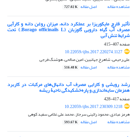
مشاهده مقاله
اصل مقاله
727.02 K
تأثیر قارچ مایکوریزا بر عملکرد دانه، میزان روغن دانه و کارآیی
مصرف آب گیاه دارویی گاوزبان (Borago officinails L.) تحت
شرایط تنش آبی
صفحه
407-415
10.22059/ijhs.2017.220274.1127
علی رحیمی، شاهرخ جهانبین، امین صالحی، هوشنگ فرجی
مشاهده مقاله
اصل مقاله
516.48 K
رشد رویشی و کارایی مصرف آب دانهال‌های مرکبات در کاربرد
همزمان سایه‌اندازی و پاره‌خشکیدگی ناحیۀ ریشه
صفحه
417-428
10.22059/ijhs.2017.230309.1218
هرمز عبادی، محمود رائینی سرجاز، محمد علی غلامی سفید کوهی
مشاهده مقاله
اصل مقاله
593.67 K