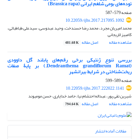
توده‌های بومی شلغم ایرانی (Brassica rapa)
صفحه
579-587
10.22059/ijhs.2017.217095.1092
محمد امیریان مجرد، محمد رضا حسندخت، وحید عبدوسی، سیدعلی طباطبائی،
کامبیز لاریجانی
مشاهده مقاله
اصل مقاله
481.68 K
بررسی تنوع ژنتیکی برخی رقم‌های پابلند گل داوودی
(Dendranthema grandiflorum Ramat.) بر پایۀ صفات
ریخت‌شناختی در شرایط بیرانشهر
صفحه
589-599
10.22059/ijhs.2017.222022.1141
شیرین تقی پور، عبداله احتشام نیا، حامد خدایاری، حسن مومیوند
مشاهده مقاله
اصل مقاله
794.64 K
مقالات آماده انتشار