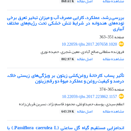
مشاهده مقاله
اصل مقاله
868.61 K
بررسی رشد، عملکرد، کارایی مصرف آب و میزان تبخیر تعرق برخی
توده‌های هندوانه در شرایط تنش خشکی تحت رژیم‌های مختلف
آبیاری
صفحه
351-363
10.22059/ijhs.2017.207658.1020
فروزنده سلطانی صالح آبادی، معین شجری، حمیده نوری
مشاهده مقاله
اصل مقاله
802.97 K
تأثیر پساب کارخانۀ روغن‌کشی زیتون بر ویژگی‌های زیستی خاک،
درصد و کیفیت روغن و عملکرد میوۀ دو رقم زیتون
صفحه
365-374
10.22059/ijhs.2017.223862.1157
اعظم سیدی، یوسف حمیداوغلی، محمود قاسم نژاد، نسرین قربان زاده
مشاهده مقاله
اصل مقاله
643.59 K
اندام‏زایی مستقیم گیاه گل ساعتی (Passiflora caerulea L.) با