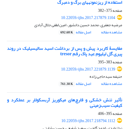
استفاده از ریزنمونه‏های برگ و دمبرگ
صفحه
375-382
10.22059/ijhs.2017.217879.1104
مرضیه جعفری، محمد حسین دانشور، امین لطفی جلال آبادی
مشاهده مقاله
اصل مقاله
692.68 K
مقایسۀ کاربرد پیش و پس از برداشت اسید سالیسیلیک در روند
پیری گل لیلیوم عید پاک رقم tresor
صفحه
383-395
10.22059/ijhs.2017.221879.1139
حنیفه سیدحاجی زاده
مشاهده مقاله
اصل مقاله
761.38 K
تأثیر تنش خشکی و قارچ‌های میکوریز آربسکولار بر عملکرد و
کیفیت سیب‌زمینی
صفحه
395-406
10.22059/ijhs.2017.218794.1112
ندا عابدی، احمد گلچین، سعید شفیعی، حسین بشارتی