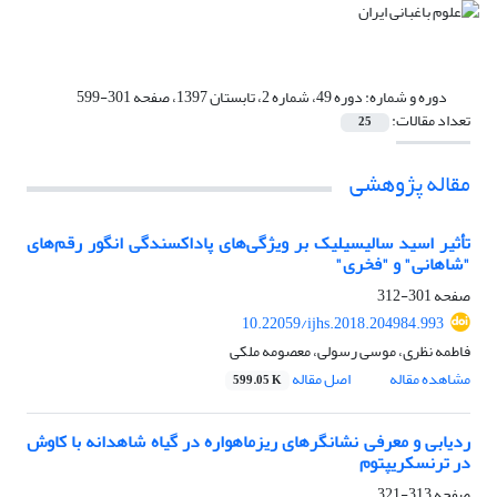
دوره و شماره:
دوره 49، شماره 2، تابستان 1397، صفحه 301-599
تعداد مقالات:
25
مقاله پژوهشی
تأثیر اسید سالیسیلیک بر ویژگی‌های پاداکسندگی انگور رقم‌های
‌"شاهانی" و ‌"فخری"
صفحه
301-312
10.22059/ijhs.2018.204984.993
فاطمه نظری، موسی رسولی، معصومه ملکی
مشاهده مقاله
اصل مقاله
599.05 K
ردیابی و معرفی نشانگرهای ریزماهواره در گیاه شاهدانه با کاوش
در ترنسکریپتوم
صفحه
313-321