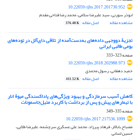
10.22059/ijhs.2017.201730.952
ابوذر سورنی، سید علیرضا سلامی، محمد رضا فتاحی مقدم
مشاهده مقاله
اصل مقاله
376.48 K
تجزیۀ دووجهی داده‌های به‌دست‌آمده از تلاقی دای‌آلل در توده‌های
بومی طالبی ایرانی
صفحه
323-333
10.22059/ijhs.2018.202988.973
حمید دهقانی، رسول محمدی
مشاهده مقاله
اصل مقاله
411.52 K
کاهش آسیب سرمازدگی و بهبود ویژگی‌های پاداکسندگی میوۀ انار
با تیمارهای پیش و پس از برداشت با کاربرد متیل‌جاسمونات
صفحه
335-349
10.22059/ijhs.2017.217536.1099
مصباح بابالار، فرهاد پیرزاد، محمد علی عسکری سرچشمه، علیرضا طلایی،
حسین لسانی