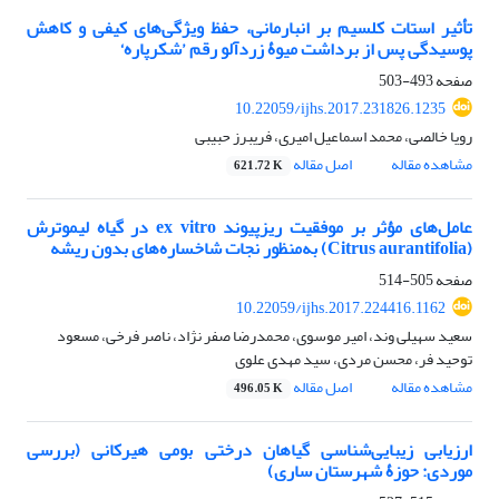
تأثیر استات کلسیم بر انبارمانی، حفظ ویژگی‌‌های کیفی و کاهش
پوسیدگی پس از برداشت میوۀ زردآلو رقم ’شکرپاره‘
صفحه
493-503
10.22059/ijhs.2017.231826.1235
رویا خالصی، محمد اسماعیل امیری، فریبرز حبیبی
مشاهده مقاله
اصل مقاله
621.72 K
عامل‌های مؤثر بر موفقیت ریزپیوند ex vitro در گیاه لیموترش
(Citrus aurantifolia) به‌منظور نجات شاخساره‌های بدون ریشه
صفحه
505-514
10.22059/ijhs.2017.224416.1162
سعید سهیلی وند، امیر موسوی، محمدرضا صفر نژاد، ناصر فرخی، مسعود
توحید فر، محسن مردی، سید مهدی علوی
مشاهده مقاله
اصل مقاله
496.05 K
ارزیابی زیبایی‌شناسی گیاهان درختی بومی هیرکانی (بررسی
موردی: حوزۀ شهرستان ساری)