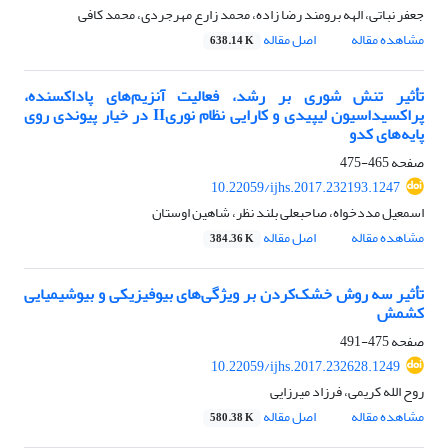
جعفر نباتی، الهه برومند رضا زاده، محمد زارع مهرجردی، محمد کافی
مشاهده مقاله
اصل مقاله
638.14 K
تأثیر تنش شوری بر رشد، فعالیت آنزیم‌های پاداکسنده،
پراکسیداسیون لیپیدی و کارایی نظام نوریII در خیار پیوندی روی
پایه‌های کدو
صفحه
465-475
10.22059/ijhs.2017.232193.1247
اسمعیل مددخواه، صاحبعلی بلند نظر، شاهین اوستان
مشاهده مقاله
اصل مقاله
384.36 K
تأثیر سه روش خشک‌کردن بر ویژگی‌های بیوفیزیکی و بیوشیمیایی
کشمش
صفحه
475-491
10.22059/ijhs.2017.232628.1249
روح الله کریمی، فرزاد میرزایی
مشاهده مقاله
اصل مقاله
580.38 K