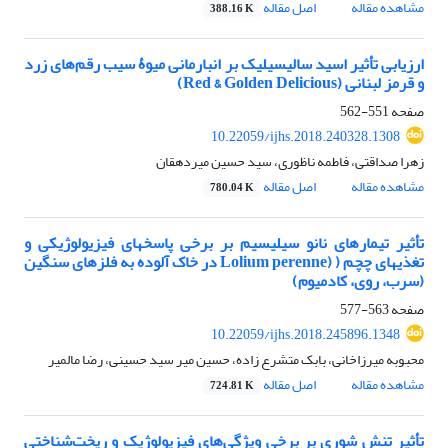
مشاهده مقاله
اصل مقاله
388.16 K
ارزیابی تأثیر اسید سالیسیلیک بر انبارمانی میوۀ سیب رقم‌های زرد
و قرمز لبنانی (Red & Golden Delicious)
صفحه
551-562
10.22059/ijhs.2018.240328.1308
زهرا صداقتی، فاطمه ناظوری، سید حسین میردهقان
مشاهده مقاله
اصل مقاله
780.04 K
تأثیر تیمارهای نانو سیلیسیم بر برخی پاسخ‎های فیزیولوژیکی و
تغذیه‎ای چچم ( (Lolium perenne در خاک آلوده به فلزهای سنگین
(سرب، روی، کادمیوم)
صفحه
563-577
10.22059/ijhs.2018.245896.1348
محبوبه میرزاخانی، بابک متشرع زاده، حسین میر سید حسینی، رضا مالمیر
مشاهده مقاله
اصل مقاله
724.81 K
تأثیر تنش شوری بر برخی ویژگی‌های فیزیولوژیک و ریخت‌شناختی