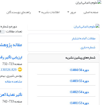
صفحه اصلی
مرور
اطلاعات نشریه
راهنمای نویسندگان
دوره و شماره:
تعداد مقالات:
5
مقالات آماده انتشار
مقاله پژوهش
شماره جاری
ارزیابی تأثیر رقم و 
شماره‌های پیشین نشریه
صفحه
723-732
8.130326.829
دوره 56 (1404)
یونس شیری، بهمن ز
دوره 55 (1403)
مشاهده مقاله
دوره 54 (1402)
تأثیر تغذیۀ آهن و نیتروژن بر شاخص‌
صفحه
733-742
دوره 53 (1401)