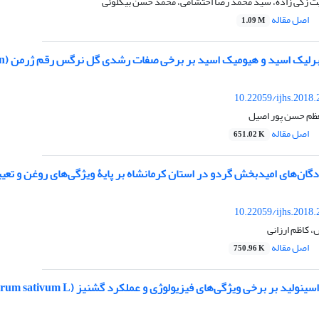
ت زکی زاده، سید محمد رضا احتشامی، محمد حسن بیگلوئی
اصل مقاله
1.09 M
 اسید و هیومیک اسید بر برخی صفات رشدی گل نرگس رقم ژرمن (Narcissus jonquilla cv. German)
10.22059/ijhs.2018
ظم حسن پور اصیل
اصل مقاله
651.02 K
ادگان‌های امیدبخش گردو در استان کرمانشاه بر پایۀ ویژگی‌های روغن و تعی
10.22059/ijhs.2018
 کاظم ارزانی
اصل مقاله
750.96 K