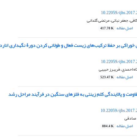
10.22059/ijhs.2017
فی، جعفر نباتی، مرتضی گلدانی
اصل مقاله
417.78 K
خوراکی بر حفظ ترکیب‌های زیست ‏فعال و طولانی کردن دورۀ نگهداری اناردا
10.22059/ijhs.2017
اه احمدی، فریبرز حبیبی
اصل مقاله
523.47 K
اومت و پالایندگی کلم زینتی به فلزهای سنگین در فرآیند مراحل رشد
10.22059/ijhs.2017
د صادقی
اصل مقاله
884.4 K