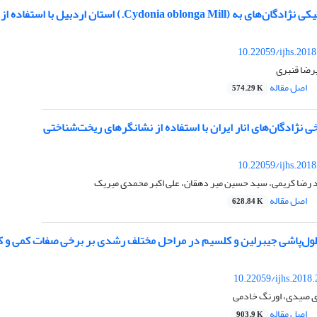
استان اردبیل با استفاده از ویژگی‌های ریخت‌شناختی، بیوشیمیایی و فیزیکوشیمیایی
10.22059/ijhs.201
رضا قنبری
اصل مقاله
574.29 K
ی نژادگان‌های انار ایران با استفاده از نشانگرهای ریخت‌شناختی
10.22059/ijhs.201
د رضا کریمی، سید حسین میر دهقان، علی اکبر محمدی میریک
اصل مقاله
628.84 K
محلول‌پاشی جیبرلین و کلسیم در مراحل مختلف رشدی بر برخی صفات کمی و ک
10.22059/ijhs.2018
 صیدی، اورنگ خادمی
اصل مقاله
903.9 K