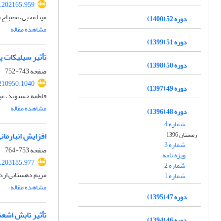
8.202165.959
مینا محبی، مصباح 
دوره 52 (1400)
مشاهده مقاله
دوره 51 (1399)
تأثیر سیلیکات پتاسیم ب
دوره 50 (1398)
صفحه
743-752
.210950.1040
دوره 49 (1397)
فاطمه حسنوند، عب
مشاهده مقاله
دوره 48 (1396)
شماره 4
زمستان 1396
افزایش انبارمان
شماره 3
صفحه
753-764
ویژه نامه
7.203185.977
شماره 2
مریم دهستانی ارد
شماره 1
مشاهده مقاله
دوره 47 (1395)
تأثیر تابش اشعۀ فرابنفش C بر مسیر زیست ساختی استیلبنوئیدها در کشت تع
دوره 46 (1394)