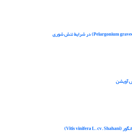
نس آویشن