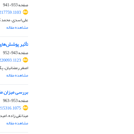
صفحه
933-941
.217759.1103
علی اسدی، محمد کا
مشاهده مقاله
تأثیر پوشش‌های 
صفحه
943-952
.220093.1123
اصغر رمضانیان، پگ
مشاهده مقاله
بررسی میزان مق
صفحه
953-963
.215316.1075
مینا تقی زاده، امی
مشاهده مقاله