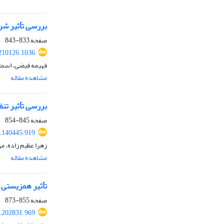
بررسی تأثیر شرا
صفحه
833-843
.210126.1036
فهیمه فیضی، اسما
مشاهده مقاله
بررسی تأثیر تنظیم‌کننده
صفحه
845-854
8.140445.919
زهرا عظیم زاده، م
مشاهده مقاله
تأثیر همزیستی 
صفحه
855-873
8.202831.969