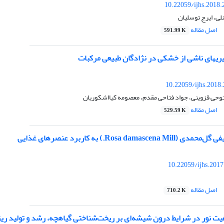
10.22059/ijhs.2018
نلی، ایرج توسلیان
اصل مقاله
591.99 K
ریهای ناشی از خشکی در نژادگان طبیعی مرکبات
10.22059/ijhs.2018
توحی قزوینی، جواد فتاحی مقدم، معصومه کیااشکوریان
اصل مقاله
529.59 K
Rosa damas.) به کاربرد عنصرهای غذایی
10.22059/ijhs.201
اصل مقاله
710.2 K
ر در شرایط درون شیشه‌ای بر ریخت‌شناختی گیاهچه، رشد و تولید ریزغده سیب‌زمینی (anum tuberosum