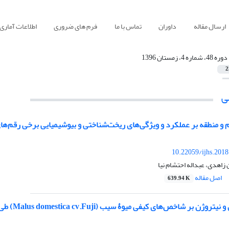
ارسال مقاله
داوران
تماس با ما
فرم های ضروری
اطلاعات آماری
دوره 48، شماره 4، زمستان 1396
2
ی
منطقه بر عملکرد و ویژگی‌های ریخت‌شناختی و بیوشیمیایی برخی رقم‌های زیتون (Olea europaea L.) در ا
10.22059/ijhs.201
اهدی، عبداله احتشام نیا
اصل مقاله
639.94 K
های کیفی میوۀ سیب (Malus domestica cv.Fuji) طی انبارمانی و درصد برخی عنصرهای کانی برگ و میوه