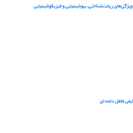
یفی فلفل دلمه ای