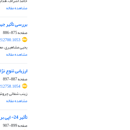
حامد اشراف، هدای
مشاهده مقاله
بررسی تأثیر جیبرلیک
صفحه
875-886
.212700.1053
یحیی مشاهیری، مع
مشاهده مقاله
ارزیابی تنوع نژ
صفحه
887-897
.212758.1054
زینب شفائی چروش،
مشاهده مقاله
تأثیر 24- اپی براسینولید بر برخی ویژگی‌های فیزیولوژی و عملکرد گشنیز (Coriandrum sativum L.) در شرایط تنش خشکی
صفحه
899-907