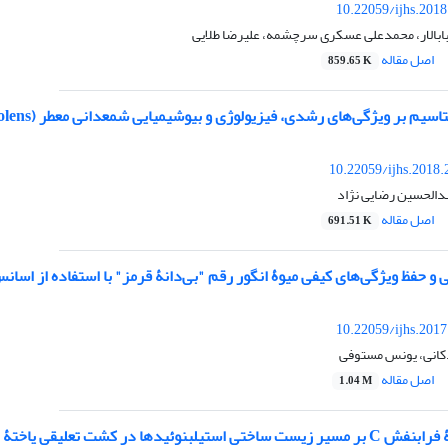
10.22059/ijhs.201
بابالار، محمدعلی عسکری سرچشمه، علیرضا طلایی
اصل مقاله
859.65 K
ر ویژگی‌های رشدی، فیزیولوژی و بیوشیمیایی شمعدانی معطر (Pelargonium graveolens) در شرایط تنش شوری
10.22059/ijhs.2018
دالحسین رضایی نژاد
اصل مقاله
691.51 K
ی و حفظ ویژگی‌های کیفی میوۀ انگور رقم "بی‌دانۀ قرمز" با استفاده از اسا
10.22059/ijhs.201
کانی، یونس مستوفی
اصل مقاله
1.04 M
لیقی یاختۀ انگور (Vitis vinifera L. cv. Shahani)