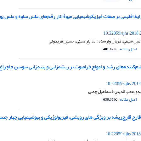
یط اقلیمی بر صفات فیزیکوشیمیایی میوۀ انار رقم‌های ملس ساوه و ملس ی
10.22059/ijhs.2018
عیل سیفی، فریال وارسته، خدایار همتی، حسین فریدونی
اصل مقاله
481.67 K
‌های رشد و امواج فراصوت بر ریشه‌زایی و پینه‌زایی سوسن چلچراغ (Lilium ledebourii Bioss.) در شرایط درون‌شیشه‌
10.22059/ijhs.201
هدی محب الدینی، اسماعیل چمنی
اصل مقاله
636.37 K
قارچ قارچ‌ریشه بر ویژگی های رویشی، فیزیولوژیکی و بیوشیمیایی چها
10.22059/ijhs.201