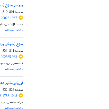
بررسی تنوع ژنتیکی نژادگان‌های به (Cydonia oblonga Mill.) 
صفحه
801-810
8.200261.937
محمد آزاد دل، علی
مشاهده مقاله
تنوع ژنتیکی برخ
صفحه
811-821
8.202565.963
فاطمه زارعی، حمی
مشاهده مقاله
ارزیابی تأثیر 
صفحه
823-832
.211788.1048
میثم محمدی، مهدی
مشاهده مقاله