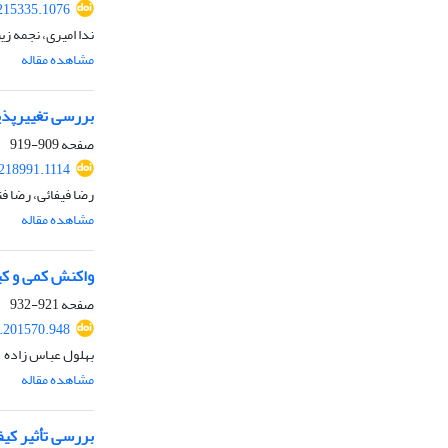
.215335.1076
ندا امیری، نجمه زی
مشاهده مقاله
بررسی تغییرپذی
صفحه
909-919
.218991.1114
رضا فیفائی، رضا ف
مشاهده مقاله
واکنش کمی و کیفی گل‌محمدی (cena Mill
صفحه
921-932
7.201570.948
بهلول عباس زاده
مشاهده مقاله
بررسی تأثیر کیفیت نو