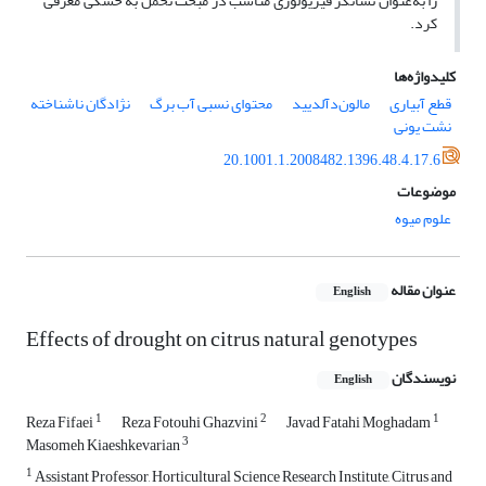
را به‌عنوان نشانگر فیزیولوژی مناسب در مبحث تحمل به خشکی معرفی
کرد.
کلیدواژه‌ها
قطع آبیاری
مالون‌د‌آلدیید
محتوای نسبی آب برگ
نژادگان ناشناخته
نشت یونی
20.1001.1.2008482.1396.48.4.17.6
موضوعات
علوم میوه
عنوان مقاله
English
Effects of drought on citrus natural genotypes
نویسندگان
English
1
2
1
Reza Fifaei
Reza Fotouhi Ghazvini
Javad Fatahi Moghadam
3
Masomeh Kiaeshkevarian
1
Assistant Professor, Horticultural Science Research Institute, Citrus and