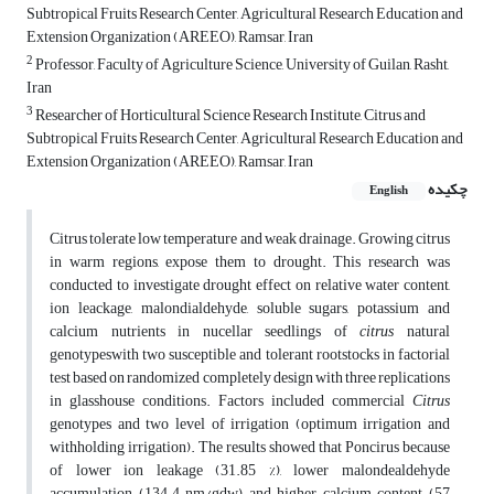
Subtropical Fruits Research Center, Agricultural Research Education and
Extension Organization (AREEO), Ramsar, Iran
2
Professor, Faculty of Agriculture Science, University of Guilan, Rasht,
Iran
3
Researcher of Horticultural Science Research Institute, Citrus and
Subtropical Fruits Research Center, Agricultural Research Education and
Extension Organization (AREEO), Ramsar, Iran
چکیده
English
Citrus tolerate low temperature and weak drainage. Growing citrus
in warm regions, expose them to drought. This research was
conducted to investigate drought effect on relative water content,
ion leackage, malondialdehyde, soluble sugars, potassium and
calcium nutrients in nucellar seedlings of
citrus
natural
genotypeswith two susceptible and tolerant rootstocks in factorial
test based on randomized completely design with three replications
in glasshouse conditions. Factors included commercial
Citrus
genotypes and two level of irrigation (optimum irrigation and
withholding irrigation). The results showed that Poncirus because
of lower ion leakage (31.85 %), lower malondealdehyde
accumulation (134.4 nm/gdw) and higher calcium content (57