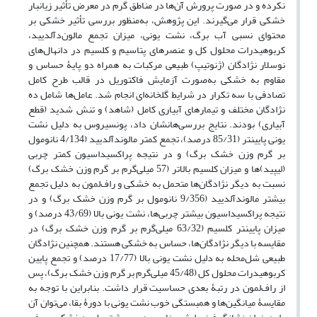
نکرده و در صورت پرورش آن‌ها در مناطق گرم در معرض تأثیر زیانبار
خشکی‌ قرار می‌گیرند. این پژوهش، به‌منظور بررسی تأثیر خشکی بر
محتوای نسبی آب برگ، نشت یونی، میزان تجمع مالون‌د‌آلدیید،
کربوهیدرات محلول کل و عنصرهای پتاسیم و کلسیم در دانهال‌های
نوسلار نژادگان (ژنوتیپ) طبیعی مرکبات به همراه دو پایۀ حساس و
مقاوم به خشکی به‌صورت آزمایش فاکتوریل در قالب طرح کامل
تصادفی با سه تکرار در شرایط گلخانه‌ای انجام شد. عامل‌ها شامل ده
نژادگان مختلف و تیمار‌های آبیاری کامل (شاهد) و تنش شدید (قطع
آبیاری) بودند. نتایج بررسی‌هانشان داد، پونسیروس به دلیل نشت
یونی پایین­تر (85/31 درصد)، تجمع کمتر مالون­دآلدیید (4/134 نانومول
بر گرم وزن خشک برگ) و در نتیجه پراکسیداسیون کمتر چربی
(لیپید)ها و میزان کلسیم بالاتر (57 میلی‌گرم بر گرم وزن خشک برگ)
نسبت به دیگر نژادگان‌ها متحمل به خشکی و راف‌لمون به دلیل تجمع
بیشتر مالون­دآلدیید (9/356 نانومول بر گرم وزن خشک برگ) و در
نتیجه پراکسیداسیون بیشتر چربی‌ها، نشت یونی بالا (43/69 درصد) و
میزان پایین­تر کلسیم (63/32 میلی‌گرم بر گرم وزن خشک برگ) در
مقایسه با دیگر نژادگان‌ها، حساس به خشکی هستند. همچنین نژادگان
طبیعی شل‌محله به دلیل نشت یونی بالا (17/77 درصد) و تجمع پایین
کربوهیدرات محلول کل (45/48 میلی‌گرم بر گرم وزن خشک برگ)، پس
از راف‌لمون در رتبۀ بعدی حساسیت قرار داشت. بنابراین با توجه به
مقایسۀ میانگین‌ها و همبستگی خوب نشت یونی با دورۀ بقا، می‌توان آن‌