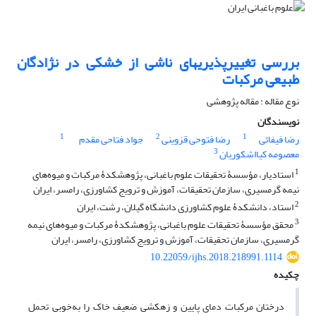
بررسی تغییرپذیریهای ناشی از خشکی در نژادگان
طبیعی مرکبات
نوع مقاله : مقاله پژوهشی
نویسندگان
1
2
1
رضا فیفائی
رضا فتوحی قزوینی
جواد فتاحی مقدم
3
معصومه کیااشکوریان
1
استادیار، مؤسسۀ تحقیقات علوم باغبانی، پژوهشکدۀ مرکبات و میوه‌های
نیمه گرمسیری، سازمان تحقیقات، آموزش و ترویج کشاورزی، رامسر، ایران
2
استاد، دانشکدۀ علوم کشاورزی دانشگاه گیلان، رشت، ایران
3
محقق مؤسسۀ تحقیقات علوم باغبانی، پژوهشکدۀ مرکبات و میوه‌های نیمه
گرمسیری، سازمان تحقیقات، آموزش و ترویج کشاورزی، رامسر، ایران
10.22059/ijhs.2018.218991.1114
چکیده
درختان مرکبات دمای پایین و زهکشی ضعیف خاک را به‌خوبی تحمل