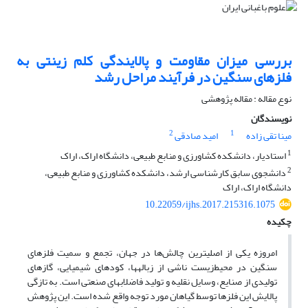
بررسی میزان مقاومت و پالایندگی کلم زینتی به
فلزهای سنگین در فرآیند مراحل رشد
نوع مقاله : مقاله پژوهشی
نویسندگان
2
1
مینا تقی زاده
امید صادقی
1
استادیار، دانشکده کشاورزی و منابع طبیعی، دانشگاه اراک، اراک
2
دانشجوی سابق کارشناسی ارشد، دانشکده کشاورزی و منابع طبیعی،
دانشگاه اراک، اراک
10.22059/ijhs.2017.215316.1075
چکیده
امروزه یکی از اصلی­ترین چالش‌ها در جهان، تجمع و سمیت فلزهای
سنگین در محیط­‌زیست ناشی از زباله­ها، کودهای شیمیایی، گازهای
تولیدی از صنایع، وسایل نقلیه و تولید فاضلاب­های صنعتی است. به­ تازگی
پالایش این فلزها توسط گیاهان مورد توجه واقع شده است. این پژوهش