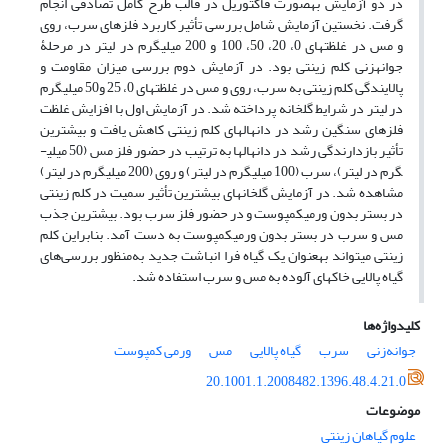
در دو آزمایش به­صورت فاکتوریل در قالب طرح کامل تصادفی انجام
گرفت. نخستین آزمایش شامل بررسی تأثیر کاربرد فلزهای سرب، روی
و مس در غلظت­های 0، 20، 50، 100 و 200 میلی­گرم در لیتر در مرحلۀ
جوانه­زنی کلم زینتی بود. در آزمایش دوم بررسی میزان مقاومت و
پالایندگی کلم­ زینتی به سرب، روی و مس در غلظت­های 0، 25 و50 میلی­گرم
در لیتر در شرایط گلخانه پرداخته شد. در آزمایش اول با افزایش غلظت
فلزهای سنگین رشد در دانهال­های کلم زینتی کاهش یافت و بیشترین
تأثیر بازدارندگی رشد در دانهال­ها به ترتیب در حضور فلز مس (50 میلی­
گرم در لیتر)، سرب (100 میلی­گرم در لیتر) و روی (200 میلی­گرم در لیتر)
مشاهده شد. در آزمایش گلخانه­ای بیشترین تأثیر سمیت در کلم زینتی
در بستر بدون ورمی­کمپوست و در حضور فلز سرب بود. بیشترین جذب
مس و سرب در بستر بدون ورمی­کمپوست به دست آمد. بنابراین کلم
زینتی می­تواند به­عنوان یک گیاه فرا انباشت جدید به‌منظور بررسی‌های
گیاه ­پالایی خاک­های آلوده به مس و سرب استفاده شد.
کلیدواژه‌ها
جوانه‌زنی
سرب
گیاه پالایی
مس
ورمی کمپوست
20.1001.1.2008482.1396.48.4.21.0
موضوعات
علوم گیاهان زینتی