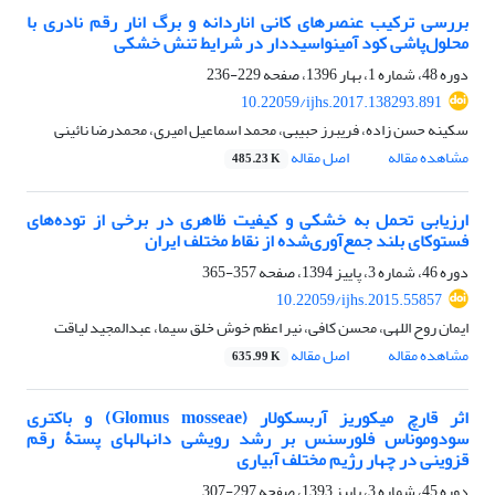
بررسی ترکیب عنصرهای کانی اناردانه و برگ انار رقم نادری با
محلول‌پاشی کود آمینواسیددار در شرایط تنش خشکی
دوره 48، شماره 1، بهار 1396، صفحه
229-236
10.22059/ijhs.2017.138293.891
سکینه حسن زاده، فریبرز حبیبی، محمد اسماعیل امیری، محمدرضا نائینی
مشاهده مقاله
اصل مقاله
485.23 K
ارزیابی تحمل به خشکی و کیفیت ظاهری در برخی از توده‌های
فستوکای بلند جمع‌آوری‌شده از نقاط مختلف ایران
دوره 46، شماره 3، پاییز 1394، صفحه
357-365
10.22059/ijhs.2015.55857
ایمان روح اللهی، محسن کافی، نیر اعظم خوش خلق سیما، عبدالمجید لیاقت
مشاهده مقاله
اصل مقاله
635.99 K
اثر قارچ میکوریز آربسکولار (Glomus mosseae) و باکتری
سودوموناس فلورسنس بر رشد رویشی دانهال‏های پستۀ رقم
قزوینی در چهار رژیم مختلف آبیاری
دوره 45، شماره 3، پاییز 1393، صفحه
297-307