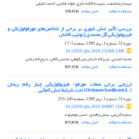
مهسا رضاصفت، سپیده کلاته جاری، فواد فاتحی، احمد خلیقی
مشاهده مقاله
اصل مقاله
518.41 K
بررسی تأثیر تنش شوری بر برخی از شاخص‌های مورفولوژیکی و
فیزیولوژیکی گل محمدی ژنوتیپ ‏کاشان ‏
دوره 51، شماره 1، بهار 1399، صفحه
1-17
10.22059/ijhs.2018.251968.1398
محمد امیدی، عزیزاله خندان میرکوهی، محسن کافی، ذبیح اله زمانی
مشاهده مقاله
اصل مقاله
837.32 K
ارزیابی برخی صفات مورفو- فیزیولوژیکی چهار رقم ریحان
(‏Ocimum basilicum L.‎‏) تحت شرایط ‏تنش کم‌آبی
دوره 51، شماره 1، بهار 1399، صفحه
245-253
10.22059/ijhs.2019.269897.1541
سمیه کریمی، بهمن زاهدی، حسن مومیوند
مشاهده مقاله
اصل مقاله
873.05 K