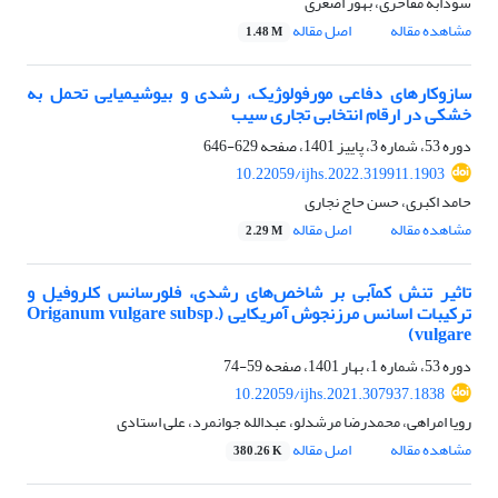
سودابه مفاخری، بهور اصغری
مشاهده مقاله
اصل مقاله
1.48 M
سازوکارهای دفاعی مورفولوژیک، رشدی و بیوشیمیایی تحمل به
خشکی در ارقام انتخابی تجاری سیب
دوره 53، شماره 3، پاییز 1401، صفحه
629-646
10.22059/ijhs.2022.319911.1903
حامد اکبری، حسن حاج نجاری
مشاهده مقاله
اصل مقاله
2.29 M
تاثیر تنش کمآبی بر شاخص‌های رشدی، فلورسانس کلروفیل و
ترکیبات اسانس مرزنجوش آمریکایی ‏‏(‏Origanum vulgare subsp.
vulgare‏)‏
دوره 53، شماره 1، بهار 1401، صفحه
59-74
10.22059/ijhs.2021.307937.1838
رویا امراهی، محمدرضا مرشدلو، عبدالله جوانمرد، علی استادی
مشاهده مقاله
اصل مقاله
380.26 K