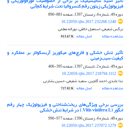
تأثیر اسید سالیسیلیک بر برخی از خصوصیات مورفولوژیکی و
فیزیولوژیکی زیتون رقم کنسروالیا تحت شرایط کم‌آبی
دوره 49، شماره 4، زمستان 1397، صفحه
881-890
10.22059/ijhs.2017.232268.1240
نرگس شفیعی، اسمعیل خالقی، نوراله معلمی
مشاهده مقاله
اصل مقاله
913.67 K
تأثیر تنش خشکی و قارچ‌های میکوریز آربسکولار بر عملکرد و
کیفیت سیب‌زمینی
دوره 49، شماره 2، تابستان 1397، صفحه
395-406
10.22059/ijhs.2017.218794.1112
ندا عابدی، احمد گلچین، سعید شفیعی، حسین بشارتی
مشاهده مقاله
اصل مقاله
727.02 K
بررسی برخی ویژگی‌های ریخت‌شناختی و فیزیولوژیک چهار رقم
انگور (Vitis vinifera L.) در شرایط تنش خشکی
دوره 48، شماره 4، زمستان 1396، صفحه
977-990
10.22059/ijhs.2017.237072.1279