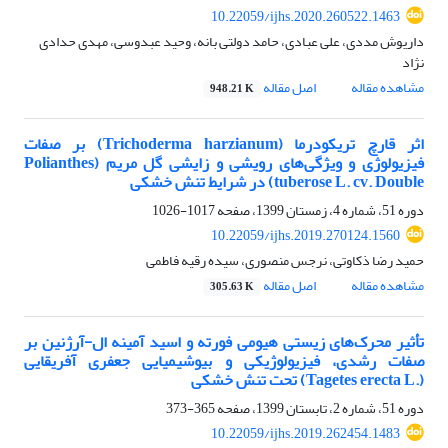
10.22059/ijhs.2020.260522.1463
داریوش مددی، علی عبادی، حامد دولتی بانه، وحید عبدوسی، مهدی حدادی
نژاد
مشاهده مقاله
اصل مقاله
948.21 K
اثر قارچ تریکودرما (‏Trichoderma harzianum‏) بر صفات
فیزیولوژی و ویژگی‌های رویشی و زایشی ‏گل مریم (‏Polianthes
tuberose L. cv. Double‏) در شرایط تنش خشکی
دوره 51، شماره 4، زمستان 1399، صفحه
1017-1026
10.22059/ijhs.2019.270124.1560
حمید رضا ذکاوتی، نرجس منصوری، سیده رقیه فاطمی
مشاهده مقاله
اصل مقاله
305.63 K
تأثیر محرک‌های زیستی هیومی فورته و‎ ‎اسید آمینه ال-آرژنین بر
صفات رشدی، فیزیولوژیکی و ‏بیوشیمیایی جعفری آفریقایی
(‏Tagetes erecta L.‎‏) تحت تنش خشکی
دوره 51، شماره 2، تابستان 1399، صفحه
365-373
10.22059/ijhs.2019.262454.1483