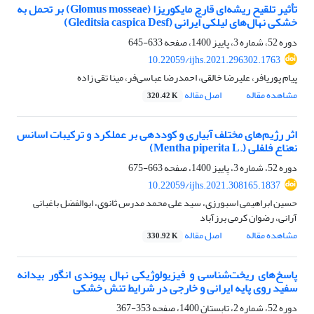
تأثیر تلقیح ریشه‌ای قارچ مایکوریزا (‏Glomus mosseae‏) بر تحمل به
خشکی نهال‌های لیلکی ایرانی ‏‏(‏Gleditsia caspica Desf‏)‏
دوره 52، شماره 3، پاییز 1400، صفحه
633-645
10.22059/ijhs.2021.296302.1763
پیام پوریافر، علیرضا خالقی، احمدرضا عباسی‌فر، مینا تقی زاده
مشاهده مقاله
اصل مقاله
320.42 K
اثر رژیم‌های مختلف آبیاری و کوددهی بر عملکرد و ترکیبات اسانس
نعناع فلفلی (‏Mentha piperita ‎L.‎‏)‏
دوره 52، شماره 3، پاییز 1400، صفحه
663-675
10.22059/ijhs.2021.308165.1837
حسین ابراهیمی اسبورزی، سید علی محمد مدرس ثانوی، ابوالفضل باغبانی
آرانی، رضوان کرمی برزآباد
مشاهده مقاله
اصل مقاله
330.92 K
پاسخ‌های ریخت‌شناسی و فیزیولوژیکی نهال پیوندی انگور بیدانه
سفید روی پایه ایرانی و خارجی در ‏شرایط تنش خشکی
دوره 52، شماره 2، تابستان 1400، صفحه
353-367