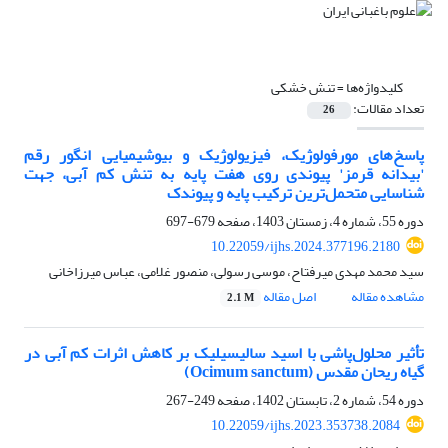
کلیدواژه‌ها =
تنش خشکی
تعداد مقالات:
26
پاسخ‌های مورفولوژیک، فیزیولوژیک و بیوشیمیایی انگور رقم
'بیدانه قرمز' پیوندی روی هفت پایه به تنش کم آبی، جهت
شناسایی متحمل‌ترین ترکیب پایه و پیوندک
دوره 55، شماره 4، زمستان 1403، صفحه
679-697
10.22059/ijhs.2024.377196.2180
سید محمد مهدی میرفتاح، موسی رسولی، منصور غلامی، عباس میرزاخانی
مشاهده مقاله
اصل مقاله
2.1 M
تأثیر محلول‌پاشی با اسید سالیسیلیک بر کاهش اثرات کم آبی در
گیاه ریحان مقدس (Ocimum sanctum)
دوره 54، شماره 2، تابستان 1402، صفحه
249-267
10.22059/ijhs.2023.353738.2084