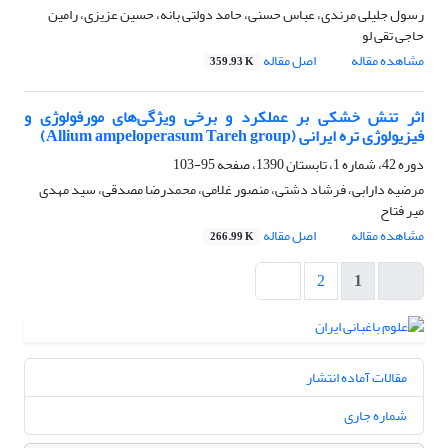
رسول جلیلی مرندی، عباس حسنی، حامد دولتی بانه، حسین عزیزی، رامین
حاجی تقی لو
مشاهده مقاله
اصل مقاله
359.93 K
اثر تنش خشکی بر عملکرد و برخی ویژگی‌های مورفولوژی و
فیزیولوژی تره ایرانی (Allium ampeloperasum Tareh group)
دوره 42، شماره 1، تابستان 1390، صفحه
95-103
مرضیه دارابی، فرشاد دشتی، منصور غلامی، محمدرضا مصدقی، سید مهدی
میر فتاح
مشاهده مقاله
اصل مقاله
266.99 K
2
1
مقالات آماده انتشار
شماره جاری