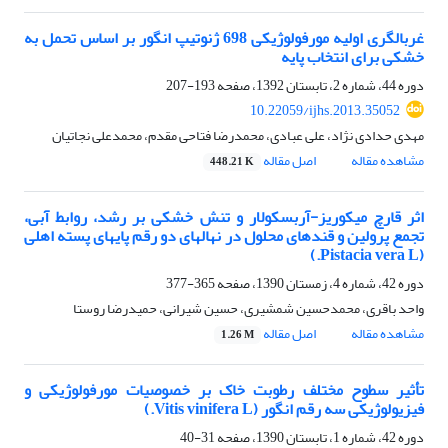
غربالگری اولیه مورفولوژیکی 698 ژنوتیپ انگور بر اساس تحمل به
خشکی برای انتخاب پایه
دوره 44، شماره 2، تابستان 1392، صفحه
193-207
10.22059/ijhs.2013.35052
مهدی حدادی نژاد، علی عبادی، محمدرضا فتاحی مقدم، محمدعلی نجاتیان
مشاهده مقاله
اصل مقاله
448.21 K
اثر قارچ میکوریز-آربسکولار و تنش خشکی بر رشد، روابط آبی،
تجمع پرولین و قندهای محلول در نهال‎های دو رقم پایهای پسته اهلی
(Pistacia vera L.)
دوره 42، شماره 4، زمستان 1390، صفحه
365-377
واحد باقری، محمدحسین شمشیری، حسین شیرانی، حمیدرضا روستا
مشاهده مقاله
اصل مقاله
1.26 M
تأثیر سطوح مختلف رطوبت خاک بر خصوصیات مورفولوژیکی و
فیزیولوژیکی سه رقم انگور (Vitis vinifera L.)
دوره 42، شماره 1، تابستان 1390، صفحه
31-40