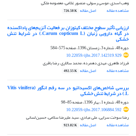
وهب اسدی، موسی رسولی، منصور غلامی، معصومه ملکی
مشاهده مقاله
اصل مقاله
726.58 K
ارزیابی تأثیر سطوح مختلف کیتوزان بر فعالیت آنزیم‌های پاداکسنده
در گیاه دارویی زنیان (Carum copticum L.) در شرایط تنش
خشکی
دوره 48، شماره 3، زمستان 1396، صفحه
575-584
10.22059/ijhs.2017.142319.929
فرزاد طاهری، مهدی دهمرده، محمد سالاری، رضا باقری
مشاهده مقاله
اصل مقاله
492.55 K
بررسی شاخص‌های اکسیداتیو در سه رقم انگور (Vitis vinifera
L.) در شرایط تنش خشکی
دوره 48، شماره 1، بهار 1396، صفحه
85-98
10.22059/ijhs.2017.106884.592
رضا سوخت سرایی، علی عبادی، سید علیرضا سلامی، حسین لسانی
مشاهده مقاله
اصل مقاله
923.82 K