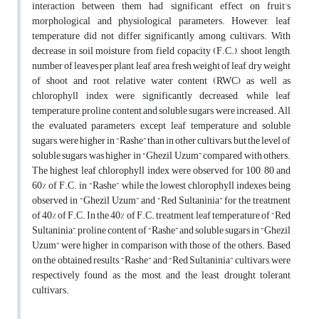
interaction between them had significant effect on fruit's
morphological and physiological parameters. However, leaf
temperature did not differ significantly among cultivars. With
decrease in soil moisture from field copacity (F.C.), shoot length,
number of leaves per plant, leaf area, fresh weight of leaf, dry weight
of shoot and root relative water content (RWC) as well as
chlorophyll index were significantly decreased, while leaf
temperature, proline content and soluble sugars were increased. All
the evaluated parameters, except leaf temperature and soluble
sugars, were higher in “Rashe” than in other cultivars, but the level of
soluble sugars was higher in “Ghezil Uzum” compared with others.
The highest leaf chlorophyll index were observed for 100, 80 and
60% of F.C. in “Rashe” while the lowest chlorophyll indexes being
observed in “Ghezil Uzum” and “Red Sultaninia” for the treatment
of 40% of F.C. In the 40% of F.C. treatment, leaf temperature of “Red
Sultaninia”, proline content of “Rashe” and soluble sugars in “Ghezil
Uzum” were higher in comparison with those of the others. Based
on the obtained results, “Rashe” and “Red Sultaninia” cultivars, were
respectively found as the most, and the least drought tolerant
cultivars.