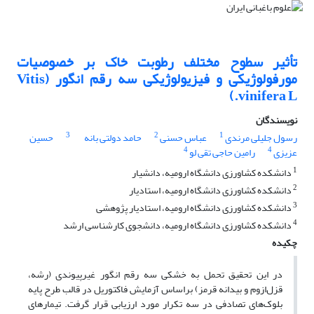
تأثیر سطوح مختلف رطوبت خاک بر خصوصیات
مورفولوژیکی و فیزیولوژیکی سه رقم انگور (Vitis
vinifera L.)
نویسندگان
3
2
1
رسول جلیلی مرندی
عباس حسنی
حامد دولتی بانه
حسین
4
4
عزیزی
رامین حاجی تقی لو
1
دانشکده کشاورزی دانشگاه ارومیه، دانشیار
2
دانشکده کشاورزی دانشگاه ارومیه، استادیار
3
دانشکده کشاورزی دانشگاه ارومیه، استادیار پژوهشی
4
دانشکده کشاورزی دانشگاه ارومیه، دانشجوی کارشناسی ارشد
چکیده
در این تحقیق تحمل به خشکی سه رقم انگور غیرپیوندی (رشه،
قزل‌ازوم و بیدانه قرمز) براساس آزمایش فاکتوریل در قالب طرح پایه
بلوک‌های تصادفی در سه تکرار مورد ارزیابی قرار گرفت. تیمارهای