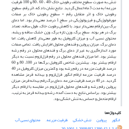
تنش به صورت سطوح مختلف رطوبتی خاک (40 ، 60 ، 80 و 100 ظرفیت
مزرعه) به مدت 3 ماه اعمال گردید. نتایج نشان داد که، اثر رقم، سطوح
رطوبتی خاک و اثر متقابل رقم × سطوح رطوبتی خاک بر صفات
مورفولوژیکی و فیزیولوژیکی در سطح 1 درصد معنی‌دار بود. اما دمای
برگ بین ارقام معنی‌دار نبود. با کاهش رطوبت خاک، طول ساقه، تعداد
برگ در هر بوته، سطح برگ، وزن تازه برگ، وزن خشک ساقه و ریشه،
محتوای نسبی آب و میزان کلروفیل به طور معنی‌دار کاهش یافت. اما
دمای برگ، میزان پرولین و قندهای محلول افزایش یافت. تمامی صفات
مورد اندازه‌گیری به غیر از دمای برگ و قندهای محلول در رقم رشه
بیشتر بود. اما میزان قندهای محلول در رقم قزل‌ازوم نسبت به دیگر
ارقام بیشتر بود. بیشترین شاخص کلروفیل برگ‌ها در 100، 80 و 60
درصد ظرفیت مزرعه در رقم رشه بود و کمترین میزان کلروفیل در 40
درصد ظرفیت مزرعه ارقام انگور قزل‌ازوم و بیدانه قرمز مشاهده
گردید. در 40 درصد ظرفیت مزرعه، دمای برگ رقم بیدانه قرمز، میزان
پرولین رقم رشه و قندهای محلول قزل‌ازوم در مقایسه با ارقام دیگر
بیشتر بود. براساس نتایج به دست آمده، رشه و بیدانه قرمز به ترتیب،
ارقام متحمل و حساس به تنش خشکی بود.
کلیدواژه‌ها
انگور
پرولین
تنش خشکی
ظرفیت مزرعه.
محتوای نسبی آب
20.1001.1.2008482.1390.42.1.3.4