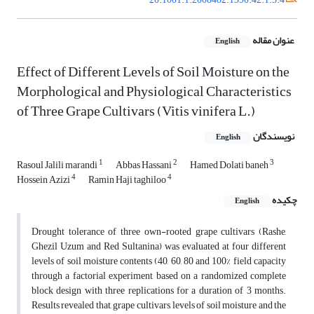
عنوان مقاله
English
Effect of Different Levels of Soil Moisture on the
Morphological and Physiological Characteristics
of Three Grape Cultivars (Vitis vinifera L.)
نویسندگان
English
1
2
3
Rasoul Jalili marandi
Abbas Hassani
Hamed Dolati baneh
4
4
Hossein Azizi
Ramin Haji taghiloo
چکیده
English
Drought tolerance of three own-rooted grape cultivars (Rashe,
Ghezil Uzum and Red Sultanina) was evaluated at four different
levels of soil moisture contents (40, 60, 80 and 100% field capacity
through a factorial experiment based on a randomized complete
block design with three replications for a duration of 3 months.
Results revealed that, grape cultivars, levels of soil moisture and the