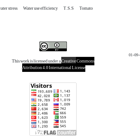
ater stress
Water use efficiency
T.S.S
Tomato
This work is licensed under a
Creative
Commons
.
Attribution 4.0 International License