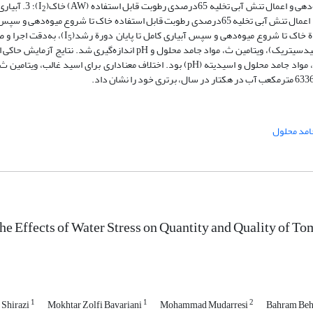
)؛ 3. آب
2
)؛ 4. اعمال تنش آبی تخلیه 65‌درصدی رطوبت قابل استفاده خاک تا شروع میوه‌دهی و 
)، به‌دقت اجرا و 
5
شامل عملکرد در واحد سطح، وزن تک‌میوه، کارایی مصرف آب، اسید غالب (اسید‌سیتریک)، ویتامین ث، مواد جامد محلول و pH اندا
معنادار ناشی از تأثیر تیمارهای مختلف بر عملکرد محصول و کارایی مصرف آب، مواد جامد محلول و اسیدیته (pH) بود. اختلاف معناداری برا
امد محلول
the Effects of Water Stress on Quantity and Quality of T
1
1
2
 Shirazi
Mokhtar Zolfi Bavariani
Mohammad Mudarresi
Bahram Beh