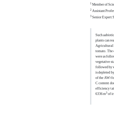
1
Member of Scien
2
Assistant Profes
3
Senior Expert, 
Such aabiotic 
plants can re
Agricultural 
tomato. The 
were as follo
vegetative st
followed by w
is depleted b
of the AW) fo
C content, do
efficiency (at
3
6336 m
of i