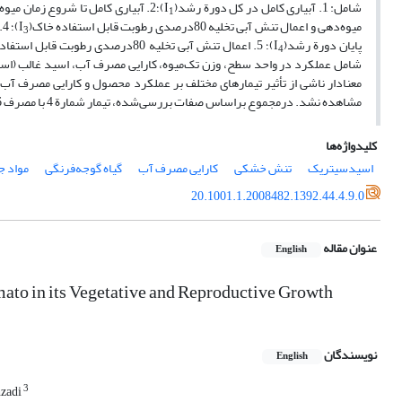
شامل: 1. آبیاری کامل در کل دورة رشد(I
)؛2. آبیاری کامل تا شروع زمان میوه‌دهی و اعمال تنش آبی تخلیه 65‌درصدی رطوبت قابل استفاده (AW) خاک(I
1
میوه‌دهی و اعمال تنش آبی تخلیه 80‌درصدی رطوبت قابل استفاده خاک(I
3
پایان دورة رشد(I
)؛ 5. اعمال تنش آبی تخلیه 80‌درصدی رطوبت قابل استفادة خاک تا شروع میوه‌دهی و سپس آبیاری کامل تا پایان دورة رشد(I
4
مشاهده نشد. درمجموع براساس صفات بررسی‌‌شده، تیمار شمارة 4 با مصرف 6336 متر‌مکعب آب در هکتار در سال، برتری خود را نشان داد.
کلیدواژه‌ها
اسید‌سیتریک
تنش خشکی
کارایی مصرف آب
گیاه گوجه‌فرنگی
مواد ج
20.1001.1.2008482.1392.44.4.9.0
عنوان مقاله
English
omato in its Vegetative and Reproductive Growth
نویسندگان
English
3
zadi