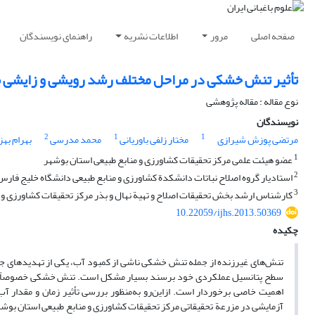
صفحه اصلی
مرور
اطلاعات نشریه
راهنمای نویسندگان
تأثیر تنش خشکی در مراحل مختلف رشد رویشی و زایشی ب
نوع مقاله : مقاله پژوهشی
نویسندگان
2
1
1
مرتضی پوزش شیرازی
مختار زلفی باوریانی
محمد مدرسی
بهرام بهز
1
عضو هیئت علمی مرکز تحقیقات کشاورزی و منابع طبیعی استان بوشهر
2
استادیار گروه اصلاح نباتات دانشکدة کشاورزی و منابع طبیعی دانشگاه خلیج فارس
3
کارشناس ارشد بخش تحقیقات اصلاح و تهیة نهال و بذر مرکز تحقیقات کشاورزی و 
10.22059/ijhs.2013.50369
چکیده
تنش‌های غیرزنده از جمله تنش خشکی ناشی از کمبود آب، یکی از تهدیدهای جد
اهمیت خاصی برخوردار است. از‌این‌رو به‌منظور بررسی تأثیر زمان و مقدا
آزمایشی در مزرعة تحقیقاتی مرکز تحقیقات کشاورزی و منابع طبیعی استان بوشه