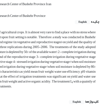
esearch Center of Bushehr Province, Iran
Research Center of Bushehr Province
چکیده
English
 agricultural crops. It is almost very rare to find a place with no stress where
ect upon fruit setting is notable. Therefore, a study was conducted in Bushehr
nd regime (in vegetative and reproductive stages) on yield and the quality of
three replications during 2005-2006. The treatments of the study adopted
ure is depleted by 50% of the available water), 2- complete irrigation during
nd of the reproductive stage, 3- complete irrigation during vegetative stage
ive stage, 4- stressed irrigation during vegetative stage (when soil moisture
sed irrigation during vegetative stage (when soil moisture is depleted by 80%
characteristics as yield, mean fruit weight, water use efficiency, pH, vitamin
t the effect of irrigation treatments was significant on yield and water use
ean fruit weight and active organic acidity. The treatment I
with a quaintly of
4
reatments.
کلیدواژه‌ها
English