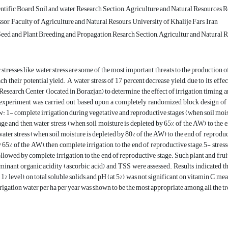
tific Board, Soil and water Research Section, Agriculture and Natural Resources R
sor, Faculty of Agriculture and Natural Resours, University of Khalije Fars, Iran
Seed and Plant Breeding and Propagation Resarch Section, Agricultur and Natural 
stresses like water stress are some of the most important threats to the production of
ach their potential yield. A water stress of 17 percent decrease yield, due to its eff
Research Center (located in Borazjan) to determine the effect of irrigation timing a
experiment was carried out based upon a completely randomized block design of 
w: 1- complete irrigation during vegetative and reproductive stages (when soil moist
age and then water stress (when soil moisture is depleted by 65% of the AW) to the e
ater stress (when soil moisture is depleted by 80% of the AW) to the end of reproduct
y 65% of the AW), then complete irrigation to the end of reproductive stage, 5- stres
llowed by complete irrigation to the end of reproductive stage. Such plant and fruit 
minant organic acidity (ascorbic acid) and TSS were assessed. Results indicated tha
 1% level), on total soluble solids and pH (at 5%), was not significant on vitamin C, m
rrigation water per ha per year was shown to be the most appropriate among all the t