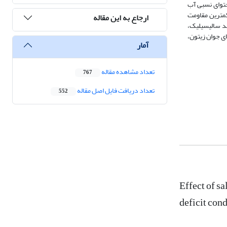
حتوای نسبی آب
آب ساقه و کمترین مقاومت
ارجاع به این مقاله
که در شرایط تنش کم‌آبی (ETc66% و ETc33%)، محلول‎پاشی با 2 میلی‌مولار اسید سالیسیلیک،
شکی در نهال‌های جوان زیتون،
آمار
تعداد مشاهده مقاله
767
تعداد دریافت فایل اصل مقاله
552
Effect of s
deficit cond