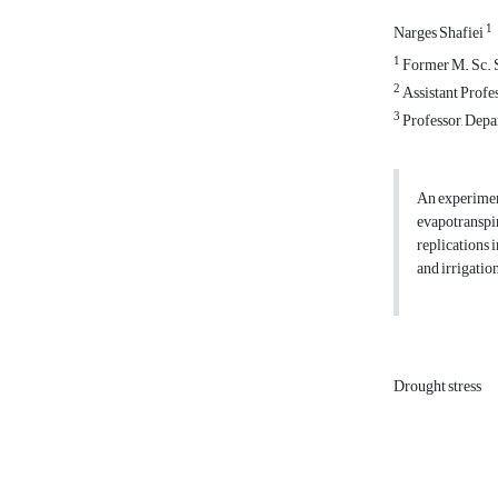
1
Narges Shafiei
1
Former M. Sc. S
2
Assistant Profes
3
Professor, Depa
An experiment
evapotranspir
replications 
and irrigation
Drought stress