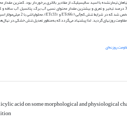
ان تیمار‌نشده با اسید سالیسیلیک، از مقادیر بالاتری برخوردار بود. کمترین مقدار م
برگ، پتانسیل آب ساقه و بیشترین مقاومت روزنه‌ای، مربوط به تیمار آبیاری 33 درصد تبخیر و تعرق و بیشترین مقدار محتوای نسبی آب برگ، پتانسیل 
روزنه‌ای، مربوط به تیمار آبیاری 100 درصد تبخیر و تعرق گیاه بود. همچنین مشخص شد 
سبب بهبود و افزایش پتانسیل آب ساقه، محتوای نسبی آب برگ و سبب کاهش مقاومت روزنه‎ای گردید. لذا پیشنهاد می‌گردد که به‌منظور تعدیل تنش خ
اومت روزنه‌ای
alicylic acid on some morphological and physiological cha
ition