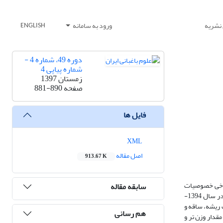
 نشریه
ورود به سامانه
ENGLISH
دوره 49، شماره 4 -
شماره پیاپی 4
زمستان 1397
صفحه
881-890
فایل ها
XML
اصل مقاله
913.67 K
، 66 و 33 درصد تبخیر و تعرق گیاه) بر برخی خصوصیات
سابقه مقاله
مورفولوژیکی و فیزیولوژیکی زیتون رقم کنسروالیا، به‌صورت آزمایش فاکتوریل در قالب طرح پایه‌ای بلوک‌های کامل تصادفی با سه تکرار (هر تکرار شامل دو گلدان)، در سال 1394-
‌ ریشه، ساقه و
هم رسانی
اع گیاه، در سطح 1 درصد مؤثر بود. همچنین نتایج مقایسه میانگین داده‌ها نشان داد که در سه سطح آبیاری (ETc 100%، ETc 66% و ETc 33%)، مقدار وزن ‌تر و