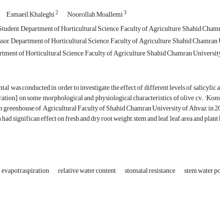
2
3
Esmaeil Khaleghi
Noorollah Moallemi
tudent, Department of Horticultural Science, Faculty of Agriculture, Shahid Chamr
sor, Department of Horticultural Science, Faculty of Agriculture, Shahid Chamran 
rtment of Horticultural Science, Faculty of Agriculture, Shahid Chamran University
al was conducted in order to investigate the effect of different levels of salicylic a
ation] on some morphological and physiological characteristics of olive cv. ‘Kons
in greenhouse of Agricultural Faculty of Shahid Chamran University of Ahvaz in 2
 had significan effect on fresh and dry root weight, stem and leaf, leaf area and plant 
evapotraspiration
relative water content
stomatal resistance
stem water po