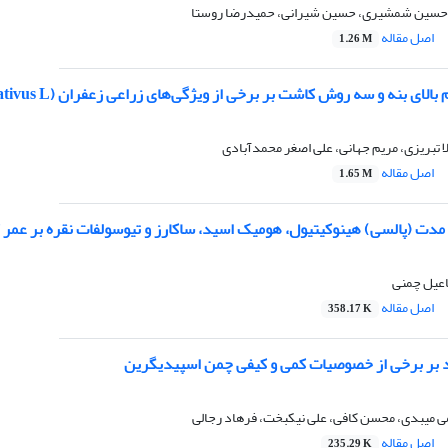
دحسین شمشیری، حسین شیرانی، حمیدرضا روستا
اصل مقاله
1.26 M
ی بنه و سه روش کاشت بر برخی از ویژگی‌های زراعی زعفران (Crocus sativus L.) و رفتار بنه‌ها
ا تبریزی، مریم جهانی، علی اصغر محمدآبادی
اصل مقاله
1.65 M
ه مدت (پالسی) هینوکیتیول، هومیک اسید، ساکارز و تیوسولفات نقره بر عمر گلجای
اعیل چمنی
اصل مقاله
358.17 K
 بر برخی از خصوصیات کمی و کیفی چمن اسپیدیگرین
ی میبدی، محسن کافی، علی نیکبخت، فرهاد رجالی
اصل مقاله
235.29 K