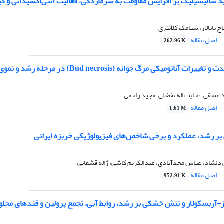
ید سالیسیلیک بر افزایش مقاومت به سرمازدگی، فعالیت آنتی‌اکسیدانی و ک
 بابالار، سیامک کلانتری
اصل مقاله
262.96 K
تومیکی مرگ جوانه‌ (Bud necrosis) در مرحله رشد و نموی انگور رقم عسکری
 عشقی، عنایت اله تفضلی، مجید راحمی
اصل مقاله
1.61 M
بر رشد، عملکرد و برخی شاخص‌های فیزیولوژیکی خربزه‌ ایرانی
 دلشاد، عباس مجدآبادی، عبدالکریم کاشی، ژاله قشقایی
اصل مقاله
952.91 K
ولار و تنش خشکی بر رشد، روابط آبی، تجمع پرولین و قندهای محلول در نهال‎های دو رقم پایهای پسته اهلی (era L