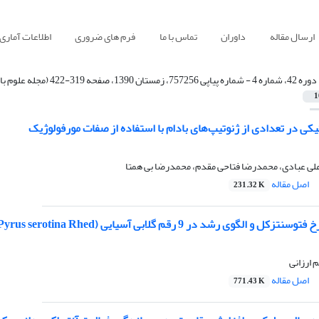
ارسال مقاله
داوران
تماس با ما
فرم های ضروری
اطلاعات آماری
دوره 42، شماره 4 - شماره پیاپی 757256، زمستان 1390، صفحه 319-422 (مجله علوم باغبانی ایران)
1
تیکی در تعدادی از ژنوتیپ‌های بادام با استفاده از صفات مورفولوژیک
 علی عبادی، محمدرضا فتاحی مقدم، محمدرضا بی همتا
اصل مقاله
231.32 K
د در 9 رقم گلابی آسیایی (Pyrus serotina Rhed.) در شرایط آب و هوایی تهران
 ارزانی
اصل مقاله
771.43 K