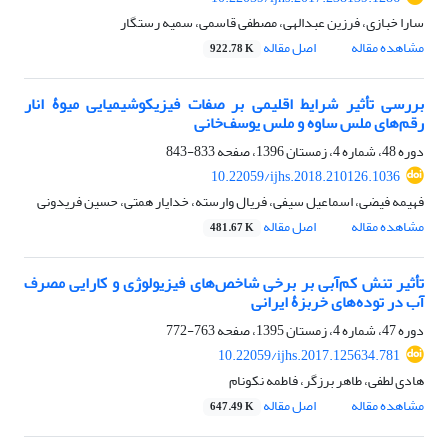
سارا خبازی، فرزین عبدالهی، مصطفی قاسمی، سمیه رستگار
مشاهده مقاله
اصل مقاله
922.78 K
بررسی تأثیر شرایط اقلیمی بر صفات فیزیکوشیمیایی میوۀ انار
رقم‌های ملس ساوه و ملس یوسف‌خانی
دوره 48، شماره 4، زمستان 1396، صفحه
833-843
10.22059/ijhs.2018.210126.1036
فهیمه فیضی، اسماعیل سیفی، فریال وارسته، خدایار همتی، حسین فریدونی
مشاهده مقاله
اصل مقاله
481.67 K
تأثیر تنش کم‌آبی بر برخی شاخص‌های فیزیولوژی و کارایی مصرف
آب در توده‌های خربزۀ ایرانی
دوره 47، شماره 4، زمستان 1395، صفحه
763-772
10.22059/ijhs.2017.125634.781
هادی لطفی، طاهر برزگر، فاطمه نکونام
مشاهده مقاله
اصل مقاله
647.49 K