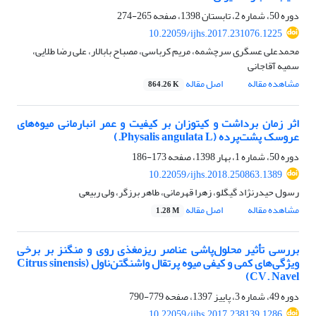
دوره 50، شماره 2، تابستان 1398، صفحه
265-274
10.22059/ijhs.2017.231076.1225
محمدعلی عسگری سرچشمه، مریم کرباسی، مصباح بابالار، علی رضا طلایی،
سمیه آقاجانی
مشاهده مقاله
اصل مقاله
864.26 K
اثر زمان برداشت و کیتوزان بر کیفیت و عمر انبارمانی میوه‌های
عروسک پشت‌پرده (Physalis angulata L.)
دوره 50، شماره 1، بهار 1398، صفحه
173-186
10.22059/ijhs.2018.250863.1389
رسول حیدرنژاد گیگلو، زهرا قهرمانی، طاهر برزگر، ولی ربیعی
مشاهده مقاله
اصل مقاله
1.28 M
بررسی تأثیر محلو‌ل‌پاشی عناصر ریزمغذی روی و منگنز بر برخی
ویژگی‌های کمی و کیفی میوه پرتقال واشنگتن‌ناول (Citrus sinensis
CV. Navel)
دوره 49، شماره 3، پاییز 1397، صفحه
779-790
10.22059/ijhs.2017.238139.1286