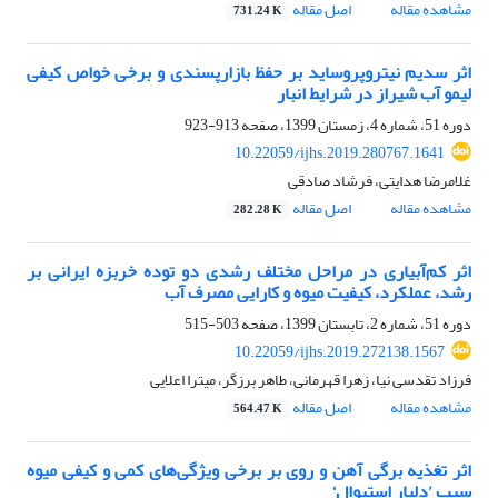
مشاهده مقاله
اصل مقاله
731.24 K
اثر سدیم نیتروپروساید بر حفظ بازارپسندی و برخی خواص کیفی
لیمو آب شیراز در شرایط انبار‏
دوره 51، شماره 4، زمستان 1399، صفحه
913-923
10.22059/ijhs.2019.280767.1641
غلامرضا هدایتی، فرشاد صادقی
مشاهده مقاله
اصل مقاله
282.28 K
اثر کم‌آبیاری در مراحل مختلف رشدی دو توده خربزه ایرانی بر
رشد، عملکرد، کیفیت میوه و کارایی مصرف آب ‏
دوره 51، شماره 2، تابستان 1399، صفحه
503-515
10.22059/ijhs.2019.272138.1567
فرزاد تقدسی نیا، زهرا قهرمانی، طاهر برزگر، میترا اعلایی
مشاهده مقاله
اصل مقاله
564.47 K
اثر تغذیه برگی آهن و روی بر برخی ویژگی‌های کمی و کیفی میوه
سیب ’دلبار استیوال‘