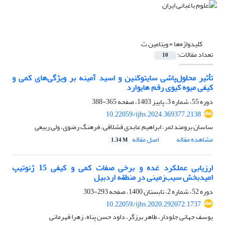
کلیدواژه‌ها =
ویتامین ث
تعداد مقالات:
10
تأثیر محلول‌پاشی سایتوکنین و اسید آمینه بر ویژگی‌های کمی و
کیفی میوه کیوی رقم هایوارد
دوره 55، شماره 3، پاییز 1403، صفحه
365-388
10.22059/ijhs.2024.369377.2138
ساسان برومند لمر، ابراهیم عابدی قشلاقی، فرهنگ رضوی، ولی ربیعی
مشاهده مقاله
اصل مقاله
1.34 M
ارزیابی عملکرد غده و برخی صفات کمی و کیفی 15 ژنوتیپ
امیدبخش سیب‌زمینی در منطقه اردبیل
دوره 52، شماره 2، تابستان 1400، صفحه
293-303
10.22059/ijhs.2020.292072.1737
یوسف جهانی جلودار، طاهر برزگر، داود حسن پناه، زهرا قهرمانی