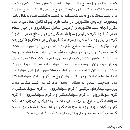
کمبود عناصر ریز مغذی یکی از عوامل اصلی کاهش عملکرد کمی و کیفی
میوه مرکبات می‌باشد. این پژوهش برای بررسی اثر تیمارهای قبل از
برداشت سولفات­روی و سولفات­منگنز بر کمیت و کیفیت میوه پرتقال نافی
به­صورت آزمایش فاکتوریل در قالب طرح بلوک کامل تصادفی با سه
تکرار انجام شد. فاکتورهای آزمایش شامل سولفات­روی در چهار سطح
صفر، 2، 4 و 6 گرم در لیتر و سولفات­‌منگنز در چهارسطح صفر، 1، 2 و 4
گرم در لیتر بودند که طی دو مرحله ( 15روز قبل از تمام‌گل و 15روز بعد
از تمام‌گل) اعمال شدند. نتایج نشان داد هر دو نوع کود مورد استفاده،
کیفیت میوه پرتقال را در زمان برداشت، در مقایسه با شاهد بهبود
بخشیدند. به‌طوری‌که در درختان محلول‌پاشی شده، تعداد میوه، طول
و قطر میوه، وزن میوه، حجم ‌آب میوه، مواد جامد‌ محلول و ویتامین ث
بیشتر از درختان شاهد بود. در اغلب صفات مورد ارزیابی، مؤثرترین
تیمارها، غلظت 4 گرم در لیتر سولفات­روی + 1 گرم درلیتر سولفات­منگنز
بود. هم‌چنین نتایج اثر متقابل نشان داد که در اغلب صفات مورد
بررسی، تیمارهای ترکیبی 4 گرم سولفات­روی + 1 گرم سولفات­منگنز، 6
گرم سولفات­روی + 1 گرم سولفات­منگنز و 6 گرم سولفات‌روی + 4 گرم
سولفات­منگنز، نتایج بهتری نشان دادند. به‌طورکلی می­توان گفت که
کاربرد کود سولفات­روی و سولفات­منگنز در مقایسه با شاهد توانستند
کیفیت و کمیت میوه پرتقال را در زمان برداشت افزایش دهند.
کلیدواژه‌ها