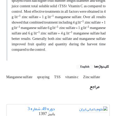
sprayed fruits had higher fruit number, length, diameter and weight,
juice content, total soluble solid (TSS), Vitamin C as compared to
control. Most effective treatments in all factors were obtained in 4
-1
-1
g lit
zinc sulfate + 1 g lit
manganese sulfate. Over all, results
-1
showed that combined treatment including 4 g lit
zinc sulfate + 1
-1
-1
-1
g lit
manganese sulfate, 6 g lit
zinc sulfate + 1 g lit
manganese
-1
-1
sulfate and 6 g lit
zinc sulfate + 4 g lit
manganese sulfate had
better results. Generally, both zinc sulfate and manganese sulfate
improved fruit quality and quantity during the harvest time
compared to the control.
کلیدواژه‌ها
English
Manganese sulfate
spraying
TSS
vitamin c
Zinc sulfate
مراجع
دوره 49، شماره 3
پاییز 1397