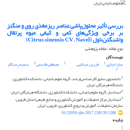
بررسی تأثیر محلو‌ل‌پاشی عناصر ریزمغذی روی و منگنز
بر برخی ویژگی‌های کمی و کیفی میوه پرتقال
واشنگتن‌ناول (Citrus sinensis CV. Navel)
نوع مقاله : مقاله پژوهشی
نویسندگان
3
2
1
سارا خبازی
فرزین عبدالهی
مصطفی قاسمی
سمیه رستگار
2
1
دانشجوی سابق کارشناسی‌ارشد، گروه علوم باغبانی، دانشکده کشاورزی،
دانشگاه هرمزگان، ایران
2
استادیار، گروه علوم باغبانی، دانشکده کشاورزی، دانشگاه هرمزگان، ایران
3
استادیار مرکز تحقیقات و آموزش کشاورزی و منابع طبیعی استان قزوین،
سازمان تحقیقات، آموزش و ترویج کشاورزی، قزوین، ایران
10.22059/ijhs.2017.238139.1286
چکیده