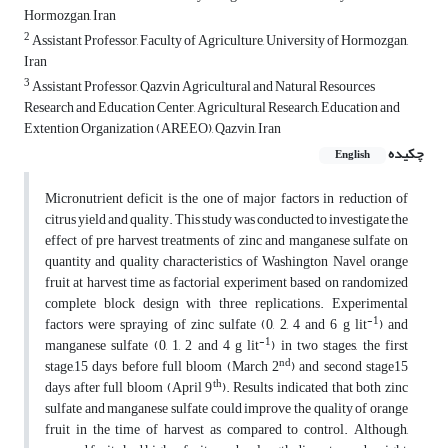
Hormozgan, Iran
2
Assistant Professor, Faculty of Agriculture, University of Hormozgan,
Iran
3
Assistant Professor, Qazvin Agricultural and Natural Resources
Research and Education Center, Agricultural Research, Education and
Extention Organization (AREEO), Qazvin, Iran
چکیده
English
Micronutrient deficit is the one of major factors in reduction of
citrus yield and quality. This study was conducted to investigate the
effect of pre harvest treatments of zinc and manganese sulfate on
quantity and quality characteristics of Washington Navel orange
fruit at harvest time as factorial experiment based on randomized
complete block design with three replications. Experimental
-1
factors were spraying of zinc sulfate (0, 2, 4 and 6 g lit
) and
-1
manganese sulfate (0, 1, 2 and 4 g lit
) in two stages, the first
nd
stage,15 days before full bloom (March 2
) and second stage15
th
days after full bloom (April 9
). Results indicated that both zinc
sulfate and manganese sulfate could improve the quality of orange
fruit in the time of harvest as compared to control. Although,