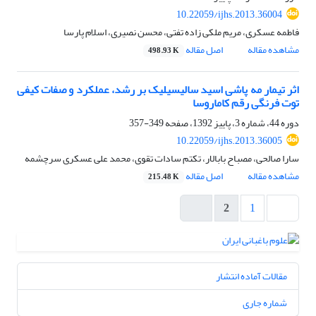
10.22059/ijhs.2013.36004
فاطمه عسکری، مریم ملکی زاده تفتی، محسن نصیری، اسلام پارسا
مشاهده مقاله
اصل مقاله
498.93 K
اثر تیمار مه پاشی اسید سالیسیلیک بر رشد، عملکرد و صفات کیفی
توت فرنگی رقم کاماروسا
دوره 44، شماره 3، پاییز 1392، صفحه
349-357
10.22059/ijhs.2013.36005
سارا صالحی، مصباح بابالار، تکتم سادات تقوی، محمد علی عسکری سرچشمه
مشاهده مقاله
اصل مقاله
215.48 K
2
1
مقالات آماده انتشار
شماره جاری