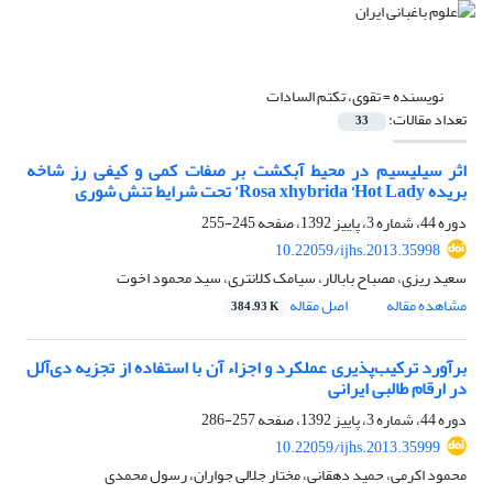
نویسنده =
تقوی، تکتم السادات
تعداد مقالات:
33
اثر سیلیسیم در محیط آبکشت بر صفات کمی و کیفی رز شاخه
بریده Rosa xhybrida ‘Hot Lady’ تحت شرایط تنش شوری
دوره 44، شماره 3، پاییز 1392، صفحه
245-255
10.22059/ijhs.2013.35998
سعید ریزی، مصباح بابالار، سیامک کلانتری، سید محمود اخوت
مشاهده مقاله
اصل مقاله
384.93 K
برآورد ترکیب‌پذیری عملکرد و اجزاء آن با استفاده از تجزیه دی‌آلل
در ارقام طالبی ایرانی
دوره 44، شماره 3، پاییز 1392، صفحه
257-286
10.22059/ijhs.2013.35999
محمود اکرمی، حمید دهقانی، مختار جلالی جواران، رسول محمدی