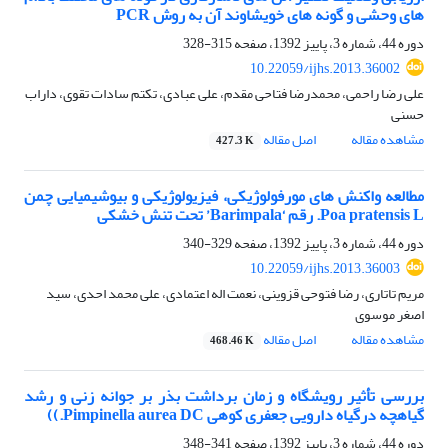
های وحشی و گونه های خویشاوند آن به روش PCR
دوره 44، شماره 3، پاییز 1392، صفحه
315-328
10.22059/ijhs.2013.36002
علی رضا راحمی، محمدرضا فتاحی مقدم، علی عبادی، تکتم سادات تقوی، داراب
حسنی
مشاهده مقاله
اصل مقاله
427.3 K
مطالعه واکنش های مورفولوژیکی، فیزیولوژیکی و بیوشیمیایی چمن
Poa pratensis L. رقم ‘Barimpala’ تحت تنش خشکی
دوره 44، شماره 3، پاییز 1392، صفحه
329-340
10.22059/ijhs.2013.36003
مریم تاتاری، رضا فتوحی قزوینی، نعمت اله اعتمادی، علی محمد احدی، سید
اصغر موسوی
مشاهده مقاله
اصل مقاله
468.46 K
بررسی تأثیر رویشگاه و زمان برداشت بذر بر جوانه زنی و رشد
گیاهچه درگیاه دارویی جعفری کوهی Pimpinella aurea DC.))
دوره 44، شماره 3، پاییز 1392، صفحه
341-348