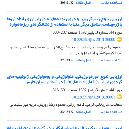
مشاهده مقاله
اصل مقاله
209.01 K
ارزیابی تنوع ژنتیکی بین و درون توده‌های ملون ایران و رابطه آن‌ها
با ژرم‌پلاسم مناطق دیگر دنیا با استفاده از نشانگرهای ریزماهواره
دوره 44، شماره 3، پاییز 1392، صفحه
287-300
10.22059/ijhs.2013.36000
محمود رقامی، محمد رضا حسندخت، ذبیح اله زمانی، محمد رضا فتاحی مقدم،
عبدالکریم کاشی، آنا ایزابل لوپز‌سیز
مشاهده مقاله
اصل مقاله
373.33 K
ارزیابی تنوع مورفولوژیکی، فنولوژیکی و پومولوژیکی ژنوتیپ¬های
گردوی ایرانی (Juglans regia L.) در شمال استان فارس
دوره 44، شماره 3، پاییز 1392، صفحه
301-313
10.22059/ijhs.2013.36001
سعادت ساریخانی خرمی، کاظم ارزانی، محمود رضا روزبان، مریم میر سلیمانی
مشاهده مقاله
اصل مقاله
334.74 K
ارزیابی وضعیت تکثیر آلل های ناسازگاری در گونه های مختلف بادام