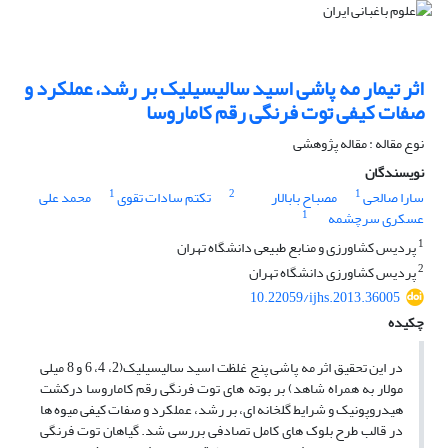
اثر تیمار مه پاشی اسید سالیسیلیک بر رشد، عملکرد و
صفات کیفی توت فرنگی رقم کاماروسا
نوع مقاله : مقاله پژوهشی
نویسندگان
1
2
1
سارا صالحی
مصباح بابالار
تکتم سادات تقوی
محمد علی
1
عسکری سرچشمه
1
پردیس کشاورزی و منابع طبیعی دانشگاه تهران
2
پردیس کشاورزی دانشگاه تهران
10.22059/ijhs.2013.36005
چکیده
در این تحقیق اثر مه پاشی پنج غلظت اسید سالیسیلیک(2، 4، 6 و 8 میلی
مولار به همراه شاهد) بر بوته های توت فرنگی رقم کاماروسا درکشت
هیدروپونیک و شرایط گلخانه ای، بر رشد، عملکرد و صفات کیفی میوه ها
در قالب طرح بلوک های کامل تصادفی بررسی شد. گیاهان توت فرنگی