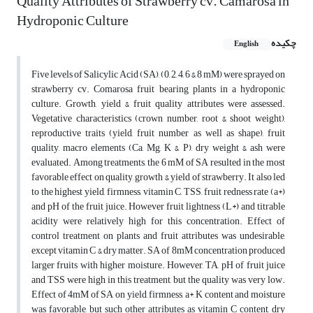
Quality Attributes of Strawberry cv. Camarosa in
Hydroponic Culture
چکیده
English
Five levels of Salicylic Acid (SA), (0, 2, 4, 6 & 8 mM) were sprayed on
strawberry cv. Comarosa fruit bearing plants in a hydroponic
culture. Growth, yield & fruit quality attributes were assessed.
Vegetative characteristics (crown number, root & shoot weight),
reproductive traits (yield, fruit number as well as shape), fruit
quality, macro elements (Ca, Mg, K & P), dry weight & ash were
evaluated. Among treatments, the 6 mM of SA resulted in the most
favorable effect on quality, growth & yield of strawberry. It also led
to the highest yield, firmness, vitamin C, TSS, fruit redness rate (a*)
and pH of the fruit juice. However fruit lightness (L*) and titrable
acidity were relatively high for this concentration. Effect of
control treatment on plants and fruit attributes was undesirable,
except vitamin C & dry matter. SA of 8mM concentration produced
larger fruits with higher moisture. However, TA, pH of fruit juice
and TSS were high in this treatment, but the quality was very low.
Effect of 4mM of SA on yield, firmness, a*, K content and moisture
was favorable, but such other attributes as vitamin C content, dry