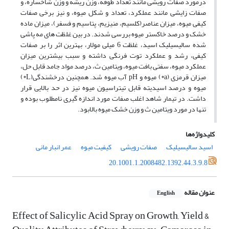
درمورد صفات رویشی مانند تعداد طوقه، وزن ریشه و وزن شاخساره، و
صفات زایشی مانند عملکرد، تعداد و شکل میوه، و نیز برخی صفات
کیفی میوه، میزان عناصر(کلسیم، منیزیم، پتاسیم و فسفر)، میزان ماده
خشک و درصد خاکستر میوه بررسی شدند. در بین غلظت های مه پاشی
شده سالیسیلیک اسید، غلظت 6 میلی مولار، بهترین اثر را بر صفات
کیفی، رشد و عملکرد توت فرنگی داشته و سبب بیشترین میزان
عملکرد میوه، سفتی بافت میوه، ویتامین ث، درصد مواد جامد قابل حل،
میزان قرمزی (a*) میوه و pH آب میوه شد. همچنین درخشندگی(L*)
میوه و درصد اسیدیته قابل تیتراسیون میوه نیز در حد بالایی قرار
داشت. در تیمار شاهد اغلب صفات مورد اندازه گیری نامطلوب بوده و
تنها در مورد ویتامین ث و وزن خشک میوه بالابود.
کلیدواژه‌ها
اسید سالیسیلیک
صفات رویشی
کیفیت میوه
عمر انبار مانی
20.1001.1.2008482.1392.44.3.9.8
عنوان مقاله
English
Effect of Salicylic Acid Spray on Growth, Yield &