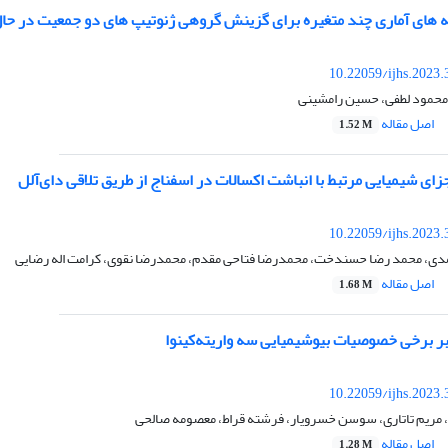
یه های آماری چند متغیره برای گزینش گروهی ژنوتیپ های دو جمعیت در حال
10.22059/ijhs.2023
محمود لطفی، حسین رامشینی
اصل مقاله
1.52 M
زای شیمیایی مرتبط با انباشت اکسالات در اسفناج از طریق تلاقی‌ دای‌آلل
10.22059/ijhs.2023
ی، محمد رضا حسندخت، محمدرضا فتاحی مقدم، محمدرضا نقوی، کرامت اله رضایی
اصل مقاله
1.68 M
ر برخی خصوصیات بیوشیمیایی سه واریته‌کینوا
10.22059/ijhs.2023
، مریم تاتاری، سوسن خسرویار، فرشته قراط، معصومه صالحی
اصل مقاله
1.28 M