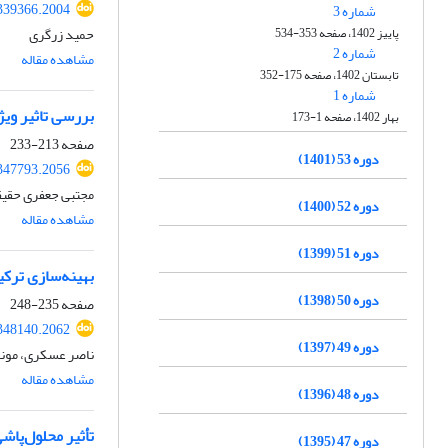
.339366.2004
شماره 3
پاییز 1402، صفحه 353-534
حمید زرگری
شماره 2
مشاهده مقاله
تابستان 1402، صفحه 175-352
شماره 1
بررسی تاثیر ویژگی
بهار 1402، صفحه 1-173
صفحه
213-233
دوره 53 (1401)
.347793.2056
مجتبی جعفری حقی
دوره 52 (1400)
مشاهده مقاله
دوره 51 (1399)
بهینه‌سازی ترک
دوره 50 (1398)
صفحه
235-248
.348140.2062
دوره 49 (1397)
ناصر عسکری، مونا 
مشاهده مقاله
دوره 48 (1396)
تأثیر محلول‌پاشی ب
دوره 47 (1395)