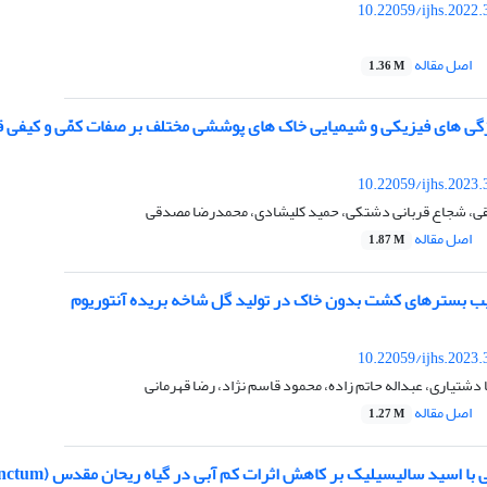
10.22059/ijhs.2022
اصل مقاله
1.36 M
 های فیزیکی و شیمیایی خاک های پوششی مختلف بر صفات کمّی و کیفی قارچ تکمه‌ای (orus
10.22059/ijhs.2023
قی، شجاع قربانی دشتکی، حمید کلیشادی، محمدرضا مصدقی
اصل مقاله
1.87 M
یب بسترهای کشت بدون خاک در تولید گل شاخه بریده آنتوریوم
10.22059/ijhs.2023
دشتیاری، عبداله حاتم زاده، محمود قاسم نژاد، رضا قهرمانی
اصل مقاله
1.27 M
ا اسید سالیسیلیک بر کاهش اثرات کم آبی در گیاه ریحان مقدس (Ocimum sanctum)