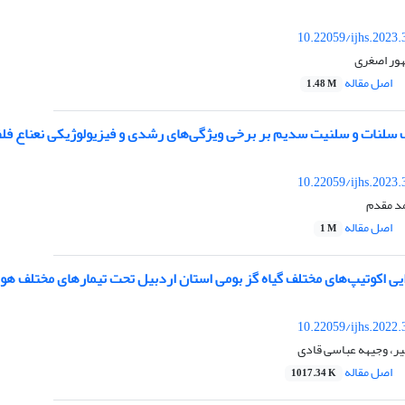
10.22059/ijhs.2023
هور اصغری
اصل مقاله
1.48 M
نات و سلنیت سدیم بر برخی ویژگی‌های رشدی و فیزیولوژیکی نعناع فلفلی (tha piperita L
10.22059/ijhs.2023
د مقدم
اصل مقاله
1 M
یی اکوتیپ‌های مختلف گیاه گز بومی استان اردبیل تحت تیمارهای مختلف هو
10.22059/ijhs.2022
یر، وجیهه عباسی قادی
اصل مقاله
1017.34 K