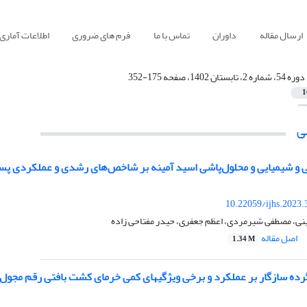
ارسال مقاله
داوران
تماس با ما
فرم های ضروری
اطلاعات آماری
دوره 54، شماره 2، تابستان 1402، صفحه 175-352
1
ی
 شیمیایی و محلو‌ل‌پاشی اسید آمینه بر شاخص‌های رشدی و عملکردی پسته رقم 'اکبری' ('Akbari
10.22059/ijhs.2023
ینی، مصطفی شیرمردی، اعظم جعفری، حیدر مفتاحی زاده
اصل مقاله
1.34 M
گرده سازگار بر عملکرد و برخی ویژگیهای کمی خرمای کشت بافتی رقم مجول.