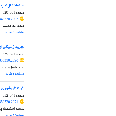
استفاده از تجز
صفحه
301-320
.348238.2063
صفدر پورممبینی، 
مشاهده مقاله
تجزیه ژنتیکی اج
صفحه
321-339
.355310.2090
سید فاضل میراحمد
مشاهده مقاله
اثر تنش شوری ب
صفحه
341-352
.350720.2071
تهمینه اسفندیاری
مشاهده مقاله