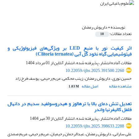
نویسنده =
داریوش رمضان
تعداد مقالات:
10
اثر کیفیت نور با منبع LED بر ویژگی‌های فیزیولوژیکی و
فیتوشیمیایی گیاه نخود گل آبی (Clitoria ternatea)
مقالات آماده انتشار، پذیرفته شده، انتشار آنلاین از
01 مرداد 1404
10.22059/ijhs.2025.391500.2260
حسین نوری، داریوش رمضان، زینب محکمی، مریم رحیمی، یوسف فرخ زاد
مشاهده مقاله
اصل مقاله
1.03 M
تعدیل تنش دمای بالا با ترهالوز و هیدروسولفید سدیم در دانهال
فلفل کالیفرنیا واندر
مقالات آماده انتشار، پذیرفته شده، انتشار آنلاین از
30 مهر 1404
10.22059/ijhs.2025.398633.2288
علی سارانی، داریوش رمضان، عبدالرحمان رحیمیان، مریم رحیمی، مریم صمدی