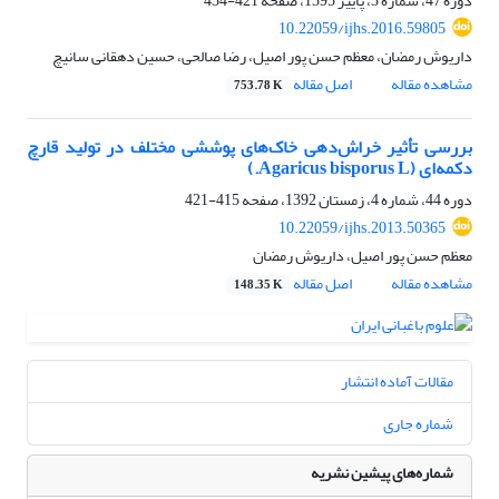
دوره 47، شماره 3، پاییز 1395، صفحه
421-434
10.22059/ijhs.2016.59805
داریوش رمضان، معظم حسن پور اصیل، رضا صالحی، حسین دهقانی سانیچ
مشاهده مقاله
اصل مقاله
753.78 K
بررسی تأثیر خراش‌دهی خاک‌های پوششی مختلف در تولید قارچ
دکمه‌ای (Agaricus bisporus L.)
دوره 44، شماره 4، زمستان 1392، صفحه
415-421
10.22059/ijhs.2013.50365
معظم حسن پور اصیل، داریوش رمضان
مشاهده مقاله
اصل مقاله
148.35 K
مقالات آماده انتشار
شماره جاری
شماره‌های پیشین نشریه