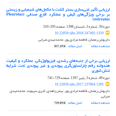
ارزیابی تأثیر غنی‌سازی بستر کشت با مکمل‌های شیمیایی و زیستی
بر برخی ویژگی‌های کیفی و عملکرد قارچ صدفی (Pleurotus
ostreatus)
دوره 50، شماره 2، تابستان 1398، صفحه
295-310
10.22059/ijhs.2018.247492.1359
داریوش رمضان، فاطمه مرادی پور، محمدمهدی ضرابی
مشاهده مقاله
اصل مقاله
857.29 K
ارزیابی برخی از جنبه‌های رشدی، فیزیولوژیکی، عملکرد و کیفیت
هندوانه رقم چارلستون‌گری پیوندی و غیر پیوندی تحت شرایط
تنش شوری
دوره 49، شماره 3، پاییز 1397، صفحه
729-741
10.22059/ijhs.2017.237864.1285
داریوش رمضان، فاطمه مرادی پور، بهمن زاهدی، کبری سپهوند، محمدمهدی
ضرابی
مشاهده مقاله
اصل مقاله
729.09 K