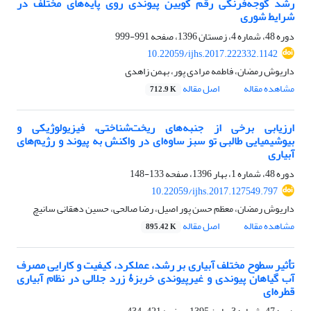
رشد گوجه‌فرنگی رقم کویین پیوندی روی پایه‌های مختلف در
شرایط شوری
دوره 48، شماره 4، زمستان 1396، صفحه
991-999
10.22059/ijhs.2017.222332.1142
داریوش رمضان، فاطمه مرادی پور، بهمن زاهدی
مشاهده مقاله
اصل مقاله
712.9 K
ارزیابی برخی از جنبه‌های ریخت‌شناختی، فیزیولوژیکی و
بیوشیمیایی طالبی تو سبز ساوه‌ای در واکنش به پیوند و رژیم‌های
آبیاری
دوره 48، شماره 1، بهار 1396، صفحه
133-148
10.22059/ijhs.2017.127549.797
داریوش رمضان، معظم حسن پور اصیل، رضا صالحی، حسین دهقانی سانیچ
مشاهده مقاله
اصل مقاله
895.42 K
تأثیر سطوح مختلف آبیاری بر رشد، عملکرد، کیفیت و کارایی مصرف
آب گیاهان پیوندی و غیرپیوندی خربزۀ زرد جلالی در نظام آبیاری
قطره‌ای