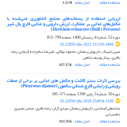
مشاهده مقاله
اصل مقاله
1.12 M
ارزیابی استفاده از پسماندهای صنایع کشاورزی غنی‌شده با
مکمل‌های غذایی بر عملکرد، ارزش ‏دارویی و غذایی قارچ یال شیر
(‏Hericium erinaceus (Bull.) Persoon‎‏)‏
دوره 52، شماره 4، زمستان 1400، صفحه
799-812
10.22059/ijhs.2021.315330.1884
مهین شیبک، داریوش رمضان، محمود توکلی، علیرضا سام زاده کرمانی، رضا
باقری، بهناز یوسف شاهی
مشاهده مقاله
اصل مقاله
627.27 K
بررسی اثرات بستر کاشت و مکمل های غذایی بر برخی از صفات
رویشی و زایشی قارچ صدفی سالمون (Pleurotus djamor)
دوره 50، شماره 3، پاییز 1398، صفحه
571-585
10.22059/ijhs.2018.254934.1430
عباسعلی کیماسی، داریوش رمضان، مهدی آران، رضا باقری، عباس نصیری
دهسرخی
مشاهده مقاله
اصل مقاله
913.76 K