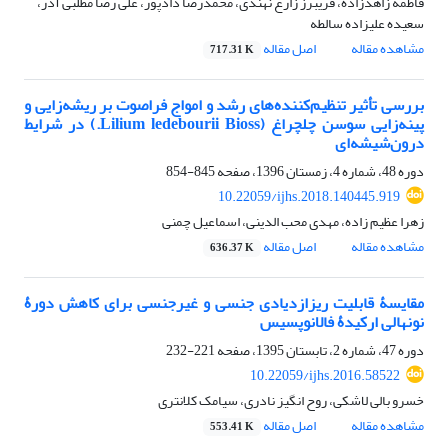
فاطمه زاهدزاده، فریبرز زارع نهندی، محمدرضا دادپور، علی رضا مطلبی آذر،
سعیده علیزاده سالطه
مشاهده مقاله
اصل مقاله
717.31 K
بررسی تأثیر تنظیم‌کننده‌های رشد و امواج فراصوت بر ریشه‌زایی و
پینه‌زایی سوسن چلچراغ (Lilium ledebourii Bioss.) در شرایط
درون‌شیشه‌ای
دوره 48، شماره 4، زمستان 1396، صفحه
845-854
10.22059/ijhs.2018.140445.919
زهرا عظیم زاده، مهدی محب الدینی، اسماعیل چمنی
مشاهده مقاله
اصل مقاله
636.37 K
مقایسۀ قابلیت ریزازدیادی جنسی و غیرجنسی برای کاهش دورۀ
نونهالی ارکیدۀ فالانوپسیس
دوره 47، شماره 2، تابستان 1395، صفحه
221-232
10.22059/ijhs.2016.58522
خسرو بالی لاشکی، روح انگیز نادری، سیامک کلانتری
مشاهده مقاله
اصل مقاله
553.41 K