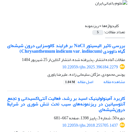
کلیدواژه‌ها =
ریزنمونه
تعداد مقالات:
5
بررسی تاثیر الیسیتور NaCl بر فرایند کالوس‎زایی درون شیشه‌ای
گیاه داوودی (Chrysanthemum indicum var. indiucum)
مقالات آماده انتشار، پذیرفته شده، انتشار آنلاین از
25 شهریور 1404
10.22059/ijhs.2025.396184.2279
یونس محمودی، مژگان سلیمانی زاده، علیرضا یاوری
مشاهده مقاله
اصل مقاله
1.04 M
کاربرد آمینولولینیک اسید بر رشد، فعالیت آنتی‌اکسیدانی و تجمع
آنتوسیانین در ریزنمونه‌های سیب تحت تنش شوری در شرایط
درون‌شیشه‌ای
دوره 50، شماره 3، پاییز 1398، صفحه
667-681
10.22059/ijhs.2018.255705.1437