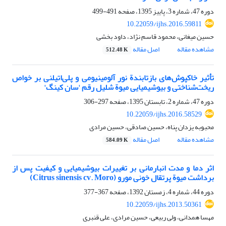
دوره 47، شماره 3، پاییز 1395، صفحه
491-499
10.22059/ijhs.2016.59811
حسین میغانی، محمود قاسم نژاد، داود بخشی
مشاهده مقاله
اصل مقاله
512.48 K
تأثیر خاکپوش‌های بازتابندة نور آلومینیومی و پلی‌اتیلنی بر خواص
ریخت‌شناختی و بیوشیمیایی میوة شلیل رقم 'سان کینگ'
دوره 47، شماره 2، تابستان 1395، صفحه
297-306
10.22059/ijhs.2016.58529
محبوبه یزدان پناه، حسین صادقی، حسین مرادی
مشاهده مقاله
اصل مقاله
584.09 K
اثر دما و مدت انبارمانی بر تغییرات بیوشیمیایی و کیفیت پس از
برداشت میوة پرتقال خونی مورو (Citrus sinensis cv. Moro)
دوره 44، شماره 4، زمستان 1392، صفحه
367-377
10.22059/ijhs.2013.50361
مهسا همدانی، ولی ربیعی، حسین مرادی، علی قنبری