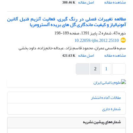
مشاهده مقاله
اصل مقاله
380.46 K
مطالعه تغییرات فصلی در رنگ گیری، فعالیت آنزیم فنیل آلانین
آمونیالیاز و کیفیت ماندگاری گل های بریده آلسترومریا
دوره 43، شماره 2، پاییز 1391، صفحه
189-198
10.22059/ijhs.2012.25110
سمیه قاسمی عمران، محمود قاسم نژاد، عبداله حاتم زاده، داود بخشی
مشاهده مقاله
اصل مقاله
421.63 K
2
1
مقالات آماده انتشار
شماره جاری
شماره‌های پیشین نشریه