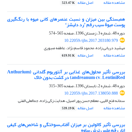
مشاهده مقاله
اصل مقاله
523.47 K
همبستگی بین میزان و نسبت عنصرهای کانی میوه با رنگ‌گیری
پوست میوۀ سیب رقم ʼرد دلیشزʻ
دوره 48، شماره 3، زمستان 1396، صفحه
565-574
10.22059/ijhs.2017.203180.979
مهشید دریانی زاده، محمود قاسم نژاد، عاطفه صبوری
مشاهده مقاله
اصل مقاله
619.91 K
بررسی تأثیر محلول‌های غذایی بر آنتوریوم گلدانی (Anthurium
andreanum cv. LentiniRed) در کشت بدون خاک
دوره 48، شماره 2، تابستان 1396، صفحه
305-315
10.22059/ijhs.2017.138050.888
سمانه فتح اللهی، معظم حسن پور اصیل، هدایت زکی زاده، جمالعلی الفتی
مشاهده مقاله
اصل مقاله
539.19 K
بررسی تأثیر کائولین بر میزان آفتاب‌سوختگی و شاخص‌های کیفی
انار رقم ملس ترش ساوه