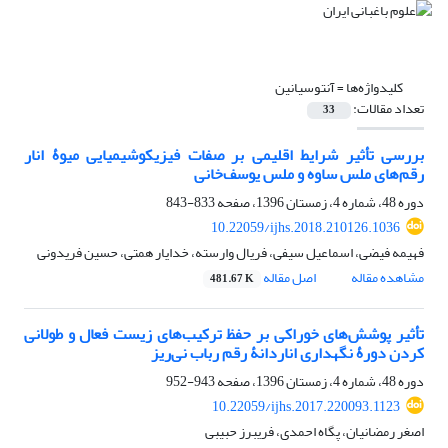
کلیدواژه‌ها =
آنتوسیانین
تعداد مقالات:
33
بررسی تأثیر شرایط اقلیمی بر صفات فیزیکوشیمیایی میوۀ انار
رقم‌های ملس ساوه و ملس یوسف‌خانی
دوره 48، شماره 4، زمستان 1396، صفحه
833-843
10.22059/ijhs.2018.210126.1036
فهیمه فیضی، اسماعیل سیفی، فریال وارسته، خدایار همتی، حسین فریدونی
مشاهده مقاله
اصل مقاله
481.67 K
تأثیر پوشش‌های خوراکی بر حفظ ترکیب‌های زیست ‏فعال و طولانی
کردن دورۀ نگهداری اناردانۀ رقم رباب نی‌ریز
دوره 48، شماره 4، زمستان 1396، صفحه
943-952
10.22059/ijhs.2017.220093.1123
اصغر رمضانیان، پگاه احمدی، فریبرز حبیبی