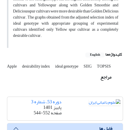
cultivars and Yellowspur along with Golden Smoothie and
Deliciousspur cultivars were more desirable than Golden Delicious
cultivar. The graphs obtained from the adjusted selection index of
ideal genotype with appropriate grouping of experimental
cultivars identified only Yellow spur cultivar as a completely
desirable cultivar.
کلیدواژه‌ها
English
Apple
desirability index
ideal genotype
SIIG
TOPSIS‎
مراجع
دوره 53، شماره 3
پاییز 1401
صفحه
544-552
فایل ها