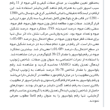
به‌منظور تعیین مطلوبیت بر مبنای صفات کیفی و کمّی میوه از 11 رقم
سیب اسپور تایپ به همراه رقم شاهد گلدن‌دلیشز استفاده شد. این
ارقام در ایستگاه تحقیقاتی باغبانی کمالشهر کرج طی دوسال باغی (1390
- 1391) در قالب طرح بلوک‌های کامل تصادفی با سه تکرار مورد ارزیابی
قرار گرفتند. صفات مورد مطالعه شامل وزن میوه، طول میوه، قطر میوه،
سفتی بافت میوه، درصد اسیدیته، TSS، عملکرد میوه، درصد تشکیل
میوه و تعداد میوه بود. تجزیه واریانس مرکب نشان داد اثر سال تنها
برای صفات قطر میوه و وزن میوه در سطح احتمال پنج درصد (05/0P≤)
معنی دار است. اثر رقم در مورد تمام صفات به جز درصد تشکیل میوه
در سطح احتمال یک درصد (01/0P≤) معنی‌دار شد. بیشترین عملکرد
میوه در رقم یلواسپور با مقدار 39/23 کیلوگرم در درخت مشاهده شد.
با استفاده از نمرات اختصاصی به عنوان وزن صفات، شاخص ژنوتیپ
ایده­آل تعدیل یافته (ASIIG) محاسبه گردید و مشاهده شد رقم
یلواسپور با مقدار شاخص 16/78 درصد شباهت به ژنوتیپ ایده‌آل
بالاترین مطلوبیت را در میان ارقام مورد مطالعه در آزمایش دارا می‌باشد
و رقم یلو‌اسپور به همراه ارقام گلدن‌اسموتی و دلیشز‌اسپور از مطلوبیت
بالاتری نسبت به رقم شاهد گلدن دلیشز برخوردار بودند. نمودارهای
حاصل از شاخص ژنوتیپ‌ ایده‌آل تعدیل یافته با گروه‌بندی مناسب ارقام
آزمایشی، تنها رقم یلو‌اسپور را به عنوان رقم کاملاً مطلوب معرفی
نمودند.