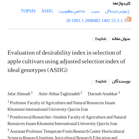
کلیدواژه‌ها
ژنوتیپ ایده‌آل
سیب
شاخص مطلوبیت
20.1001.1.2008482.1401.53.3.1.3
عنوان مقاله
English
Evaluation of desirability index in selection of
apple cultivars using adjusted ‎selection index of
ideal genotypes (ASIIG)‎
نویسندگان
English
1
2
3
Jafar Ahmadi
Amir Abbas Taghizadeh
Dariush Atashkar
1
Professor, Faculty of Agriculture and Natural Resources, Imam
Khomeini International ‎University, Qazvin, Iran
2
Postdoctoral Researcher-Student, Faculty of Agriculture and Natural
Resources, Imam Khomeini International University, Qazvin, ‎Iran
3
Assistant Professor, Temperate Fruits Research Center, Horticultural
Sciences Research Institute, Agricultural Research, Education ‎and