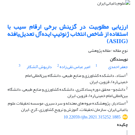
ارزیابی مطلوبیت در گزینش برخی ارقام سیب با
استفاده از شاخص انتخاب ژنوتیپ ایده‌آل ‏تعدیل‌یافته
(‏ASIIG‏)‏
نوع مقاله : مقاله پژوهشی
نویسندگان
3
2
1
جعفر احمدی
امیر عباس تقی زاده
داریوش آتشکار
1
استاد، دانشکده کشاورزی و منابع طبیعی، دانشگاه بین‌المللی امام
خمینی‌(ره)، قزوین، ایران‏
2
دانشجو- محقق دوره پسادکتری، دانشکده کشاورزی و منابع طبیعی، دانشگاه
بین‌المللی امام خمینی‌(ره)، قزوین، ایران‏
3
استادیار، پژوهشکده میوه های معتدله و سردسیری، موسسه تحقیقات علوم
باغبانی ایران، سازمان تحقیقات، آموزش و ترویج ‏کشاورزی، کرج، ایران
10.22059/ijhs.2021.315252.1885
چکیده