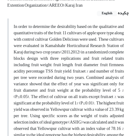
Extention Organization (AREEO), Karaj, Iran‎
چکیده
English
In order to determine the desirability based on the qualitative and
quantitative traits of the fruit, 11 cultivars of apple spore type along
with control cultivar Golden Delicious were used. These cultivars
were evaluated in Kamalshahr Horticultural Research Station of
Karaj during two crop years (2011–2012) in a randomized complete
blocks design with three replications and fruit related traits
including fruit weight, fruit length, fruit diameter, fruit firmness,
acidity percentage, TSS, fruit yield, fruit–set % and number of fruits
per tree were recorded during two years. Combined analysis of
variance showed that the effect of year was significant only for
fruit diameter and fruit weight at the probability level of 5 %
(P≤0.05). The effect of cultivar on all traits, except fruit–set %, was
significant at the probability level of 1% (P≤0.01). The highest fruit
yield was observed in Yellowspur cultivar with a value of 23.39 kg
per tree. Using specific scores as the weight of traits, adjusted
selection index of ideal genotype (ASIIG) was calculated and it was
observed that Yellowspur cultivar with an index value of 78.16 %
similar to the ideal genotype has the highest desirability among the