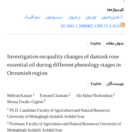
کلیدواژه‌ها
اوژنول
ژرانیول
سیترونلول
نمو گلبرگ
20.1001.1.2008482.1399.51.4.16.6
عنوان مقاله
English
Investigation on quality changes of damask rose
essential oil during different ‎phenology stages in
Oroumieh region
نویسندگان
English
1
2
3
Mehran Kanani
Esmaeil Chamani
Ali Akbar Shokouhian
4
Mousa Torabi-Giglou
1
Ph.D. Candidate, Faculty of Agriculture and Natural Resources,
University ‎of Mohaghegh Ardabili, Ardabil, Iran
2
Professor, Faculty of Agriculture and Natural Resources, University of
Mohaghegh Ardabili, Ardabil, Iran