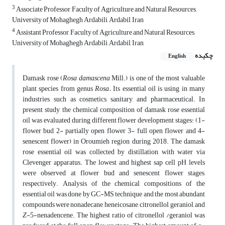
3
Associate Professor, Faculty of Agriculture and Natural Resources,
University of Mohaghegh Ardabili, ‎Ardabil, Iran
4
Assistant Professor, Faculty of Agriculture and Natural Resources,
University of Mohaghegh Ardabili, Ardabil, Iran
چکیده
English
Damask rose (
Rosa damascena
Mill.) is one of the most valuable
plant species from genus
Rosa.
Its essential oil is using in many
industries, such as cosmetics, sanitary, and pharmaceutical. In
present study, the chemical composition of damask rose essential
oil was evaluated during different flower development stages: (1-
flower bud 2- partially open flower 3- full open flower and 4-
senescent flower) in Oroumieh region, during 2018. The damask
rose essential oil was collected by distillation with water via
Clevenger apparatus. The lowest and highest sap cell pH levels
were observed at flower bud and senescent flower stages,
respectively. Analysis of the chemical compositions of the
essential oil was done by GC-MS technique and the most abundant
compounds were nonadecane, heneicosane, citronellol, geraniol, and
Z
-5-nenadencene. The highest ratio of citronellol /geraniol was