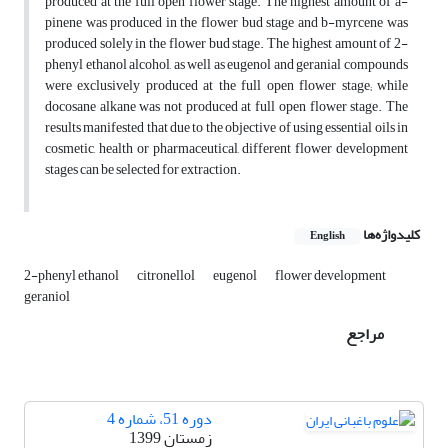
produced at the full open flower stage. The highest amount of a-
pinene was produced in the flower bud stage and b-myrcene was
produced solely in the flower bud stage. The highest amount of 2-
phenyl ethanol alcohol, as well as eugenol and geranial compounds
were exclusively produced at the full open flower stage; while
docosane alkane was not produced at full open flower stage. The
results manifested that due to the objective of using essential oils in
cosmetic, health or pharmaceutical, different flower development
stages can be selected for extraction.
کلیدواژه‌ها
English
‎2-phenyl ethanol
citronellol
eugenol
flower development
geraniol
مراجع
دوره 51، شماره 4
زمستان 1399