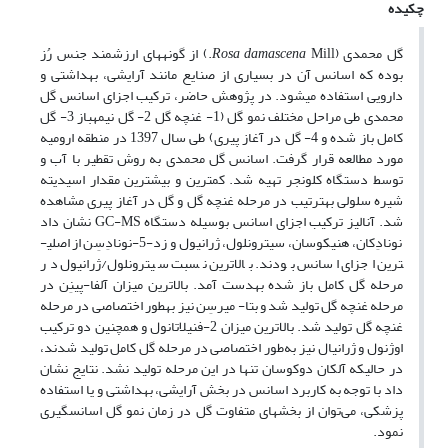
چکیده
گل محمدی (
damascena
Rosa
Mill.) از گونه­های ارزشمند جنس رُز
بوده که اسانس آن در بسیاری از صنایع مانند آرایشی، بهداشتی و
دارویی استفاده می­شود. در پژوهش حاضر، ترکیب اجزای اسانس گل
محمدی طی مراحل مختلف نمو گل (1- غنچه گل 2- گل نیمه­باز 3- گل
کامل باز شده و 4- گل در آغاز پیری) طی سال 1397 در منطقه ارومیه
مورد مطالعه قرار گرفت. اسانس گل محمدی به روش تقطیر با آب و
توسط دستگاه کلونجر تهیه شد. کمترین و بیشترین مقدار اسیدیته
شیره سلولی به­ترتیب در مرحله غنچه گل و گل در آغاز پیری مشاهده
شد. آنالیز ترکیب اجزای اسانس بوسیله دستگاه GC-MS نشان داد
نونادِکان، هنی­کوسان، سیترونلول، ژرانیول و زد-5-نونادِسِن از اصلی­
ترین اجزای اسانس بودند. بالاترین نسبت سیترونلول/ژرانیول در
مرحله گل کامل باز شده به­دست آمد. بالاترین میزان آلفا-پینِن در
مرحله غنچه گل تولید شد و بتا- میرسِن نیز به­طور اختصاصی در مرحله
غنچه گل تولید شد. بالاترین میزان 2-فنیل­اتانول و همچنین دو ترکیب
اوژنول و ژرانیال نیز به‌طور اختصاصی در مرحله گل کامل تولید شدند،
در حالی­که آلکان دوکوسان تنها در این مرحله تولید نشد. نتایج نشان
داد با توجه به کاربرد اسانس در بخش آرایشی، بهداشتی و یا استفاده
پزشکی، می‌توان از بخش­های متفاوت گل در زمان نمو گل اسانس­گیری
نمود.