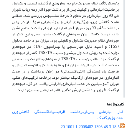
پژوهش تأثیر نظام مدیریت باغ به روش‌های ارگانیک، تلفیقی و متداول
بر قابلیت انبارمانی و کیفیت پس از برداشت میوۀ انار رقم رباب شیراز
طی 90 روز انبارداری در دمای 5 درجۀ سلسیوس بررسی شد. صفاتی
مانند کاهش وزن، ویژگی‌های کیفی و بیوشیمیایی میوۀ انار در زمان
برداشت، 45 و 90 روز پس از آغاز انبارداری ارزیابی شدند. نتایج نشان
داد، درصد کاهش وزن میوه‌های ارگانیک به‌طور معنی‌داری کمتر از
میوه‌های نظام مدیریت متداول و تلفیقی بود. میزان مواد جامد محلول
(TSS) و اسید قابل عیارسنجی یا تیتراسیون (TA) در میوه‌های
تولیدشده به روش متداول بیشتر و نسبت TSS/TA کمتر از میوه‌های
ارگانیک بود. بالاترین نسبت TSS/TA از میوه‌های نظام مدیریت تلفیقی
به دست آمد. درحالی‌که میزان فنل، فلاونوئید کل، آنتوسیانین کل و
ظرفیت پاداکسندگی (آنتی‌اکسیدانی) در زمان برداشت و در مدت
انبارداری در میوه‌های ارگانیک بیشتر بود. برخلاف ترکیب‌های فنلی،
میزان آنتوسیانین در مدت انبارداری افزایش یافت. در کل، میوه‌های
ارگانیک افزون بر داشتن ارزش غذایی بالاتر انبارمانی بیشتری دارند.
کلیدواژه‌ها
انار
انبارمانی
پس از برداشت
ظرفیت پاداکسندگی
کاهش وزن
محصول ارگانیک
20.1001.1.2008482.1396.48.3.18.5