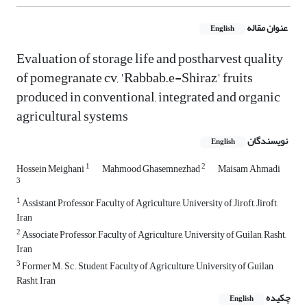
عنوان مقاله
English
Evaluation of storage life and postharvest quality
of pomegranate cv, 'Rabbab–e-Shiraz' fruits
produced in conventional, integrated and organic
agricultural systems
نویسندگان
English
1
2
Hossein Meighani
Mahmood Ghasemnezhad
Maisam Ahmadi
3
1
Assistant Professor, Faculty of Agriculture, University of Jiroft, Jiroft,
Iran
2
Associate Professor, Faculty of Agriculture, University of Guilan, Rasht,
Iran
3
Former M. Sc. Student, Faculty of Agriculture, University of Guilan,
Rasht, Iran
چکیده
English