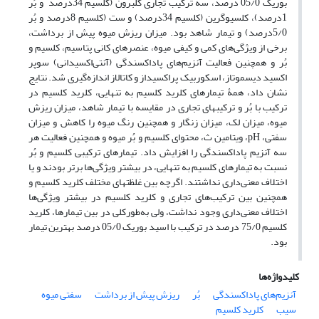
بوریک 05/0 درصد، سه ترکیب تجاری کلبرون (کلسیم 34درصد و بُر
1درصد)، کلسیوگرین (کلسیم 34درصد) و ست (کلسیم 8درصد و بُر
5/0درصد) و تیمار شاهد بود. میزان ریزش میوه پیش از برداشت،
برخی از ویژگی‌های کمی و کیفی میوه، عنصرهای کانی پتاسیم، کلسیم و
بُر و همچنین فعالیت آنزیم‌های پاداکسندگی (آنتی‌اکسیدانی) سوپر
اکسید دیسموتاز، اسکوربیک پراکسیداز و کاتالاز اندازه‌گیری شد. نتایج
نشان داد، همۀ تیمارهای کلرید کلسیم به تنهایی، کلرید کلسیم در
ترکیب با بُر و ترکیب­های تجاری در مقایسه با تیمار شاهد، میزان ریزش
میوه، میزان لک، میزان زنگار و همچنین رنگ میوه را کاهش و میزان
سفتی، pH، ویتامین ث، محتوای کلسیم و بُر میوه و همچنین فعالیت هر
سه آنزیم پاداکسندگی را افزایش داد. تیمارهای ترکیبی کلسیم و بُر
نسبت به تیمارهای کلسیم به تنهایی، در بیشتر ویژگی‌ها برتر بودند و یا
اختلاف معنی‌داری نداشتند. اگرچه بین غلظت­های مختلف کلرید کلسیم و
همچنین بین ترکیب‌های تجاری و کلرید کلسیم در بیشتر ویژگی‌ها
اختلاف معنی‌داری وجود نداشت، ولی به‌طورکلی در بین تیمارها، کلرید
کلسیم 75/0 درصد در ترکیب با اسید بوریک 05/0 درصد بهترین تیمار
بود.
کلیدواژه‌ها
آنزیم‌های پاداکسندگی
بُر
ریزش پیش از برداشت
سفتی میوه
سیب
کلرید کلسیم