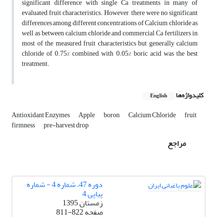
significant difference with single Ca treatments in many of
evaluated fruit characteristics. However, there were no significant
differences among different concentrations of Calcium chloride as
well as between calcium chloride and commercial Ca fertilizers in
most of the measured fruit characteristics but generally calcium
chloride of 0.75% combined with 0.05% boric acid was the best
treatment.
کلیدواژه‌ها
English
Antioxidant Enzymes
Apple
boron
Calcium Chloride
fruit
firmness
pre-harvest drop
مراجع
دوره 47، شماره 4 - شماره
پیاپی 4
زمستان 1395
صفحه
811-822