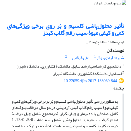
تأثیر محلول‌پاشی کلسیم و بُر روی برخی ویژگی‌های
کمی و کیفی میوۀ سیب رقم گلاب کهنز
نوع مقاله : مقاله پژوهشی
نویسندگان
2
1
شهرام آزادی بوگر
علی قرقانی
1
دانشجوی کارشناسی ارشد سابق، دانشکدۀ کشاورزی، دانشگاه شیراز
2
استادیار، دانشکدۀ کشاورزی، دانشگاه شیراز
10.22059/ijhs.2017.133069.844
چکیده
به‌منظور بررسی تأثیر محلول‌پاشی کلسیم و بُر بر برخی ویژگی‌های کمی و
کیفی میوۀ سیب رقم گلاب کهنز، آزمایشی در دو سال در قالب بلوک‌های
کامل تصادفی با ده تیمار و چهار تکرار (درمجموع شامل چهل درخت)
انجام گرفت. تیمارهای محلول‌پاشی شامل سه غلظت 5/0، 75/0، 1
درصد، کلرید کلسیم و همچنین سه غلظت یادشده در ترکیب با اسید