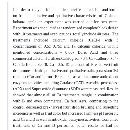
In order to study the foliar application effect of calcium and boron
on fruit quantitative and qualitative characteristics of ‘Golab-e
kohanz’ apple, an experiment was carried out for two years.
Experiment was conducted as a randomized complete block design
with 10 treatments and 4 replications (totally include 40 trees). The
treatments included calcium chloride (CaCl
) with 3
2
concentrations of 0.5%, 0.75% and 1%, calcium chloride with 3
mentioned concentrations + 0.05% Boric Acid, and three
commercial calcium fertilizer, Calsiogreen (34% Ca), Calboron (34%
Ca + 1% B) and Set (8% Ca + 0.5% B), and control. Pre-harvest fruit
drop, some of fruit quantitative and qualitative traits, potassium (K),
calcium (Ca) and boron (B) content, as well as some antioxidant
enzymes activities including Catalase (CAT), Ascorbic peroxidase
(APX), and Super oxide dismutase (SOD) were measured. Results
showed that almost all of Ca treatments (single, in combination
with B and even commercial Ca fertilizers) comparing to the
control, decreased pre-harvest fruit drop, bruising and russetting
incidence as well as fruit color but increased firmness, pH, ascorbic
acid, Ca and B as well as antioxidant enzymes activities. Combined
treatments of Ca and B performed better results or had no