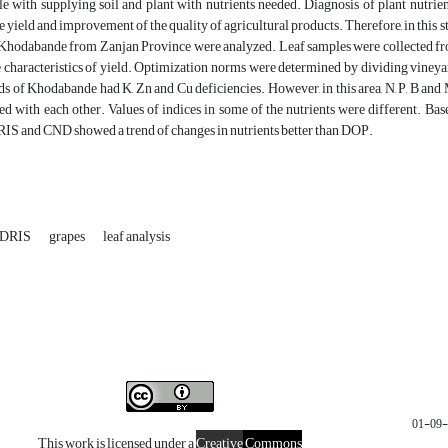
ble with supplying soil and plant with nutrients needed. Diagnosis of plant nutrien
he yield and improvement of the quality of agricultural products. Therefore, in this 
 Khodabande from Zanjan Province were analyzed. Leaf samples were collected from
 characteristics of yield. Optimization norms were determined by dividing vineya
ds of Khodabande had K, Zn and Cu deficiencies. However, in this area, N, P, B 
d with each other. Values of indices in some of the nutrients were different. B
RIS and CND showed a trend of changes in nutrients better than DOP.
DRIS
grapes
leaf analysis
This work is licensed under a
Creative
Commons