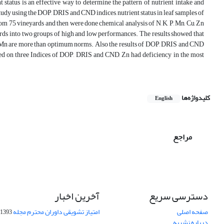
t status is an effective way to determine the pattern of nutrient intake and
study using the DOP, DRIS and CND indices, nutrient status in leaf samples of
 75 vineyards and then were done chemical analysis of N, K, P, Mn, Cu, Zn
rds into two groups of high and low performances. The results showed that
and Mn are more than optimum norms. Also the results of DOP, DRIS and CND
ased on three Indices of DOP, DRIS and CND, Zn had deficiency in the most
کلیدواژه‌ها
English
مراجع
دسترسی سریع
آخرین اخبار
صفحه اصلی
امتیاز تشویقی داوران محترم مجله
1393-09-01
درباره نشریه