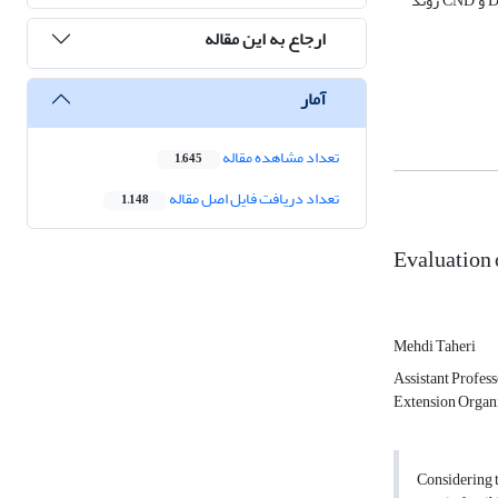
شاخص­ها در برخی از عنصرها تفاوت داشتند. هر سه شاخص DOP، DRIS و CND کمبود عنصر روی را در بیشتر تاکستان­ها تشخیص دادند. به‌طورکلی شاخص­های DRIS و CND روند
ارجاع به این مقاله
آمار
تعداد مشاهده مقاله
1,645
تعداد دریافت فایل اصل مقاله
1,148
Evaluation 
Mehdi Taheri
Assistant Profes
Extension Organi
Considering t