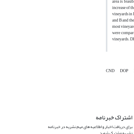
area is feasi
increase of t
vineyards in
and B and the
most vineyar
were compare
vineyards. D
CND
DOP
اشتراک خبرنامه
برای دریافت اخبار و اطلاعیه های مهم نشریه در خبرنامه
نشریه مشترک شوید.