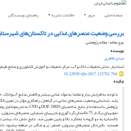
صفحه اصلی
مرور
اطلاعات نشریه
راهنمای نویسندگان
بررسی وضعیت عنصرهای غذایی در تاکستان‌های شهرستان خ
نوع مقاله : مقاله پژوهشی
نویسنده
مهدی طاهری
استادیار، بخش تحقیقات خاک و آب، مرکز تحقیقات و آموزش کشاورزی و منابع طبیعی 
10.22059/ijhs.2017.123762.764
چکیده
یابد. شناسایی وضعیت عنصرهای غذایی در گیاهان، راه­کاری مؤثر در تعیین ال
پژوهش با استفاده از نتایج 
نمونه­های برگ از 75 تاکستان گردآوری و تجزیه­های شیمیایی عنصرهای
تاکستان­ها به دو گروه با عملکرد بالا و پایین تعیین شد. نتایج نشان داد بیشتر