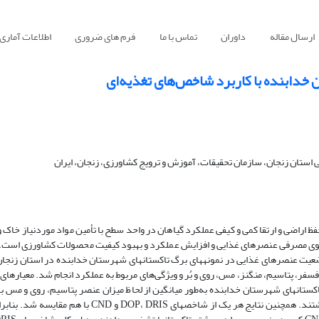
ارسال مقاله
داوران
تماس با ما
فرم های ضروری
اطلاعات آماری
دابنده با کاربرد شاخص‌های تغذیه‌ای
استان زنجان، سازمان تحقیقات، آموزش و ترویج کشاورزی، زنجان، ایران
گوی مصرفی عنصرهای غذایی و افزایش عملکرد و بهبود کیفیت محصولات کشاورزی است. از
شاخص­های DOP، DRIS و CND به تجزیه‌وتحلیل وضعیت عنصرهای غذایی در نمونه­های برگ تاکستان­های شهرستان خدابنده در استا
 نیتروژن، فسفر، پتاسیم، منگنز، مس، روی و بُر و ویژگی‌های مربوط به عملکرد انجام شد. معیار­های
 تاکستان­های شهرستان خدابنده به‌طور میانگین از لحاظ میزان عنصر پتاسیم، روی و مس با
هستند. بااین‌حال عنصرهای نیتروژن، فسفر، بُر و منگنز در منطقه بیش­بود داشتند. همچنین نتایج هر یک از ش