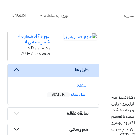
 نشریه
ورود به سامانه
ENGLISH
دوره 47، شماره 4 -
شماره پیاپی 4
زمستان 1395
صفحه
703-715
فایل ها
XML
اصل مقاله
687.13 K
با توجه به افزایش نیاز و تقاضا به مواد غذایی بیشتر و کاهش منابع آب‌وخاک، حفظ اراضی و ارتقا کمی و کیفی عملکرد گیاهان در واحد سطح با تأمین مواد موردنیاز خاک و گیاه تحقق می­
این‌رو در این
ن زنجان پرداخته شد.
سابقه مقاله
 بهینه با تقسیم
 کمبود روبه‌رو
هم رسانی
اخص­های DOP، DRIS و CND با هم مقایسه شد. بنابراین نتایج میزان