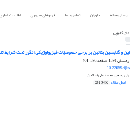
ارسال مقاله
داوران
تماس با ما
فرم های ضروری
اطلاعات آماری
مای کانوپی
رولین و گلایسین بتائین بر برخی خصوصیّات فیزیولوژیکی انگور تحت شرایط
393-401
10.22059/ijh
لی ربیعی، محمدعلی نجاتیان
اصل مقاله
202.34 K