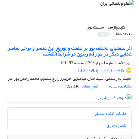
کلیدواژه‌ها =
سمیت بور
تعداد مقالات:
1
اثر غلظت‏های مختلف بور بر غلظت و توزیع این عنصر و برخی عناصر
غذایی دیگر در دو رقم زیتون در شرایط آبکشت
دوره 45، شماره 1، بهار 1393، صفحه
93-101
10.22059/ijhs.2014.50945
حجت اله رستمی، سید جلال طباطبایی، فریبرز زارع نهندی، محمد رحمن پورآذر
مشاهده مقاله
اصل مقاله
222.3 K
مقالات آماده انتشار
شماره جاری
شماره‌های پیشین نشریه