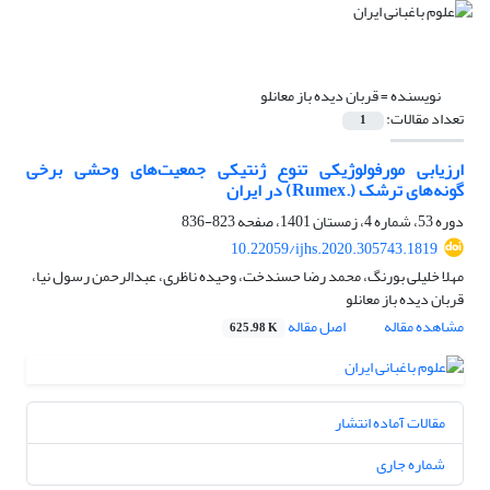
نویسنده =
قربان دیده باز معانلو
تعداد مقالات:
1
ارزیابی مورفولوژیکی تنوع ژنتیکی جمعیت‌های وحشی برخی
گونه‌های ترشک (‏Rumex.‎‏) در ایران
دوره 53، شماره 4، زمستان 1401، صفحه
823-836
10.22059/ijhs.2020.305743.1819
مهلا خلیلی بورنگ، محمد رضا حسندخت، وحیده ناظری، عبدالرحمن رسول نیا،
قربان دیده باز معانلو
مشاهده مقاله
اصل مقاله
625.98 K
مقالات آماده انتشار
شماره جاری