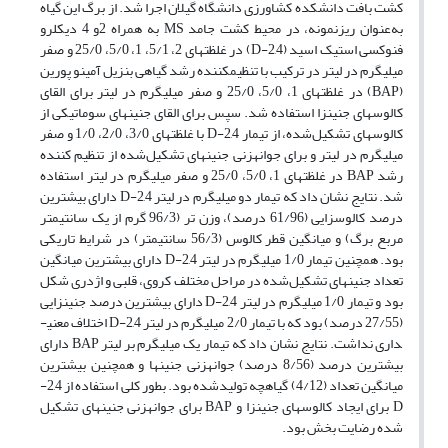
کشت بافت دانشکده کشاورزی دانشگاه گیلان اجرا شد. از برگ­ این گیاه
به‌عنوان ریزنمونه، در محیط کشت جامد MS به همراه 2و 4 دیکلرو
فنوکسی استیک اسید (2,4-D) در غلظت­های 2، 5/1، 1، 5/0، 25/0 و صفر
میلی­گرم در لیتر در ترکیب با تنظیم­کننده رشد گیاهی بنزیل آمینو پورین
(BAP) در غلظت­های 1، 5/0، 25/0 و صفر میلی­گرم در لیتر برای­ القای
کالوس­های جنین­زا استفاده شد. سپس برای القای جنین­های سوماتیکی از
کالوس­های تشکیل‌شده، از تیمار 2,4-D با غلظت­های 3/0، 2/0، 1/0 و صفر
میلی­گرم در لیتر و برای جوانه­زنی جنین­های تشکیل‌شده از تنظیم کننده
رشد BAP در غلظت­های 1، 5/0، 25/0 و صفر میلی­گرم در لیتر استفاده
شد. نتایج نشان داد که تیمار دو میلی­گرم در لیتر 2,4-D دارای بیشترین
درصد کالوس­زایی (61/96 درصد)، وزن تر (96/3 گرم از یک سانتی­متر
مربع برگ) و میانگین قطر کالوس (56/3 سانتی­متر) در شرایط تاریکی
بود. همچنین تیمار 1/0 میلی­گرم در لیتر 2,4-D دارای بیشترین میانگین
تعداد جنین­های تشکیل‌شده در مراحل مختلف کروی، قلبی و اژدری شکل
بود و تیمار 1/0 میلی­گرم در لیتر 2,4-D دارای بیشترین درصد­ جنین­زایی
(27/55 درصد) بود که با تیمار 2/0 میلی­گرم در لیتر 2,4-D اختلاف معنی­
داری نداشت. نتایج نشان داد که تیمار یک میلی­گرم بر لیتر BAP دارای
بیشترین درصد (8/56 درصد) جوانه­زنی جنین­ها و همچنین بیشترین
میانگین تعداد (4/12) گیاهچه تولیدشده بود. بطور کلی استفاده از 2,4-
D برای ایجاد کالوس­های جنین­زا و BAP برای جوانه­زنی جنین­های تشکیل
شده رضایت بخش بود.