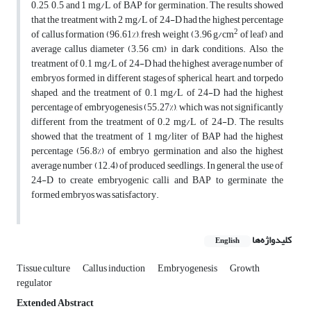
0.25, 0.5 and 1 mg/L of BAP for germination. The results showed
that the treatment with 2 mg/L of 2,4-D had the highest percentage
2
of callus formation (96.61%), fresh weight (3.96 g/cm
of leaf) and
average callus diameter (3.56 cm) in dark conditions. Also, the
treatment of 0.1 mg/L of 2,4-D had the highest average number of
embryos formed in different stages of spherical, heart, and torpedo
shaped, and the treatment of 0.1 mg/L of 2,4-D had the highest
percentage of embryogenesis (55.27%), which was not significantly
different from the treatment of 0.2 mg/L of 2,4-D. The results
showed that the treatment of 1 mg/liter of BAP had the highest
percentage (56.8%) of embryo germination and also the highest
average number (12.4) of produced seedlings. In general, the use of
2,4-D to create embryogenic calli and BAP to germinate the
formed embryos was satisfactory.
کلیدواژه‌ها
English
Tissue culture
Callus induction
Embryogenesis
Growth
regulator
Extended Abstract