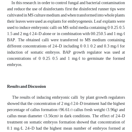
In this research, in order to control fungal and bacterial contamination
and reduce the use of disinfectants, first the disinfected runner tips were
cultivated in MS culture medium, and when transformed into whole plants,
their leaves were used as explants for embryogenesis. Leaf explants were
used to induce embryonic calli on MS solid media containing 0, 0.25, 0.5,
1.5 and 2 mg/l 2,4-D alone or in combination with 0,0.25,0.5 and 1 mg/l
BAP. The obtained calli were transferred to MS medium containing
different concentrations of 2,4-D, including 0, 0.1, 0.2 and 0.3 mg/l for
induction of somatic embryos. BAP growth regulator was used at
concentrations of 0, 0.25, 0.5 and 1 mg/l to germinate the formed
embryos.
Results and Discussion
The results of inducing embryonic calli by plant growth regulators
showed that the concentration of 2 mg/l 2,4-D treatment had the highest
percentage of callus formation (96.61%), callus fresh weight (3.96g) and
callus mean diameter (3.56cm) in dark conditions. The effect of 2,4-D
treatment on somatic embryos formation showed that concentration of
0.1 mg/L 2,4-D had the highest mean number of embryos formed at