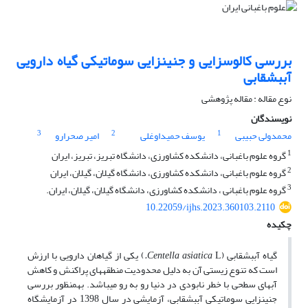
بررسی کالوسزایی و جنینزایی سوماتیکی گیاه دارویی
آببشقابی
نوع مقاله : مقاله پژوهشی
نویسندگان
3
2
1
محمدولی حبیبی
یوسف حمیداوغلی
امیر صحرارو
1
گروه علوم باغبانی، دانشکده کشاورزی، دانشگاه تبریز، تبریز، ایران
2
گروه علوم باغبانی، دانشکده کشاورزی، دانشگاه گیلان، گیلان، ایران
3
گروه علوم باغبانی ، دانشکده کشاورزی، دانشگاه گیلان، گیلان، ایران.
10.22059/ijhs.2023.360103.2110
چکیده
گیاه آب­بشقابی (
L
Centella asiatica
.
) یکی از گیاهان دارویی با ارزش
است که تنوع زیستی آن به دلیل محدودیت منطقه­های پراکنش و کاهش
آب­های سطحی با خطر نابودی در دنیا رو به رو می­باشد. به­منظور بررسی
جنین­زایی سوماتیکی آب­بشقابی، آزمایشی در سال 1398 در آزمایشگاه