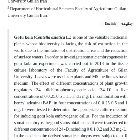
University, Guilan, Iran
3
Department of Horticultural Sciences, Faculty of Agriculture, Guilan
University, Guilan, Iran.
چکیده
English
Gotu kola (
Centella asiatica
L.)
is one of the valuable medicinal
plants, whose biodiversity is facing the risk of extinction in the
world due to the limitation of distribution areas and the reduction
of surface waters. In order to investigate somatic embryogenesis in
gotu kola, an experiment was carried out in 2018 in the tissue
culture laboratory of the Faculty of Agriculture of Gilan
University. Leaves were used as explants and MS medium as basal
medium. The effect of different concentrations of plant growth
regulators (2,4- dichlorophenoxyacetic acid (2,4-D) in five
concentrations of 0, 0.25, 0.5, 1, 1.5 and 2 mg/L in combination with
benzyl adenine (BAP) in four concentrations of 0, 0.25, 0.5 and 1
mg/L) were tested to determine the appropriate culture medium
for inducing gotu kola embryogenic callus. For the induction of
somatic embryos the good status obtained calli were transferred to
different concentration of 2,4-D including 0, 0.1, 0.2 and 0.3 mg/L.
In the next step the derived somatic embryos were subjected to 0,