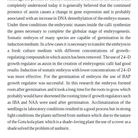
completely understood, today it is generally believed that the continued
presence of auxin causes a change in gene expression and is probably
associated with an increase in DNA demethylation of the embryo masses.
Under these conditions, the embryonic masses inside the calli synthesize
the genes necessary to complete the globular stage of embryogenesis.
Somatic embryos of many species are capable of germination in the
induction medium. In a few cases, it is necessary to transfer the embryos to
a fresh culture medium with different concentrations of growth-
regulating compounds in which auxin has been removed. The use of 2,4-D
growth regulator as auxin in the creation of embryogenic calli had good
results. Induction of somatic embryos with lower concentrations of 2,4-D
was more effective. For the germination of embryos, the use of BAP
growth regulator was successful. In this research, the embryos formed
roots after germination, and it took a long time for the roots to grow, which
probably would have shortened the rooting time if growth regulators such
as IBA and NAA were used after germination. Acclimatization of the
seedlings in laboratory conditions resulted in a good process, but in strong
light conditions, the plants suffered from sunburn, which, due to the nature
of the Gotu kola plant, which is a shade-loving plant, the use of a cover as a
shade solved the problem of sunburn.