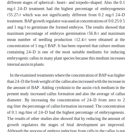
different stages of spherical-, heart- and torpedo-shaped. Also, the 0.1
mg/l 2,4-D treatment had the highest percentage of embryogenesis
(55.27%) which was not significantly different from 0.2 mg/l 2,4-D
treatment. BAP growth regulator was used at concentrations of 0, 0.25, 0.5
and 1 mg/l to germinate the formed embryos. The results showed that
maximum percentage of embryos germination (56.8%) and maximum
mean number of seedling production (12.4%) were obtained at the
concentration of 1 mg/l BAP. It has been reported that culture medium
containing 2,4-D is one of the most suitable mediums for inducing
embryogenic callus in many plant species because this medium increases
internal auxin in plants.
In the examined treatments where the concentration of BAP was higher
than 2,4-D, the fresh weight of the callus also increased with the increase in
the amount of BAP. Adding cytokinin to the auxin-rich medium in the
present study increased callus formation and also the average of callus
diameter. By increasing the concentration of 2,4-D from zero to 2
mg/liter, the percentage of callus formation increased. The concentration
of 0.1 mg/liter of 2,4-D had the highest percentage of embryogenesis.
The results of other studies also showed that by reducing the amount of
growth regulators, the stages of fetal development are improved.
Although the process of embryo induction from cells in the callus is not