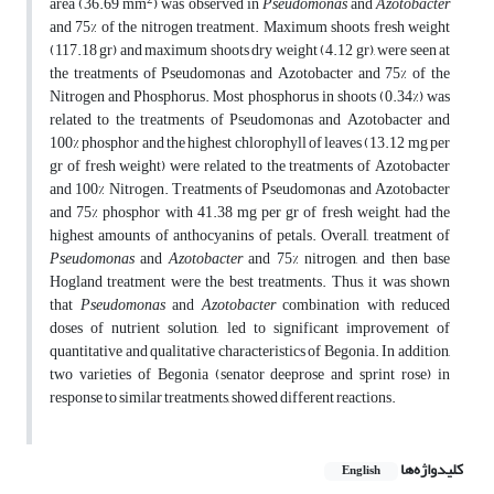
2
area (36.69 mm
) was observed in
Pseudomonas
and
Azotobacter
and 75% of the nitrogen treatment. Maximum shoots fresh weight
(117.18 gr) and maximum shoots dry weight (4.12 gr), were seen at
the treatments of Pseudomonas and Azotobacter and 75% of the
Nitrogen and Phosphorus. Most phosphorus in shoots (0.34%) was
related to the treatments of Pseudomonas and Azotobacter and
100% phosphor and the highest chlorophyll of leaves (13.12 mg per
gr of fresh weight) were related to the treatments of Azotobacter
and 100% Nitrogen. Treatments of Pseudomonas and Azotobacter
and 75% phosphor with 41.38 mg per gr of fresh weight, had the
highest amounts of anthocyanins of petals. Overall, treatment of
Pseudomonas
and
Azotobacter
and 75% nitrogen, and then base
Hogland treatment were the best treatments. Thus, it was shown
that
Pseudomonas
and
Azotobacter
combination with reduced
doses of nutrient solution, led to significant improvement of
quantitative and qualitative characteristics of Begonia. In addition,
two varieties of Begonia (senator deeprose and sprint rose) in
response to similar treatments, showed different reactions.
کلیدواژه‌ها
English