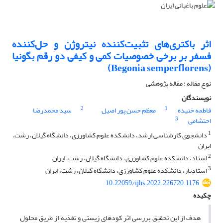
اثر باکتری‌های تثبیت‌کننده نیتروژن و حل‌کننده
فسفر بر برخی خصوصیات کمی و کیفی دو رقم ‏بگونیا
(‏Begonia semperflorens‏)‏
نوع مقاله : مقاله پژوهشی
نویسندگان
2
1
فاطمه خنیده
معظم حسن پور اصیل
سید محمدرضا
3
احتشامی
1
دانشجوی کارشناسی ارشد، دانشکده علوم کشاورزی، دانشگاه گیلان، رشت،
ایران
2
استاد، دانشکده علوم کشاورزی، دانشگاه گیلان، رشت، ایران
3
استادیار، دانشکده علوم کشاورزی، دانشگاه گیلان، رشت، ایران
10.22059/ijhs.2022.226720.1176
چکیده
هدف از این تحقیق بررسی اثر کودهای زیستی و تغذیه از طریق محلول