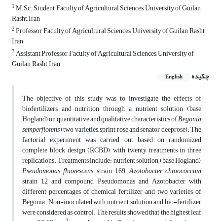
1
M.Sc. Student, Faculty of Agricultural Sciences, University of Guilan,
‎Rasht, Iran ‎
2
Professor, Faculty of Agricultural Sciences, University of Guilan, Rasht,
Iran‎
3
Assistant Professor, Faculty of Agricultural Sciences, University of
Guilan, Rasht, Iran ‎
چکیده
English
The objective of this study was to investigate the effects of
biofertilizers and nutrition through a nutrient solution (base
Hogland) on quantitative and qualitative characteristics of
Begonia
semperflorens
(two varieties, sprint rose and senator deeprose). The
factorial experiment was carried out based on randomized
complete block design (RCBD), with twenty treatments in three
replications. Treatments include: nutrient solution (base Hogland),
Pseudomonas fluorescens
strain 169,
Azotobacter chroococcum
strain 12 and compound Pseudomonas and Azotobacter with
different percentages of chemical fertilizer and two varieties of
Begonia. Non-inoculated with nutrient solution and bio-fertilizer
were considered as control. The results showed that the highest leaf