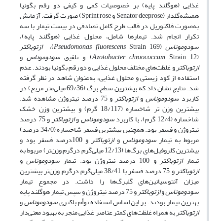
غذایی (هوگلند پایه) بر خصوصیات کمی و کیفی دو رقم بگونیا
همیشه‌گلدار
(Senator deeprose و Sprint rose) صورت گرفت. آزمایش
به‌صورت فاکتوریل در قالب طرح کامل تصادفی در بیست تیمار با سه
تکرار انجام شد. تیمارها شامل، محلول غذایی (هوگلند پایه)،
سودوموناس
(
Strain 169)،
fluorescens
Pseudomonas
ازتوباکتر
(
Strain 12) و تلفیق
chroococcum
Azotobacter
سودوموناس
و
ازتوباکتر
و غلظت‌های مختلف محلول غذایی و دو رقم بگونیا بودند. عدم
استفاده از کود زیستی و محلول غذایی، به‌عنوان شاهد در نظر گرفته
شد. نتایج نشان داد که بیشترین سطح برگ (69/36 میلی‌متر مربع) در
کاربرد
سودوموناس
و
ازتوباکتر
و 75 درصد نیتروژن مشاهده شد.
بیشترین وزن تر شاخساره (18/117 گرم) و بیشترین وزن خشک
شاخساره (12/4 گرم)، با کاربرد
سودوموناس
و
ازتوباکتر
و 75 درصد
نیتروژن و فسفر بود. همچنین بیشترین فسفر شاخساره (34/0 درصد)
مربوط به تیمار
سودوموناس
و
ازتوباکتر
و 100درصد فسفر بود و
بیشترین کلروفیل‌های برگ‌ها (12/13 میلی‌گرم ‌درگرم ‌وزن‌تر) مربوط به
تیمار
ازتوباکتر
و 100 درصد نیتروژن بود. تیمار
سودوموناس
و
ازتوباکتر
و 75 درصد فسفر با 38/41 میلی‌گرم ‌درگرم ‌وزن‌تر بیشترین
میزان آنتوسیانین‌های گلبرگ‌ها را داشت. در مجموع تیمار
سودوموناس
و
ازتوباکتر
و 75 درصد نیتروژن و سپس تیمار هوگلند
پایه
بهترین تیمار بودند. بر این اساس استفاده توأم باکتری
سودوموناس
و
ازتوباکتر
به همراه غلظت‌های کمتر عناصر غذایی منجر به بهبود معنی‌دار