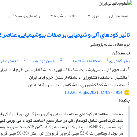
صفحه اصلی
مرور
اطلاعات نشریه
راهنمای نویسندگان
تاثیر کودهای آلی و شیمیایی بر صفات بیوشیمیایی، عناصر غذایی و عملکردی م
نوع مقاله : مقاله پژوهشی
نویسندگان
2
2
1
زهرا گودرزی
عبداله احتشام نیا
حسن مومیوند
محمدرضا را
1
دانشجوی کارشناسی ارشد، دانشکدۀ کشاورزی، دانشگاه لرستان، خرم آباد، ایران
2
دانشیار، دانشکدۀ کشاورزی، دانشگاه لرستان، خرم آباد، ایران
3
استادیار، دانشکدۀ کشاورزی، دانشگاه لرستان، خرم آباد، ایران
10.22059/ijhs.2021.327097.1954
چکیده
به منظور مطالعه اثر کودهای مختلف شیمیایی و آلی بر ویژگی­های مورفولوژیکی
شد. کرت اصلی شامل کودهای آلی در چهار سطح (شاهد، کود دامی، ورمی ک