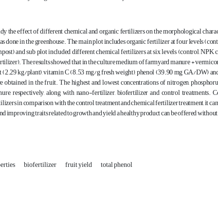
udy the effect of different chemical and organic fertilizers on the morphological char
as done in the greenhouse. The main plot includes organic fertilizer at four levels (
st) and sub plot included different chemical fertilizers at six levels (control, NPK c
tilizer). The results showed that in the culture medium of farmyard manure + vermicomp
nt (2.29 kg/plant), vitamin C (8.53 mg/g fresh weight), phenol (39.90 mg GA/DW) and
re obtained in the fruit. The highest and lowest concentrations of nitrogen, phospho
re, respectively, along with nano-fertilizer, biofertilizer and control treatments
tilizers in comparison with the control treatment and chemical fertilizer treatment, it ca
d improving traits related to growth and yield a healthy product can be offered without 
erties
biofertilizer
fruit yield
total phenol