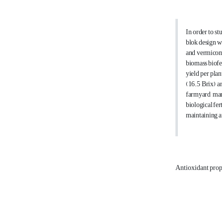
In order to st
blok design w
and vermicompo
biomass biofer
yield per pla
(16.5 Brix) a
farmyard manu
biological fer
maintaining an
Antioxidant prop