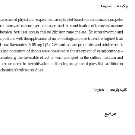
چکیده
English
acteristics of physalis an experiment as split plot based on randomized compelet
control, farmyard manure, vermicompost and the combination of farmyard manure
hemical fertilizer, potash chelate 28%, iron nano chelate 15%, superahyomic and
ost and with the application of nano-biological biofertilizer, the highest fruit
 total flavonoids (6.89 mg QA/DW), antioxidant properties and soluble solids
rus and potassium of shoots were observed in the treatment of vermicompost +
. Considering the favorable effect of vermicompost in the culture medium and
n be considered in the cultivation and feeding programs of physalis in addition to
chemical fertilizer residues.
کلیدواژه‌ها
English
مراجع