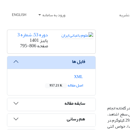
 نشریه
ورود به سامانه
ENGLISH
دوره 53، شماره 3
پاییز 1401
صفحه
795-806
فایل ها
XML
اصل مقاله
957.21 K
سابقه مقاله
 گلخانه انجام
ش سطح (شاهد،
هم رسانی
کود شیمیایی NPK،کلات پتاس 28درصد، نانو کلات آهن 15درصد، سوپرهیومیک و نانو کود بیولوژیک بیومیک) بود. نتایج نشان داد بیشترین عملکرد میوه در بوته (29/2 کیلوگرم در
89/ میلی گرم کوئرستین در وزن خشک)، خواص آنتی