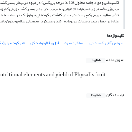
اکسیدانی و مواد جامد محلول (5/16 درجه بریکس) در 
نیتروژن، فسفر و پتاسیم اندام هوایی به ترتیب در تیمار بستر کشت ورمی کمپوست
تاثیر مطلوب ورمی کمپوست در بستر کاشت و کودهای بیولوژیک در مقایسه با تیما
علاوه بر حفظ و بهبود صفات مربوط به رشد و عملکرد، محصولی سالم و بدون باق
کلیدواژه‌ها
خواص آنتی اکسیدانی
عملکرد میوه
فنل و فلاونوئید کل
نانو کود بیولوژی
عنوان مقاله
English
utritional ‎elements and yield of Physalis fruit
نویسندگان
English