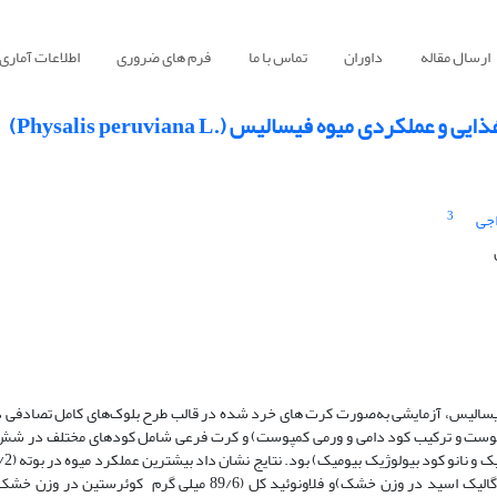
ارسال مقاله
داوران
تماس با ما
فرم های ضروری
اطلاعات آماری
یوه فیسالیس ‏‏(‏Physalis peruviana L.‎‏)‏
3
جی
 فیسالیس، آزمایشی به­‌صورت کرت های خرد شده در قالب طرح بلوک‌های کامل تصادفی در
مپوست و ترکیب کود دامی و ورمی کمپوست) و کرت فرعی شامل کودهای مختلف در ش
هر بوته)، ویتامین ث(53/8 میلی گرم بر گرم وزن تر)، فنل (90/39 میلی گرم گالیک اسید در وزن خشک)و فلاونوئید کل (6