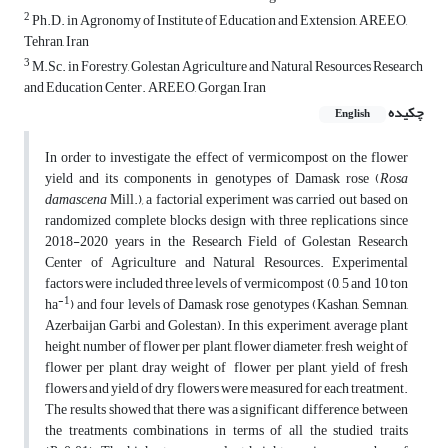
2
‎Ph.D. in Agronomy of Institute of Education and Extension, AREEO,
Tehran, Iran
3
M.Sc. in Forestry, Golestan Agriculture and Natural Resources Research
and Education Center. AREEO, Gorgan, Iran
چکیده
English
In order to investigate the effect of vermicompost on the flower
yield and its components
in genotypes
of Damask rose
(
Rosa
damascena
Mill.)
,
a factorial experiment was carried out based on
randomized complete blocks design with three replications since
2018-2020 years in the Research Field of Golestan Research
Center of Agriculture and Natural Resources. Experimental
factors were included three levels of vermicompost (0, 5 and 10 ton
-1
ha
) and four levels of Damask rose genotypes (Kashan, Semnan,
Azerbaijan Garbi and Golestan). In this experiment, average plant
height, number of flower per plant, flower diameter, fresh weight of
flower per plant, dray weight of flower per plant, yield of fresh
flowers and yield of dry flowers were measured for each treatment.
The results showed that there was a significant difference between
the treatments combinations in terms of all the studied traits