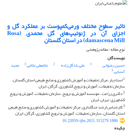
تاثیر سطوح مختلف ورمی‌کمپوست بر عملکرد گل و
اجزای آن در ژنوتیپ‌های گل محمدی ‏(‏Rosa
damascena Mill‏) در استان گلستان
نوع مقاله : مقاله پژوهشی
نویسندگان
3
2
1
حسین رضوانی
علی بابا گل زاده
غلامعلی غلامی
مجید
3
آسیایی
1
استادیار، مرکز تحقیقات و آموزش کشاورزی و منابع طبیعی استان گلستان،
سازمان تحقیقات، آموزش و ترویج کشاورزی، ‏گرگان، ایران
2
دکتری زراعت ، موسسه آموزش و ترویج، سازمان تحقیقات، آموزش و ترویج
کشاورزی، تهران، ایران
3
کارشناس ارشد جنگلداری، مرکز تحقیقات و آموزش کشاورزی و منابع طبیعی
استان گلستان، سازمان تحقیقات، آموزش و ‏ترویج کشاورزی، گرگان، ایران
10.22059/ijhs.2021.315279.1886
چکیده