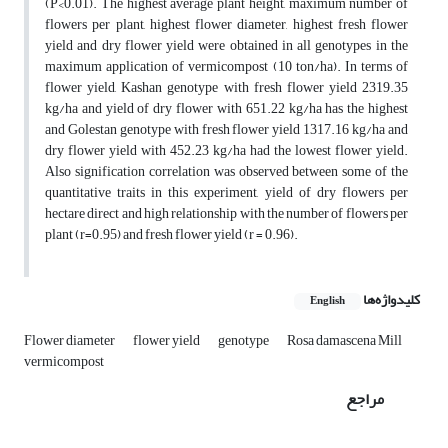
(P<0.01). The highest average plant height, maximum number of
flowers per plant, highest flower diameter, highest fresh flower
yield and dry flower yield were obtained in all genotypes in the
maximum application of vermicompost (10 ton/ha). In terms of
flower yield, Kashan genotype with fresh flower yield 2319.35
kg/ha and yield of dry flower with 651.22 kg/ha has the highest
and Golestan genotype with fresh flower yield 1317.16 kg/ha and
dry flower yield with 452.23 kg/ha had the lowest flower yield.
Also signification correlation was observed between some of the
quantitative traits in this experiment, yield of dry flowers per
hectare direct and high relationship with the number of flowers per
plant (r=0.95) and fresh flower yield (r = 0.96).
کلیدواژه‌ها
English
Flower diameter
flower yield
genotype
Rosa damascena Mill
vermicompost
مراجع