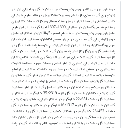
به­منظور بررسی تاثیر ورمی‌کمپوست بر عملکرد گل و اجزای آن در
ژنوتیپ­های گل محمدی، آزمایشی بصورت فاکتوریل در قالب طرح بلوک­های
کامل تصادفی در سه تکرار در مزرعه تحقیقاتی مرکز تحقیقات کشاورزی
و منابع طبیعی گلستان در سال­های 1399-1397 اجرا گردید. در این طرح
عامل اول ورمی‌کمپوست در سه سطح (صفر، 5 و10 تن در هکتار) و عامل
دوم ژنوتیپ­های گل محمدی در چهار سطح (کاشان، سمنان، آذربایجان
غربی و گلستان) بودند. در این آزمایش ارتفاع متوسط پایه، تعداد گل در
پایه، قطر گل، وزن گل تازه در ­پایه، وزن گل خشک در پایه، عملکرد گل
تازه و عملکرد گل خشک برای هر تیمار اندازه‌گیری شدند. نتایج نشان
داد در بین ترکیب­های تیمار‌ی از نظر تمامی صفات مورد مطالعه تفاوت
معنی‌داری در سطح احتمال یک درصد وجود داشت. بیشترین ارتفاع
متوسط بوته، بیشترین تعداد گل در بوته، بیشترین قطر گل، بیشترین
عملکرد گل تازه و عملکرد گل خشک، در تمامی ژنوتیپ­ها در حالت کاربرد
حداکثر ورمی‌کمپوست (ده تن در هکتار) حاصل گردید. از نظر عملکرد
گل، ژنوتیپ کاشان با عمکرد گل تازه 35/2319 کیلوگرم در هکتار و
عملکرد گل خشک 22/651 کیلوگرم در هکتار دارای بیشترین و ژنوتیپ
گلستان با عملکرد گل تازه 16/1317کیلوگرم در هکتار و عملکرد گل
خشک 23/452 کیلوگرم در هکتار کمترین عملکرد گل را داشتند.
همچنین ﻫﻤﺒﺴﺘﮕﻲ بین برخی صفات کمی در این آزﻣﺎﻳﺶ ﻧﺸﺎن داد
ﻋﻤﻠﻜﺮد گل خشک در ﻫﻜﺘـﺎر راﺑﻄـﻪ ﻣﺴﺘﻘﻴﻢ و بالایی با تعداد گل در پایه