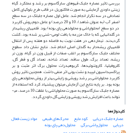
بررسی تاثیر عصاره جلبک قهوه­ای سارگاسوم بر رشد و عملکرد گیاه
زینتی داودی آزمایشی به صورت فاکتوریل در قالب طرح بلوک­های کامل
تصادفی در سه تکرار انجام شد. عامل اول عصاره جلبلک در سه سطح
(صفر آب (به عنوان شاهد)، 10 و 20 درصد) و عامل دوم روش کاربرد
در دو سطح (محلول­پاشی و محلول­دهی پای بوته) بود. قلمه­های ریشه­دار
در گلدان­هایی که با خاک مزرعه با بافت لومی-شنی پر شده بود، کشت
گردیدند. تیماردهی در هفت نوبت به فاصله دو هفته پس از انتقال
قلمه­های ریشه‌دار به گلدان اصلی انجام شد. نتایج نشان داد سطوح
مختلف جلبک سارگاسوم بر اغلب صفات از قبیل وزن تر گیاه، وزن تر
ریشه، تعداد برگ، طول ساقه، تعداد شاخه، تعداد گل و قطر گل،
کلروفیل­ها، کاروتنوئیدها، کربوهیدرات محلول برگ اثر مثبت و بر
پراکسیداسیون لیپید و نشت یونی اثر منفی داشت. همچنین تاثیر روش
کاربرد محلول­پاشی بر رشد رویشی و زایشی بهتر از روش محلول­دهی پای
بوته بود. بر پایه نتایج این آزمایش می­توان پیشنهاد کرد که استفاده از
عصاره جلبک سارگاسوم به صورت محلول‎پاشی با غلظت 10 درصد، می­
تواند باعث افزایش رشد رویشی و زایشی گل داودی گردد.
کلیدواژه‌ها
عصاره جلبک دریایی
کود مایع
محرک‌های طبیعی
مواد زیست فعال
دریایی
محلول‌پاشی برگی
محلول‌دهی پای بوته