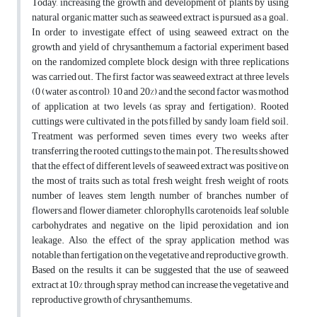
Today, increasing the growth and development of plants by using
natural organic matter such as seaweed extract is pursued as a goal.
In order to investigate effect of using seaweed extract on the
growth and yield of chrysanthemum a factorial experiment based
on the randomized complete block design with three replications
was carried out. The first factor was seaweed extract at three levels
(0 (water as control), 10 and 20%) and the second factor was mothod
of application at two levels (as spray and fertigation). Rooted
cuttings were cultivated in the pots filled by sandy loam field soil.
Treatment was performed seven times every two weeks after
transferring the rooted cuttings to the main pot. The results showed
that the effect of different levels of seaweed extract was positive on
the most of traits such as total fresh weight, fresh weight of roots,
number of leaves, stem length, number of branches, number of
flowers and flower diameter, chlorophylls, carotenoids, leaf soluble
carbohydrates and negative on the lipid peroxidation and ion
leakage. Also, the effect of the spray application method was
notable than fertigation on the vegetative and reproductive growth.
Based on the results, it can be suggested that the use of seaweed
extract at 10% through spray method can increase the vegetative and
reproductive growth of chrysanthemums.