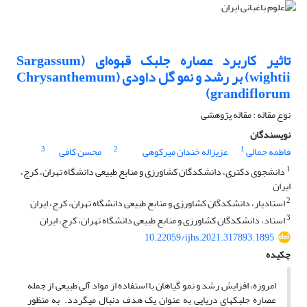
تاثیر کاربرد عصاره جلبک قهوه‌ای (‏Sargassum
wightii‏) بر رشد و نمو گل داودی‎ ‎‏(‏Chrysanthemum
grandiflorum‏)‏
نوع مقاله : مقاله پژوهشی
نویسندگان
3
2
1
فاطمه جمالی
عزیزاله خندان میرکوهی
محسن کافی
1
دانشجوی دکتری، دانشکدگان کشاورزی و منابع طبیعی دانشگاه تهران، کرج،
ایران ‏
2
استادیار، دانشکدگان کشاورزی و منابع طبیعی دانشگاه تهران، کرج، ایران ‏
3
استاد، دانشکدگان کشاورزی و منابع طبیعی دانشگاه تهران، کرج، ایران ‏
10.22059/ijhs.2021.317893.1895
چکیده
امروزه، افزایش رشد و نمو گیاهان با استفاده از مواد آلی طبیعی از جمله
عصاره جلبک­های دریایی به عنوان یک هدف دنبال می­گردد. به منظور