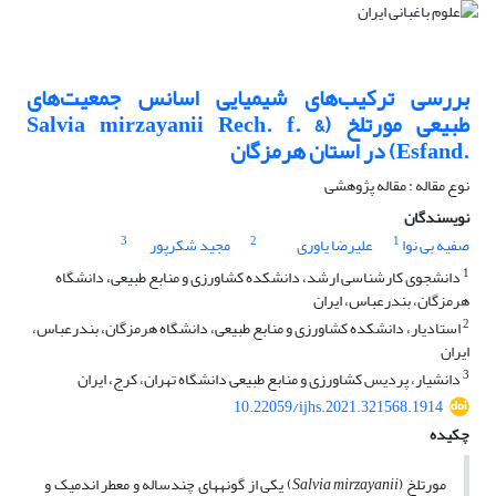
بررسی ترکیب‌های شیمیایی اسانس جمعیت‌های
طبیعی مورتلخ ‏‏(‏Salvia mirzayanii Rech. f. &
Esfand.‎‏) در استان هرمزگان
نوع مقاله : مقاله پژوهشی
نویسندگان
3
2
1
صفیه بی نوا
علیرضا یاوری
مجید شکرپور
1
دانشجوی کارشناسی ارشد، دانشکده کشاورزی و منابع طبیعی، دانشگاه
هرمزگان، بندرعباس، ایران
2
استادیار، دانشکده کشاورزی و منابع طبیعی، دانشگاه هرمزگان، بندرعباس،
ایران
3
دانشیار، پردیس کشاورزی و منابع طبیعی دانشگاه تهران، کرج، ایران
10.22059/ijhs.2021.321568.1914
چکیده
مورتلخ (
Salvia mirzayanii
) یکی از گونه­های چندساله و معطر اندمیک و