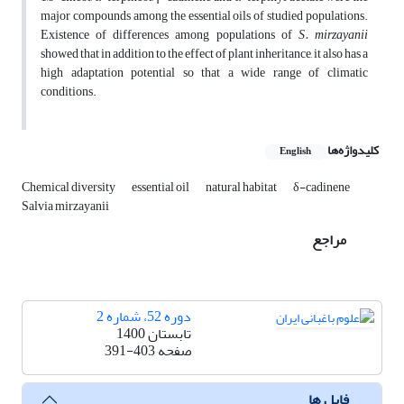
major compounds among the essential oils of studied populations.
Existence of differences among populations of
S. mirzayanii
showed that in addition to the effect of plant inheritance, it also has a
high adaptation potential so that a wide range of climatic
conditions.
کلیدواژه‌ها
English
Chemical diversity
essential oil
natural habitat
δ-cadinene
Salvia mirzayanii‎
مراجع
دوره 52، شماره 2
تابستان 1400
صفحه
391-403
فایل ها