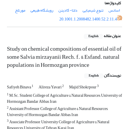
کلیدواژه‌ها
اسانس
تنوع شیمیایی
دلتا- کادینن
رویشگاه طبیعی
مورتلخ
20.1001.1.2008482.1400.52.2.11.4
عنوان مقاله
English
Study on chemical compositions of essential oil of
some Salvia mirzayanii Rech. f. & ‎Esfand. natural
populations in Hormozgan province
نویسندگان
English
1
2
3
Safiyeh Binava
Alireza Yavari
Majid Shokrpour
1
M.Sc. Student, College of Agriculture & Natural Resources, University of
Hormozgan, Bandar Abbas, Iran
2
Assistant Professor, College of Agriculture & Natural Resources,
University of Hormozgan, Bandar Abbas, Iran
3
Associate Professor, University College of Agriculture & Natural
Resources, University of Tehran, Karaj, Iran