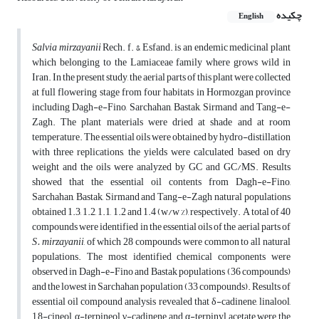
چکیده
English
Salvia mirzayanii
Rech. f. & Esfand. is an endemic medicinal plant
which belonging to the Lamiaceae family where grows wild in
Iran. In the present study, the aerial parts of this plant were collected
at full flowering stage from four habitats in Hormozgan province
including Dagh-e-Fino, Sarchahan, Bastak, Sirmand and Tang-e-
Zagh. The plant materials were dried at shade and at room
temperature. The essential oils were obtained by hydro-distillation
with three replications, the yields were calculated based on dry
weight and the oils were analyzed by GC and GC/MS. Results
showed that the essential oil contents from Dagh-e-Fino,
Sarchahan, Bastak, Sirmand and Tang-e-Zagh natural populations
obtained 1.3, 1.2, 1.1, 1.2 and 1.4 (w/w %), respectively. A total of 40
compounds were identified in the essential oils of the aerial parts of
S. mirzayanii
, of which 28 compounds were common to all natural
populations. The most identified chemical components were
observed in Dagh-e-Fino and Bastak populations (36 compounds)
and the lowest in Sarchahan population (33 compounds). Results of
essential oil compound analysis revealed that δ-cadinene, linalool,
1,8-cineol, α-terpineol, γ-cadinene and α-terpinyl acetate were the