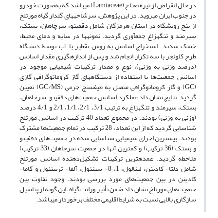
در حال انقراض از تیره نعناع (Lamiaceae) می­باشد که به‌صورت خودرو
در جنوب ایران می­روید. در این پژوهش، سرشاخه­های گلدار گیاه مورتلخ
از پنج رویشگاه در استان هرمزگان شامل دق­فینو، سرچاهان، بستک،
سیرمند و تنگه­زاغ جمع­آوری گردید. نمونه­ها در سایه و دمای محیط،
خشک شدند. استخراج اسانس به روش تقطیر با آب توسط دستگاه
طرح کلونجر با سه تکرار انجام شد و پس از اندازه­گیری مقدار اسانس
(درصد وزنی به وزنی)، نوع و مقدار ترکیبات شیمیایی موجود در
اسانس جمعیت‌ها با استفاده از دستگاه­های گاز کروماتوگرافی گازی
(GC) و گاز کروماتوگرافی متصل به طیف­سنج جرمی (GC/MS) تعیین
گردید. نتایج نشان داد عملکرد اسانس جمعیت‌های دق­فینو، سرچاهان،
بستک، سیرمند و تنگه­زاغ به ترتیب 3/1، 2/1، 1/1، 2/1 و 4/1 درصد
(وزنی به وزنی) بودند. در مجموع تعداد 40 ترکیب در اسانس مورتلخ
شناسایی گردید که از این تعداد، 28 ترکیب در تمام جمعیت‌ها مشترک
بودند. بیشترین اجزای شیمیایی شناسایی شده در جمعیت‌های دق­فینو
و بستک (36 ترکیب) و کمترین آنها در جمعیت سرچاهان (33 ترکیب)
ملاحظه گردید. عمده­ترین ترکیبات تشکیل‌دهنده اسانس مورتلخ
شامل دلتا- کادینن، لینالول، 1، 8- سینئول، آلفا- ترپینئول و گاما-
کادینن در بین جمعیت‌های مورد بررسی بودند. وجود تفاوت بین
جمعیت‌های مورتلخ نشان داد ضمن تأثیر وراثت گیاه، این گونه از پتاسیل
سازگاری بالایی نسبت به شرایط اقلیمی مختلف برخوردار می­باشد.