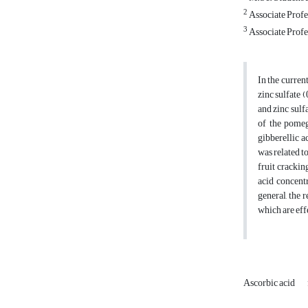
2
Associate Profes
3
Associate Profes
In the curren
zinc sulfate 
and zinc sulf
of the pomeg
gibberellic a
was related t
fruit crackin
acid concentr
general, the 
which are eff
Ascorbic acid