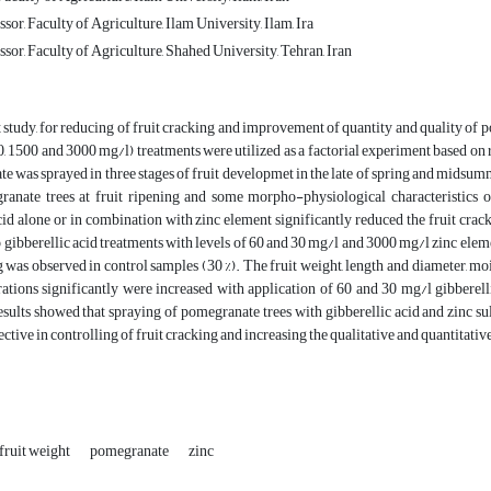
sor, Faculty of Agriculture, Ilam University, Ilam, Ira
sor, Faculty of Agriculture, Shahed University, Tehran, Iran
t study, for reducing of fruit cracking and improvement of quantity and quality of p
(0, 1500 and 3000 mg/l) treatments were utilized as a factorial experiment based o
ate was sprayed in three stages of fruit developmet in the late of spring and mids
ranate trees at fruit ripening and some morpho-physiological characteristics o
cid alone or in combination with zinc element significantly reduced the fruit crac
o gibberellic acid treatments with levels of 60 and 30 mg/l and 3000 mg/l zinc ele
g was observed in control samples (30 %). The fruit weight, length and diameter, moi
ations significantly were increased with application of 60 and 30 mg/l gibberell
results showed that spraying
of pomegranate trees with gibberellic acid and zinc su
ective in controlling of fruit cracking and increasing the qualitative and quantitativ
fruit weight
pomegranate
zinc‎