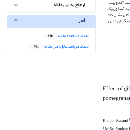
میزان ترکیدگی میوه به­ترتیب مربوط به تیمارهای اسیدجیبرلیک با سطوح 60 و 30 میلی­گرم در لیتر و 3000 میلی­گرم در لیتر عنصر روی با میانگین 73/7 و 80/7 درصد به دست آمد و بیش­
ارجاع به این مقاله
وی و اسید آسکوربیک
ت. نتایج کلی نشان داد
آمار
گی­های کمی ‌و
تعداد مشاهده مقاله
840
تعداد دریافت فایل اصل مقاله
701
Effect of gi
pomegranate
Kadijeh Karami
1
M.Sc. Student, F