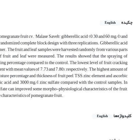
چکیده
English
omegranate fruit cv. ‘Malase Saveh’, gibberellic acid (0, 30 and 60 mg/l) and
n randomized complete block design with three replications. Gibberellic acid
ummer. The fruit and leaf samples were harvested randomly from various parts
f fruit and leaf were measured. The results showed that the spraying
of
king percentage compared to the control. The lowest level of fruit cracking
ment with mean values of 7.73 and 7.80%, respectively. The highest amount of
sture percentage and thickness of fruit peel, TSS, zinc element and ascorbic
ic acid, and 3000 mg/l zinc sulfate compared with the control samples. In
lfate can improved some morpho-physiological characteristics of the fruit,
e characteristics of pomegranate fruit.
کلیدواژه‌ها
English