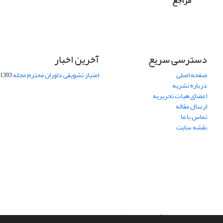
مراجع
دسترسی سریع
آخرین اخبار
صفحه اصلی
امتیاز تشویقی داوران محترم مجله
1393-09-01
درباره نشریه
اعضای هیات تحریریه
ارسال مقاله
تماس با ما
نقشه سایت
سامانه مدیریت نشریات علمی.
طراحی و پیاده سازی از
سیناوب