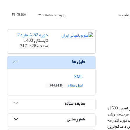
 نشریه
ورود به سامانه
ENGLISH
دوره 52، شماره 2
تابستان 1400
صفحه
317-328
فایل ها
XML
اصل مقاله
704.94 K
سابقه مقاله
در این پژوهش، به منظور کاهش ترکیدگی و بهبود ویژگی­های کمی ‌و کیفی میوه انار رقم ملس ساوه، از تیمار اسیدجیبرلیک (صفر، 30 و 60 میلی­گرم در لیتر) و سولفات روی (صفر، 1500 و
 مرحله از رشد
هم رسانی
میوه در اواخر بهار و اواسط تابستان صورت گرفت. نمونه­های میوه و برگ در زمان رسیدگی کامل میوه­ها، جمع­آوری شدند و برخی از خصوصیات مورفوفیزیولوژی میوه و برگ مورد اندازه­
 داد. کم‌ترین