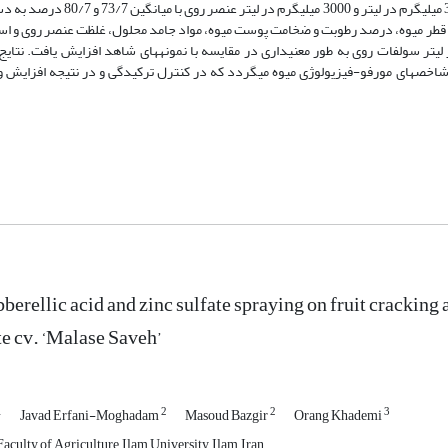
نگین 30 درصد ثبت گردید. وزن، طول و قطر میوه، درصد رطوبت و ضخامت پوست میوه، مواد جامد محلول، غلظت عنصر ر
یلی­گرم در لیتر اسیدجیبرلیک و هم‌چنین 3000 میلی­گرم در لیتر سولفات روی به طور معنی­داری در مقایسه با نمونه­های شاهد افزایش یاف
اخص­های مورفو-فیزیولوژی میوه می­گردد که در کنترل ترکیدگی و در نتیجه افزایش ویژ
bberellic acid and zinc sulfate spraying on fruit cracking 
 cv. ‘Malase Saveh’‎
1
2
2
3
Javad Erfani-Moghadam
Masoud Bazgir
Orang Khademi
aculty of Agriculture, Ilam University, Ilam, Iran