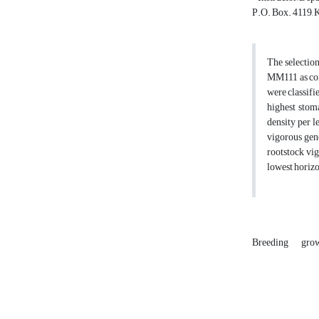
P.O. Box. 4119, K
The selection
MM111 as cont
were classifi
highest stom
density per 
vigorous geno
rootstock vig
lowest horizo
Breeding
gro