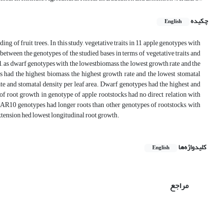
چکیده
English
ng of fruit trees. In this study, vegetative traits in 11 apple genotypes with
between the genotypes of the studied bases in terms of vegetative traits and
1, as dwarf genotypes with the lowestbiomass, the lowest growth rate and the
 had the highest biomass, the highest growth rate and the lowest stomatal
e and stomatal density per leaf area. Dwarf genotypes had the highest and
of root growth in genotype of apple rootstocks had no direct relation with
, AR10 genotypes had longer roots than other genotypes of rootstocks, with
tension hed lowest longitudinal root growth.
کلیدواژه‌ها
English
مراجع