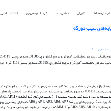
ارسال مقاله
داوران
تماس با ما
فرم های ضروری
اطلاعات آماری
پایه‌های سیب دورگه
2
 سلیمانی
قات، ‏آموزش و ترویج کشاورزی، 31585، صندوق پستی 4119، کرج، ایران
زش و ترویج ‏کشاورزی، 31585، صندوق پستی 4119، کرج، ایران
میوه یکی از روش‌های دستیابی زود هنگام به پایه‌های مورد نظر می‌باشد. در این پژو
مرتبط با قدرت رشد در تعداد 11 ژنوتیپ امید بخش پایه سیب به همراه پایه رویشی سیب MM111 به عنوان شاهد بررسی شد. نتایج نشان داد بین ژ
کمترین بیوماس، کمترین سرعت رشد و بیشترین تراکم روزنه در واحد سطح برگ بودند، 2- ژنوتیپ‌های پر
سرعت رشد و کمترین تراکم روزنه در واحد سطح برگ بودند و 3- ژنوتیپ‌های متوسط رشد AR2، AR5، AR10 و MM111 که دارای مقدا