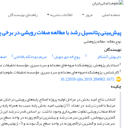
صفحه اصلی
مرور
اطلاعات نشریه
راهنمای نویسندگان
پیش‌بینی پتانسیل رشد با مطالعه صفات رویشی در برخی 
نوع مقاله : مقاله پژوهشی
نویسندگان
2
1
1
داریوش آتشکار
روح اله حق جویان
مریم دودانگه بالاخانی
اصغر
1
استادیار پژوهش، پژوهشکده میوه های معتدله و سردسیری، مؤسسه تحقیقات علوم باغبانی، سازمان تحقی
2
کارشناس، پژوهشکده میوه های معتدله و سردسیری، مؤسسه تحقیقات علوم باغبانی، سازمان تحقیقات، آمو
10.22059/ijhs.2019.284902.1675
چکیده
انتخاب نتاج امید بخش در مراحل اولیه پروژه اصلاح پایه‌های رویشی درختان 