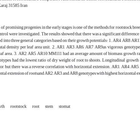
araj, 31585, Iran
 of promising progenies in the early stages is one of the methods for rootstock breedi
rol were investigated. The results showed that there was a significant difference 
ed into three general categories based on their growth potentials: 1. AR4, AR8, AR1
atal density per leaf area unit. 2. AR1, AR3, AR6, AR7, AR9as vigorous genotypes
leaf area. 3. AR2, AR5, AR10, MM111 had an average amount of biomass, growth rat
types had the lowest ratio of dry weight of root to shoots. Longitudinal growth 
or, but there was a reverse correlation with horizontal extension. AR1, AR4, AR5
ntal extension of rootsand AR2, AR3, and AR8 genotypes with highest horizontal ex
wth
rootstock
root
stem
stomat‎