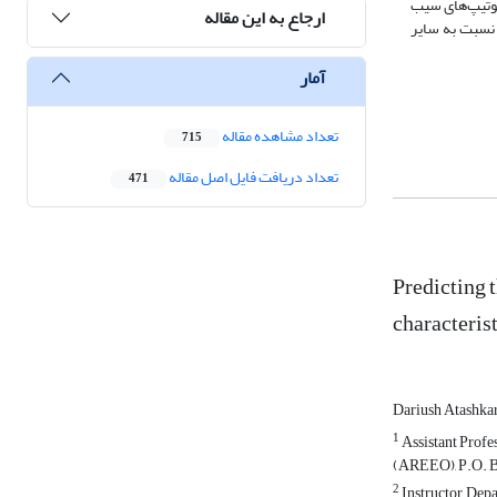
وتیپ‌های سیب
ارجاع به این مقاله
AR1, AR4, که گسترش طولی ریشه بیشتری نسبت به سایر
آمار
تعداد مشاهده مقاله
715
تعداد دریافت فایل اصل مقاله
471
Predicting 
characteris
Dariush Atashka
1
Assistant Profes
(AREEO), P.O. Bo
2
Instructor, Depa