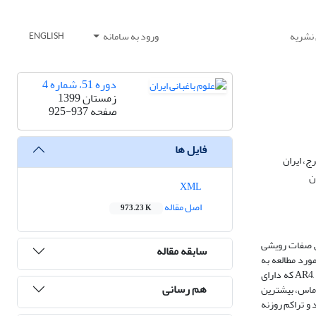
 نشریه
ورود به سامانه
ENGLISH
دوره 51، شماره 4
زمستان 1399
صفحه
925-937
فایل ها
XML
اصل مقاله
973.23 K
هش صفات رویشی
سابقه مقاله
نوتیپ پایه‌های مورد مطالعه به
لحاظ صفات رویشی تفاوت معنی‌داری وجود داشت. بر اساس قدرت رشد این ژنوتیپ‌ها به سه دسته کلی تقسیم شدند: 1- ژنوتیپ‌های کم‌رشد (پاکوتاه) AR4, AR8, AR11 که دارای
هم رسانی
 رشد AR1، AR3، AR6، AR7 و AR9 که دارای بیشترین بیوماس، بیشترین
ر متوسط بیوماس، سرعت رشد و تراکم روزنه