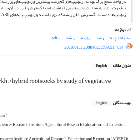
در واحد سطح برگ بودند. ژنوتیپ‌های کم رشد بیشترین و ژنوتیپ‌های پر رش
ژنوتیپ‌ها داشتند، گسترش افقی ریشه کمتری داشتند و ژنوتیپ پایه‌‌‌‌‌‌‌های AR2, AR3, AR8 که گسترش طولی کمتری داشتند، گسترش افقی بیشتری داشتند.
کلیدواژه‌ها
به‌نژادی پایه
رشد
روزنه
ریشه
ساقه‏
20.1001.1.2008482.1399.51.4.14.4
عنوان مقاله
English
h.) hybrid ‎rootstocks by study of vegetative
نویسندگان
English
2
ani
ciences Research ‎Institute, Agricultural Research, Education and Extention
Research Institute, Agricultural ‎Research, Education and Extention (AREEO),