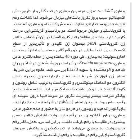
بیماری آتشک به عنوان مهم­ترین بیماری درخت گلابی، از طریق تنش
اکسیداتیو سبب بروز نکروز بافت‌های میزبان می‌شود. لذا شناخت رقم
های متحمل و ساختارهای مقاومت به تنش اکسیداتیو بیماری، که عمدتاً
با کلروپلاست­های میزبان مربوط است، در برنامه­های گزینشی این درخت
کاربرد دارد. به‌منظور مطالعه رفتار کلروپلاست­ها در این اثر متقابل، تظاهر
ژن کلروپلاستی
psbA
به­عنوان ژن کلیدی و تأثیرپذیر از سطح
اکسیداسیون-احیا سلولی در دو رقم گلابی حساس (ویلیامز) و متحمل
(هاروسوئیت) به بیماری، طی دوره 48 ساعته پس از حمله باکتری عامل
بیماری،
Erwinia amylovora
در شرایط درون شیشه ای در شاخه­چه­های
شاهد و آلوده­شده با سویه Ea273 بررسی شد. علاوه بر این شرایط،
تظاهر ژن فوق در شرایط استفاده از بازدارنده­های­ زنجیره­ انتقال
الکترون دو اندامک میتوکندری و کلروپلاست به‌ترتیب شامل روتنون و
گلوتارآلدهید هر دو در غلظت یک میلی­گرم بر لیتر مقایسه شد. نتایج
بیانگر سرعت بیش­تر پیشرفت نکروز در سرشاخه­ها درون شیشه ای
رقم حساس بود. همچنین تظاهر ژن
psbA
در شرایط تیمار با بازدارنده­
های گلوتارآلدهید و روتنون در هردو شرایط حضور و عدم حضور عامل
بیماری، به­طور قابل­توجهی در رقم هاروسوئیت افزایش تظاهر نسبی
بیش­تری در مقایسه با رقم بارتلت داشت. بر این اساس، تحمل بالاتر رقم
هاروسوئیت به بیماری می‌تواند از تحریک­پذیری و واکنش سریع­تر
کلروپلاست­های این رقم در مقایسه با رقم بارتلت منشأ گیرد.