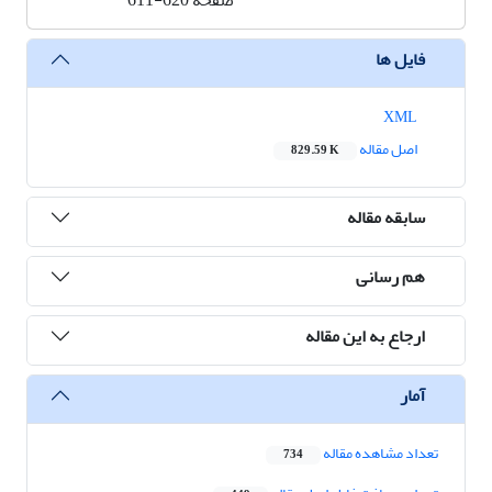
صفحه
611-620
فایل ها
XML
اصل مقاله
829.59 K
سابقه مقاله
هم رسانی
ارجاع به این مقاله
آمار
تعداد مشاهده مقاله
734