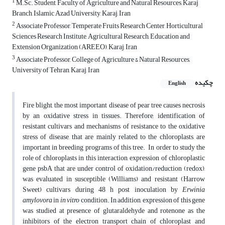
1
M.Sc. Student, Faculty of Agriculture and Natural Resources, Karaj
Branch, Islamic Azad University, Karaj, Iran
2
Associate Professor, Temperate Fruits Research Center, Horticultural
Sciences Research Institute, Agricultural Research, Education ‎and
Extension Organization (AREEO), Karaj, Iran
3
Associate Professor, College of Agriculture & Natural Resources,
University of Tehran, Karaj, Iran‎
چکیده
English
Fire blight, the most important disease of pear tree causes necrosis
by an oxidative stress in tissues. Therefore, identification of
resistant cultivars and mechanisms of resistance to the oxidative
stress of disease, that are mainly related to the chloroplasts, are
important in breeding programs of this tree. In order to study the
role of chloroplasts in this interaction, expression of chloroplastic
gene psbA that are under control of oxidation/reduction (redox),
was evaluated in susceptible (Williams) and resistant (Harrow
Sweet) cultivars during 48 h post inoculation by
Erwinia
amylovora
in
in vitro
condition. In addition, expression of this gene
was studied at presence of glutaraldehyde and rotenone as the
inhibitors of the electron transport chain of chloroplast and