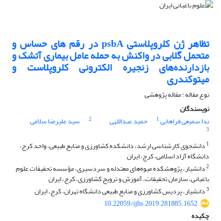
تظاهر ژن کلروپلاستی ‏psbA‏ در رقم های حساس و
متحمل گلابی در واکنش به حمله عامل بیماری ‏آتشک و
بازدارنده‌های زنجیره الکترونی کلروپلاست و
میتوکندری
نوع مقاله : مقاله پژوهشی
نویسندگان
2
1
ندا سمیعی فراهانی
حمید عبداللهی
سید علیرضا سلامی
3
1
دانشجوی کارشناسی ارشد، دانشکده کشاورزی و منابع طبیعی، واحد کرج،
دانشگاه آزاد اسلامی، کرج، ایران
2
دانشیار، پژوهشکده میوه‌های معتدله و سردسیری، مؤسسه تحقیقات علوم
باغبانی، سازمان تحقیقات، آموزش و ترویج کشاورزی، ‏کرج، ایران
3
دانشیار، پردیس کشاورزی و منابع طبیعی دانشگاه تهران، کرج، ایران
10.22059/ijhs.2019.281885.1652
چکیده