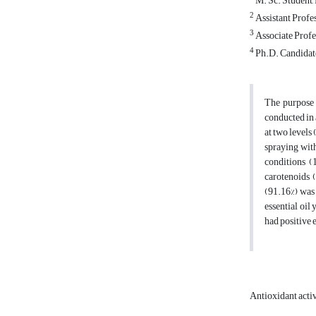
M. Sc. Student, 
2
Assistant Profes
3
Associate Profes
4
Ph.D. Candidate
The purpose o
conducted in 
at two levels
spraying wit
conditions (
carotenoids 
(91.16%) was 
essential oil
had positive 
Antioxidant acti