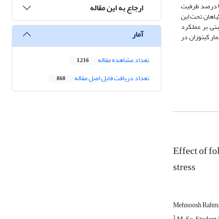
f.w240/‌1) در غلظت mg/l100 کیتوزان در شرایط آبیاری کامل (100 درصد ظرفیت زراعی) به‌دست آمد. کاربرد محلول‌پاشی mg/l100 کیتوزان و شرایط کم‌آبیاری (60 درصد ظرفیت
ارجاع به این مقاله
f) در گیاهان تحت این
یتوزان اثر مثبتی بر عملکرد
آمار
ج نشان داد تیمار کیتوزان در
تعداد مشاهده مقاله
1,216
تعداد دریافت فایل اصل مقاله
860
Effect of fo
stress
Mehnoosh Rahm
1