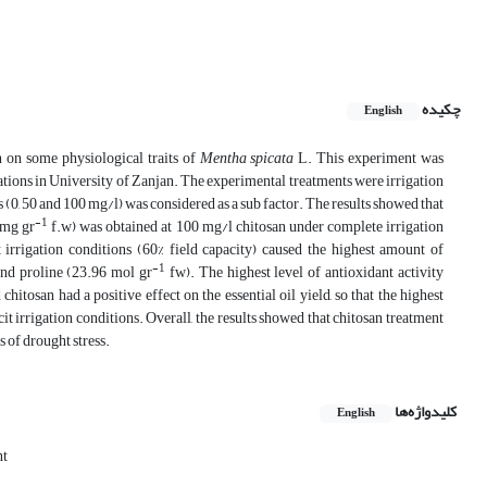
چکیده
English
an on some physiological traits of
Mentha spicata
L. This experiment was
ations in University of Zanjan. The experimental treatments were irrigation
ls (0, 50 and 100 mg/l) was considered as a sub factor. The results showed that
-1
 mg gr
f.w) was obtained at 100 mg/l chitosan under complete irrigation
 irrigation conditions (60% field capacity) caused the highest amount of
-1
nd proline (23.96 mol gr
fw). The highest level of antioxidant activity
hitosan had a positive effect on the essential oil yield, so that the highest
t irrigation conditions. Overall, the results showed that chitosan treatment
 of drought stress.
کلیدواژه‌ها
English
nt