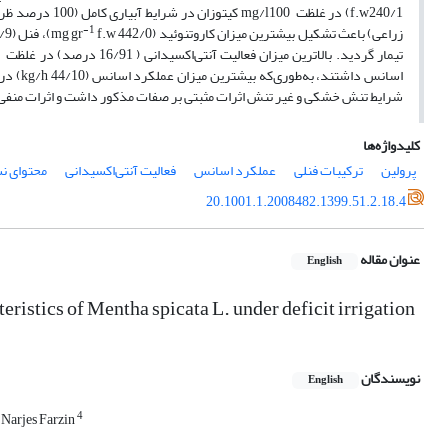
-
1
زراعی) باعث تشکیل بیشترین میزان کاروتنوئید (mg gr
f.w 442/0)، فنل (mg gr
 989/9
شرایط تنش خشکی و غیر تنش اثرات مثبتی بر صفات مذکور داشت و اثرات منفی 
کلیدواژه‌ها
پرولین
ترکیبات فنلی
عملکرد اسانس
فعالیت آنتی‌اکسیدانی
محتوای ن
20.1001.1.2008482.1399.51.2.18.4
عنوان مقاله
English
eristics of ‎Mentha spicata L. under deficit irrigation
نویسندگان
English
4
Narjes Farzin