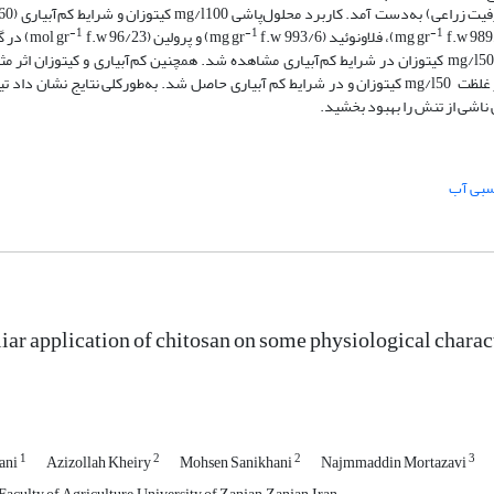
-1
-1
-1
f.w)، فلاونوئید (mg gr
f.w 993/6) و پرولین (mol gr
.w 96/23
تیمار گردید. بالاترین میزان فعالیت آنتی‌اکسیدانی ( 16/91 درصد) در غلظت mg/l50 کیتوزان در شرایط کم‌آبیاری مشاهده شد. همچنین کم‌آبیاری و ک
اسانس داشتند، به‌طوری‌که بیشترین میزان عملکرد اسانس (kg/h 44/10) در غلظت mg/l50 کیتوزان و در شرایط کم آبیاری حاصل شد. به‌طورکلی نتای
ناشی از تنش را بهبود بخشید.
سبی آب
liar application of chitosan on some physiological charact
1
2
2
3
ani
Azizollah Kheiry
Mohsen Sanikhani
Najmmaddin Mortazavi