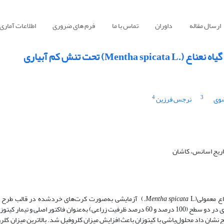
ارسال مقاله
داوران
تماس با ما
فرم های ضروری
اطلاعات آماری
حت ‏تنش کم آبیاری
4
3
ضوی
نرجس فرزین
اریج اسانس، کاشان
اع معمولی(
spicata
Mentha
L.) آزمایشی به‌صورت کرت‌های خردشده در قالب طرح ب
تصادفی با سه تکرار در دانشگاه زنجان اجرا شد. تیمارهای آزمایشی شامل آبیاری در دو سطح (100 درصد و 60 درصد ظرفیت زراعی) به‌عنوان فاک