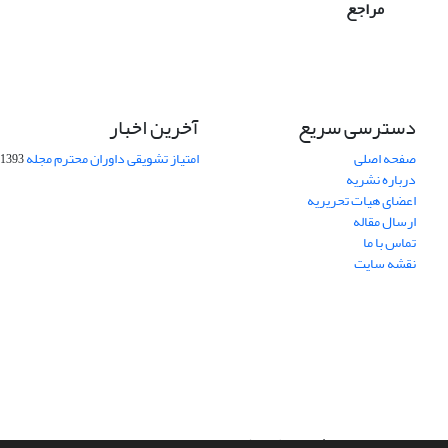
مراجع
دسترسی سریع
آخرین اخبار
صفحه اصلی
امتیاز تشویقی داوران محترم مجله
1393-09-01
درباره نشریه
اعضای هیات تحریریه
ارسال مقاله
تماس با ما
نقشه سایت
سامانه مدیریت نشریات علمی.
طراحی و پیاده سازی از
سیناوب