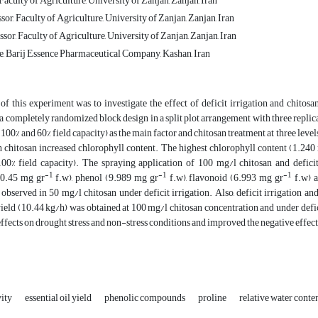
Faculty of Agriculture, University of Zanjan, Zanjan, Iran
sor, Faculty of Agriculture, University of Zanjan, Zanjan, Iran
sor, Faculty of Agriculture, University of Zanjan, Zanjan, Iran
, Barij Essence Pharmaceutical Company, Kashan, Iran ‎
f this experiment was to investigate the effect of deficit irrigation and chitos
a completely randomized block design in a split plot arrangement with three replic
 (100% and 60% field capacity) as the main factor and chitosan treatment at three leve
h chitosan increased chlorophyll content. The highest chlorophyll content (1.240
100% field capacity). The spraying application of 100 mg/l chitosan and deficit
-1
-1
-1
(0.45 mg gr
f.w), phenol (9.989 mg gr
f.w), flavonoid (6.993 mg gr
f.w) a
observed in 50 mg/l chitosan under deficit irrigation. Also, deficit irrigation and c
 yield (10.44 kg/h) was obtained at 100 mg/l chitosan concentration and under defici
effects on drought stress and non-stress conditions and improved the negative effects
vity
essential oil yield
phenolic compounds
proline
relative water conte