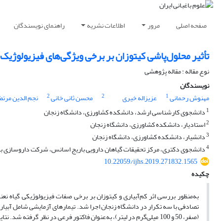
صفحه اصلی
مرور
اطلاعات نشریه
راهنمای نویسندگان
تأثیر محلول‌پاشی کیتوزان بر برخی ویژگی‌های فیزیولوژیک گیاه نعناع (‏Mentha spicata L.‎‏) ت
نوع مقاله : مقاله پژوهشی
نویسندگان
2
2
1
مهنوش رحمانی
عزیزاله خیری
محسن ثانی خانی
نجم الدین مرت
1
دانشجوی کارشناسی ارشد، دانشکده کشاورزی، دانشگاه زنجان
2
استادیار، دانشکده کشاورزی، دانشگاه زنجان
3
دانشیار، دانشکده کشاورزی، دانشگاه زنجان
4
دانشجوی دکتری، مرکز تحقیقات گیاهان دارویی باریج اسانس، شرکت داروسازی ب
10.22059/ijhs.2019.271832.1565
چکیده
به‌منظور بررسی اثر کم‌آبیاری و کیتوزان بر برخی صفات فیزیولوژیکی گیاه نعن
(صفر، 50 و 100 میلی‌گرم در لیتر)، به‌عنوان فاکتور فرعی در نظر گرفته شد. نتایج نشان داد محلول‌پاشی با کیتوزان باعث افزایش میزان کلروفیل شد. بالاترین میزان کلروفیل ( mg gr