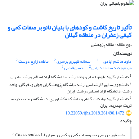
تأثیر تاریخ کاشت و کودهای با بنیان نانو بر صفات کمی و
کیفی زعفران در منطقه گیلان
نوع مقاله : مقاله پژوهشی
نویسندگان
2
2
1
داود هاشم آبادی
سمانه ظهیری برسری
فاطمه زارع دوست
3
2
مریم جدید سلیماندارابی
حسن فیضی
1
دانشیار، گروه علوم باغبانی، واحد رشت، دانشگاه آزاد اسلامی، رشت، ایران
2
دانشجوی سابق کارشناسی ارشد، باشگاه پژوهشگران جوان و نخبگان، واحد
رشت، دانشگاه آزاد اسلامی، رشت، ایران
3
دانشیار، گروه تولیدات گیاهی، دانشکده‌ کشاورزی، دانشگاه تربت حیدریه،
تربت حیدریه، ایران ‏
10.22059/ijhs.2018.261490.1472
چکیده
به منظور بررسی خصوصیات کمی و کیفی زعفران (
Crocus sativus
L.)