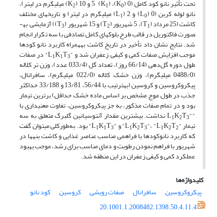
تحت تأثیر نانو کود کامل (0 (K
)، 5 (K
) و 10 (K
) میلی­گرم در لیتر)،
2
1
0
نانو لوله کربن (0 (L
) و 2 (L
) میلی­گرم در لیتر) و تاریخ­های مختلف
1
0
کاشت (25 مرداد (T
)، 5 شهریور (T
) و 15 شهریور (T
)) آزمایشی به­
3
2
1
صورت فاکتوریل در قالب طرح بلوک­های کامل تصادفی با سه تکرار انجام
شد. نتایج نشان داد تأخیر در تاریخ کاشت به­همراه کاربرد نانو کودها
موجب افزایش صفات کمی و کیفی زعفران شد و "L
T
K
" در صفات
1
1
3
طول دوره گل‏‌‏دهی (66/14 روز)، تعداد گل (033/4 عدد)، وزن تر کلاله
(0488/0 میلی­گرم)، وزن خشک کلاله (022/0 میلی­گرم)، سافرانال،
پیکروکروسین و کروسین (به­ترتیب با 56/44، 13/81 و 33/188 حداکثر
جذب در طول موج مشخص بر اساس ماده خشک حداقل) برترین تیمار
بود و در تمام صفات مذکور، به جز پیکروکروسین، تفاوت معنی­داری با
""L
T
K
نداشت. بیشترین مقدار آنتوسیانین گلبرگ متعلق به سه
1
2
3
تیمار "L
T
K
"، "L
T
K
" و "L
T
K
" بود. به‏‌‏طورکلی می­توان گفت
1
1
3
1
2
3
1
2
2
که کاربرد نانوکودها با فراهمی مناسب عناصر غذایی و کاشت بنه­ها در
شهریور با فراهم نمودن رطوبت و دمای مناسب برای رشد، موجب بهبود
عملکرد کمی و کیفی زعفران در این منطقه شد.
کلیدواژه‌ها
پیکروکروسین
سافرانال
صفات رویشی
کروسین
کود نانو‏
20.1001.1.2008482.1398.50.4.11.4