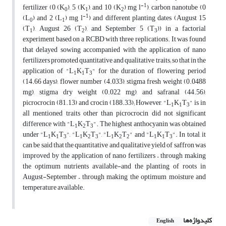
-1
fertilizer (0 (K
), 5 (K
), and 10 (K
) mg l
), carbon nanotube (0
0
1
2
-1
(L
) and 2 (L
) mg l
) and different planting dates (August 15
0
1
(T
), August 26 (T
), and September 5 (T
)) in a factorial
1
2
3
experiment based on a RCBD with three replications. It was found
that delayed sowing accompanied with the application of nano
fertilizers promoted quantitative and qualitative traits; so that in the
application of "L
K
T
" for the duration of flowering period
1
1
3
(14.66 days), flower number (4.033), stigma fresh weight (0.0488
mg), stigma dry weight (0.022 mg), and safranal (44.56),
picrocrocin (81.13) and crocin (188.33); However, "L
K
T
" is in
1
1
3
all mentioned traits other than picrocrocin did not significant
difference with "L
K
T
". The highest anthocyanin was obtained
1
2
3
under "L
K
T
", "L
K
T
", "L
K
T
" and "L
K
T
". In total, it
1
1
3
1
2
3
1
2
2
1
1
3
can be said that the quantitative and qualitative yield of saffron was
improved by the application of nano fertilizers – through making
the optimum nutrients available-and the planting of roots in
August-September – through making the optimum moisture and
temperature available.
کلیدواژه‌ها
English