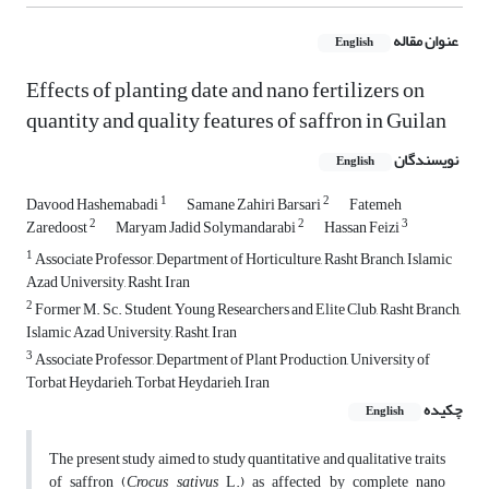
عنوان مقاله
English
Effects of planting date and nano fertilizers on
quantity and quality features of ‎saffron in Guilan
نویسندگان
English
1
2
Davood Hashemabadi
Samane Zahiri Barsari
Fatemeh
2
2
3
Zaredoost
Maryam Jadid Solymandarabi
Hassan Feizi
1
Associate Professor, Department of Horticulture, Rasht Branch, Islamic
Azad University, Rasht, Iran
2
Former M. Sc. Student, Young Researchers and Elite Club, Rasht Branch,
Islamic Azad University, Rasht, Iran
3
Associate Professor, Department of Plant Production, University of
Torbat Heydarieh, Torbat Heydarieh, ‎Iran
چکیده
English
The present study aimed to study quantitative and qualitative traits
of saffron (
Crocus sativus
L.) as affected by complete nano