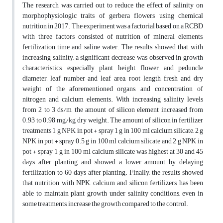
The research was carried out to reduce the effect of salinity on
morphophysiologic traits of gerbera flowers using chemical
nutrition in 2017. The experiment was a factorial based on a RCBD
with three factors consisted of nutrition of mineral elements,
fertilization time and saline water. The results showed that, with
increasing salinity, a significant decrease was observed in growth
characteristics, especially plant height, flower and peduncle
diameter, leaf number and leaf area, root length, fresh and dry
weight of the aforementioned organs, and concentration of
nitrogen and calcium elements. With increasing salinity levels
from 2 to 3 ds/m, the amount of silicon element increased from
0.93 to 0.98 mg/kg dry weight. The amount of silicon in fertilizer
treatments 1 g NPK in pot + spray 1 g in 100 ml calcium silicate, 2 g
NPK in pot + spray 0.5 g in 100 ml calcium silicate and 2 g NPK in
pot + spray 1 g in 100 ml calcium silicate was highest at 30 and 45
days after planting, and showed a lower amount by delaying
fertilization to 60 days after planting. Finally, the results showed
that nutrition with NPK, calcium and silicon fertilizers has been
able to maintain plant growth under salinity conditions, even in
some treatments, increase the growth compared to the control.