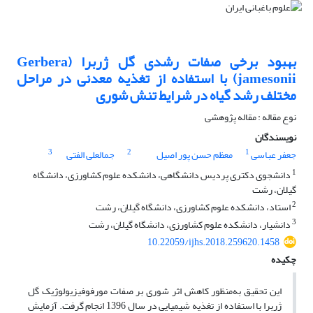
بهبود برخی صفات رشدی گل ژربرا (‏Gerbera
jamesonii‏) با استفاده از تغذیه معدنی در مراحل
‏مختلف رشد گیاه در شرایط تنش شوری
نوع مقاله : مقاله پژوهشی
نویسندگان
3
2
1
جعفر عباسی
معظم حسن پور اصیل
جمالعلی الفتی
1
دانشجوی دکتری پردیس دانشگاهی، دانشکده علوم کشاورزی، دانشگاه
گیلان، رشت
2
استاد، دانشکده علوم کشاورزی، دانشگاه گیلان، رشت
3
دانشیار، دانشکده علوم کشاورزی، دانشگاه گیلان، رشت
10.22059/ijhs.2018.259620.1458
چکیده
این تحقیق به‌منظور کاهش اثر شوری بر صفات مورفوفیزیولوژیک گل
ژربرا با استفاده از تغذیه شیمیایی در سال 1396 انجام گرفت. آزمایش