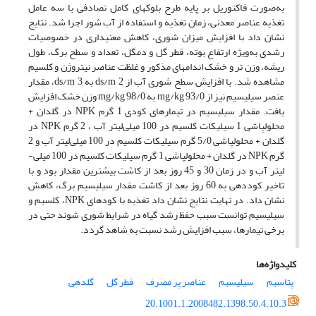
به‏‌‏صورت فاکتوریل بر پایه طرح بلوک­های کامل تصادفی با سه عامل
تغذیه عناصر معدنی، زمان تغذیه و استفاده از آب شور اجرا شد. نتایج
نشان داد با افزایش میزان شوری، کاهش معنی­داری در خصوصیات
رشدی به‌ویژه ارتفاع بوته، قطر گل و دمگل، تعداد و سطح برگ، طول
ریشه، وزن تر و خشک اندام­های مذکور و غلظت عناصر نیتروژن و کلسیم
مشاهده شد. با افزایش سطح شوری آب از ds/m 2 به ds/m 3، مقدار
عنصر سیلیسیم نیز از mg/kg 93/0 به mg/kg 98/0 وزن خشک افزایش
یافت. مقدار سیلیسیم در تیمارهای کودی 1 گرم NPK در گلدان +
محلول­پاشی 1 سیلیکات کلسیم در 100 میلی‌لیتر آب ، 2 گرم NPK در
گلدان + محلول­پاشی 5/0 گرم سیلیکات کلسیم در 100 میلی‌لیتر آب و 2
گرم NPK در گلدان + محلول­پاشی 1 گرم سیلیکات کلسیم در 100 میلی­
لیتر آب و در زمان 30 و 45 روز بعد از کاشت بیشترین مقدار بود و با
تاخیر کوددهی به 60 روز بعد از کاشت مقدار سیلیسیم برگ، کاهش
نشان داد. در نهایت نتایج نشان داد تغذیه با کودهای NPK، کلسیم و
سیلیسیم توانست سبب حفظ رشد گیاه در شرایط شوری شوند حتی در
برخی تیمارها، سبب افزایش رشد نسبت به شاهد گردد.
کلیدواژه‌ها
پتاسیم
سیلیسیم
عناصر پر مصرف
قطر گل
گلدهی
20.1001.1.2008482.1398.50.4.10.3