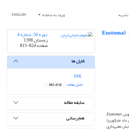
 نشریه
ورود به سامانه
ENGLISH
تأثیر همزیستی قارچ‌ مایکوریزا آربسکولار بر برخی شاخص‌های کیفی و فیزیولوژیکی گل لیزیانتوس ‏گلدانی (‏Eustoma
دوره 50، شماره 4
زمستان 1398
صفحه
815-824
فایل ها
XML
اصل مقاله
862.45 K
سابقه مقاله
وس (
Eustoma
هم رسانی
داد مایکوریزا
ایش معنی‌داری