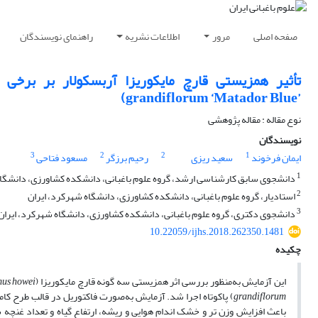
صفحه اصلی
مرور
اطلاعات نشریه
راهنمای نویسندگان
grandiflorum ‘Matador Blue’‎‏)‏
نوع مقاله : مقاله پژوهشی
نویسندگان
3
2
2
1
ایمان فرخوند
سعید ریزی
رحیم برزگر
مسعود فتاحی
1
دانشجوی سابق کارشناسی ارشد، گروه علوم باغبانی، دانشکده کشاورزی، دانشگاه 
2
استادیار، گروه علوم باغبانی، دانشکده کشاورزی، دانشگاه شهرکرد، ‌ایران
3
دانشجوی دکتری، گروه علوم باغبانی، دانشکده کشاورزی، دانشگاه شهرکرد، ‌ایران
10.22059/ijhs.2018.262350.1481
چکیده
این آزمایش به‌منظور بررسی اثر همزیستی سه گونه قارچ مایکوریزا (
mus howei
grandiflorum
) پاکوتاه اجرا شد. آزمایش به‏‌‏صورت فاکتوریل در قالب طرح کا
باعث افزایش وزن تر و خشک اندام هوایی و ریشه، ارتفاع گیاه و تعداد غنچه 