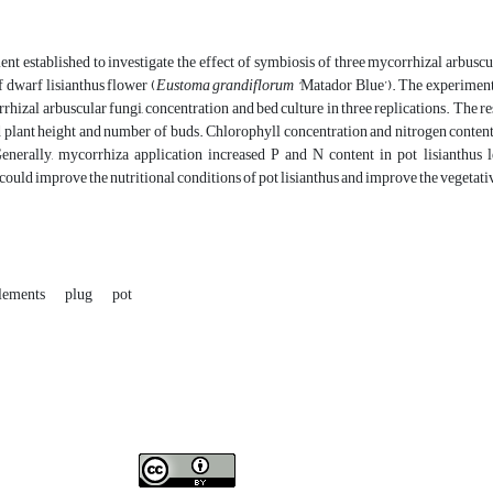
nt established to investigate the effect of symbiosis of three mycorrhizal arbuscu
f dwarf lisianthus flower (
Eustoma grandiflorum ‘
Matador Blue’). The experiment 
rrhizal arbuscular fungi, concentration and bed culture in three replications. The r
d plant height and number of buds. Chlorophyll concentration and nitrogen conten
Generally, mycorrhiza application increased P and N content in pot lisianthus
 could improve the nutritional conditions of pot lisianthus and improve the vegetativ
lements
plug
pot