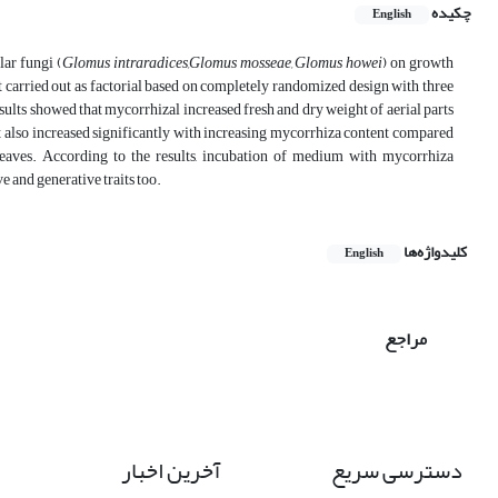
چکیده
English
lar fungi (
Glomus intraradices,
Glomus mosseae, Glomus howei
) on growth
carried out as factorial based on completely randomized design with three
esults showed that mycorrhizal increased fresh and dry weight of aerial parts
t also increased significantly with increasing mycorrhiza content compared
 leaves. According to the results, incubation of medium with mycorrhiza
e and generative traits too.
کلیدواژه‌ها
English
مراجع
دسترسی سریع
آخرین اخبار