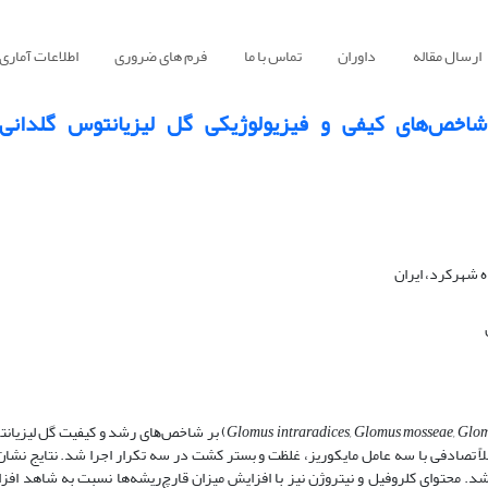
ارسال مقاله
داوران
تماس با ما
فرم های ضروری
اطلاعات آماری
شهرکرد، ‌ایران
Glomus intraradices, Glomus mosseae, Glo
) بر ﺷﺎﺧﺺﻫﺎی رﺷﺪ و کیفیت گل لیزیانت
ملاً تصادفی با سه عامل مایکوریز، غلظت و بستر کشت در سه تکرار اجرا شد. نتایج نشان 
شد. محتوای کلروفیل و نیتروژن نیز با افزایش میزان قارچ‌ریشه‌ها نسبت به شاهد افز