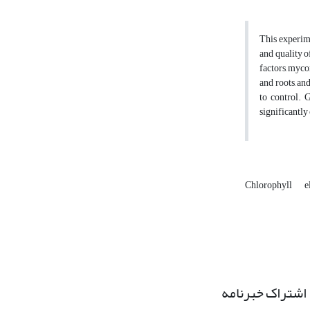
This experime
and quality o
factors, myco
and roots, an
to control. 
significantly
Chlorophyll
e
اشتراک خبرنامه