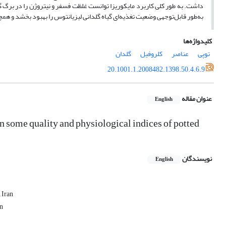
داشت. به طور کلی کاربرد مایکوریزا توانست غلظت فسفر و نیتروژن را در برگ گی
به‌طور قابل‌توجهی وضعیت تغذیه‌ای گیاه گلدانی لیزیانتوس را بهبود بخشد و 
کلیدواژه‌ها
توپی
عناصر
کلروفیل
گلدان
20.1001.1.2008482.1398.50.4.6.9
عنوان مقاله
English
n some quality ‎and physiological indices of potted
نویسندگان
English
 Iran
an