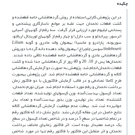
چکیده
در این پژوهش،کارایی استفاده از روش گرده‏افشانی خامه قطع­شده و
کشت قطعات تخمدان جهت غلبه بر موانع ناسازگاری پیش‎تخمی و
پس‎تخمی لیلیوم مورد ارزیابی قرار گرفت. سه رقم از گونه‎های آسیایی
(ترسور، پیراندلو و سب دازل) و چهار رقم از گونه‎های اورینتال (ریالتو،
سوربونه، پارادرو و مانسیا) به­عنوان والد مادری و گونه
Lilium
ledebourii
(سوسن چلچراغ) به­عنوان والد دهنده دانه گرده با دو روش
گرده‎افشانی عادی و گرده‎افشانی خامه قطع­شده تلاقی داده شدند.
تخمدان‌ها پس از 10، 20 و 40 روز از گرده‎افشانی جدا شده و کشت
قطعات تخمدان انجام شد. پژوهش به-صورت دو آزمایش گرده‎افشانی
کلاله و گرده‎افشانی خامه قطع­شده انجام شد. این پژوهش به­صورت
طرح کاملا تصادفی و در قالب آزمایش فاکتوریل با دو فاکتور زمان
برداشت تخمدان و رقم مورد استفاده انجام شد. میزان تورم تخمدان،
تعداد کپسول به­دست‌آمده، وزن کپسول‎های تولید­شده، تعداد قطعات
کشت­شده، تعداد بذر تولیدی، وزن بذور به­دست‌آمده و تعداد بذر
جوانه­زده ثبت شد. به­علت عدم موفقیت آزمایش گرده‎افشانی کلاله
نتایج حاصل در این مقاله گزارش نشد. نتایج نشان داد که فاکتور رقم
در تمام شاخص‎ها در سطح 5 درصد و در شاخص تعداد کپسول در سطح
یک درصد معنی­دار بوده است. اثر فاکتور زمان‎های مختلف برداشت
تخمدان و اثر متقابل این فاکتور با فاکتور رقم تنها در مورد شاخص