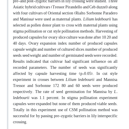
pre-and post-zygotic barriers in lily crossing were studied. Three
Asiatic hybrid cultivars (Tressor, Pirandello and Ceb duzzel) along
with four cultivars of Oriental section (Rialto, Sorbonne, Paradero
and Manissa) were used as maternal plants.
Lilium ledebourii
has
selected as pollen donor plant to cross with maternal plants using
stigma pollination or cut style pollination methods. Harvesting of
produced capsules for ovary slice culture was done after 10, 20 and
40 days. Ovary expansion index, number of produced capsules,
capsule weight, and number of cultured slices, number of produced
seeds, seed weight and number of germinated seeds were recorded.
Results indicated that cultivar had significant influence on all
recorded parameters. The number of seeds was significantly
affected by capsule harvesting time (p<0.05). In cut style
experiment in crosses between
Lilium ledebourii
and Mannisa,
Tressor and Sorbonne 172, 80 and 60 seeds were produced
respectively. The rate of seed germination for Mannisa by
L.
ledebourii
was 1.1 percent. In stigma pollination experiment
capsules were expanded but none of them produced viable seeds.
Totally, in this experiment, use of CSM pollination method was
successful for by passing pre-zygotic barriers in lily interspecific
crossing.