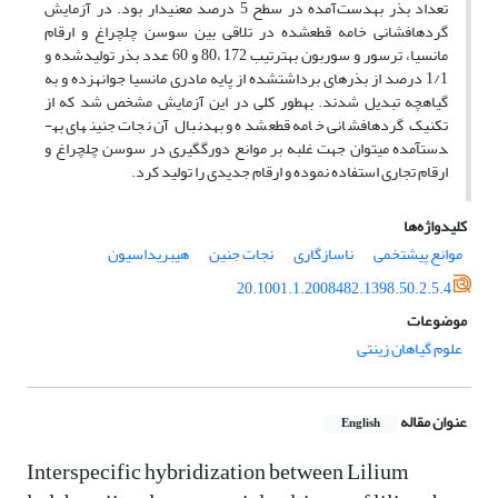
تعداد بذر به­دست‌آمده در سطح 5 درصد معنی­دار بود. در آزمایش
گرده‎افشانی خامه قطع­شده در تلاقی بین سوسن چلچراغ و ارقام
مانسیا، ترسور و سوربون به­ترتیب 172 ،80 و 60 عدد بذر تولید­شده و
1/1 درصد از بذرهای برداشت­شده از پایه مادری مانسیا جوانه­زده و به
گیاهچه تبدیل شدند. به­طور کلی در این آزمایش مشخص شد که از
تکنیک گرده‎افشانی خامه قطع­شده و به­دنبال آن نجات جنین‏های به­
دست­آمده می‎توان جهت غلبه بر موانع دورگ‏گیری در سوسن چلچراغ و
ارقام تجاری استفاده نموده و ارقام جدیدی را تولید کرد.
کلیدواژه‌ها
موانع پیش‎تخمی
ناسازگاری
نجات جنین
هیبریداسیون
20.1001.1.2008482.1398.50.2.5.4
موضوعات
علوم گیاهان زینتی
عنوان مقاله
English
Interspecific hybridization between Lilium