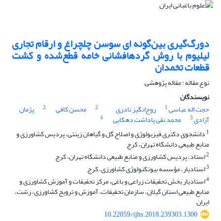
دورگ‌گیری بین‌گونه‏ ای سوسن چلچراغ و ارقام تجاری
لیلیوم با روش گرده‎افشانی خامه قطع‌شده و کشت
قطعات تخمدان
نوع مقاله : مقاله پژوهشی
نویسندگان
2
2
1
حجت اله عباسی
روح‌انگیز نادری
محسن کافی
پژمان
4
3
آزادی
محمد نقی پاداشت دهکایی
1
دانشجوی دکتری فیزیولوژی و اصلاح گل و گیاهان زینتی، پردیس کشاورزی و
منابع طبیعی دانشگاه تهران، کرج
2
استاد، پردیس کشاورزی و منابع طبیعی دانشگاه تهران، کرج
3
استادیار، مؤسسه بیوتکنولوژی کشاورزی، کرج
4
استادیار بخش تحقیقات زراعی و باغی، مرکز تحقیقات و آموزش کشاورزی و
منابع طبیعی استان ‏گیلان، سازمان تحقیقات، ‏آموزش و ترویج کشاورزی، رشت،
ایران
10.22059/ijhs.2018.239303.1300