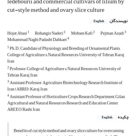
ledebourii and commercial cultivars of lilium by
cut-style method and ovary slice culture
نویسندگان
English
1
2
2
3
Hojat Abasi
Rohangiz Naderi
Mohsen Kafi
Pejman Azadi
4
Mohammad Naghi Padasht Dahkaei
1
Ph.D. Candidate of Physiology and Breeding of Ornamental Plants,
College of Agriculture & Natural Resources, University of Tehran, Karaj,
Iran
2
Professor, College of Agriculture & Natural Resources, University of
Tehran, Karaj, Iran
3
Assistant Professor, Agriculture Biotechnology Research Institute of
Iran (ABRII), Karaj, Iran
4
Assistant Professor of Horticulture Crops Research Department, Gilan
Agricultural and Natural Resources Research and Education ‎Center,
AREEO, Rasht, Iran
چکیده
English
Benefits of cut style method and ovary slice culture for overcoming