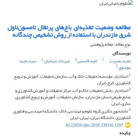
مطالعه وضعیت تغذیه‌ای باغ‌های پرتقال تامسون‌ناول
شرق مازندران با استفاده از روش تشخیص چندگانه
نوع مقاله : مقاله پژوهشی
نویسندگان
2
2
1
مجید بصیرت
امید قاسمی
مهرداد شهابیان
سید مجید
3
موسوی
1
استادیار، مؤسسه تحقیقات خاک وآب، سازمان تحقیقات، آموزش و ترویج
کشاورزی، کرج، ایران
2
استادیار، بخش تحقیقات خاک و آب، مرکز تحقیقات و آموزش کشاورزی و
منابع طبیعی استان مازندران، سازمان تحقیقات، آموزش و ترویج کشاورزی،
ساری، ایران
3
دانشجوی دکتری گروه علوم و مهندسی خاک، دانشکده مهندسی و فناوری
کشاورزی، دانشگاه تهران، تهران، ایران
10.22059/ijhs.2018.239110.1297
چکیده