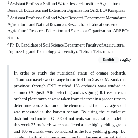
1
Assistant Professor, Soil and Water Research Institute, Agricultural
Research, Education and Extension Organization (AREEO), Karaj, Iran
2
Assistant Professor, Soil and Water Research Department, Mazandaran
Agricultural and Natural Resources Research and Education Center,
Agricultural Research, Education and Extension Organization (AREEO),
Sari, Iran
3
Ph.D. Candidate of Soil Science Department, Faculty of Agricultural
Engineering and Technology, University of Tehran, Tehran, Iran
چکیده
English
In order to study the nutritional status of orange orchards,
Thompson navel sweet orange in north of Iran (east of Mazandaran
province) through CND method, 133 orchards were studied in
summer (August). After selecting and as signing 30 trees in each
orchard, plant samples were taken from the trees in a proper time to
determine concentration of the elements and their average yield
was measured in the harvest season. By using the cumulative
distribution function (CDF) of nutrients variance ratio model in
this work, 27 orchards were considered as the high yielding group
and 106 orchards were considered as the low yielding group. By
solving the third-degree cumulative function equations related to