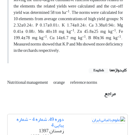
the elements, the related yields were calculated and the cut-off
-1
yield was determined 58 ton ha
. The norms were calculated for
10 elements from average concentrations of high yield groups: N
2.32
±
0.24%; P 0.17
±
0.01%; K 1.74
±
0.24%; Ca 3.38
±
0.94%; Mg
-1
-1
0.41
±
0.08%; Mn 40±18 mg kg
; Zn 45.8
±
25 mg kg
; Fe
-1
-1
-1
199.4
±
78 mg kg
; Cu 14
±
6.7 mg kg
; B 80
±
36 mg kg
.
Measured norms showed that K, P and Mn showed more deficiency
in the orchards, respectively.
کلیدواژه‌ها
English
Nutritional management
orange
reference norms
مراجع
دوره 49، شماره 4 - شماره
پیاپی 4
زمستان 1397