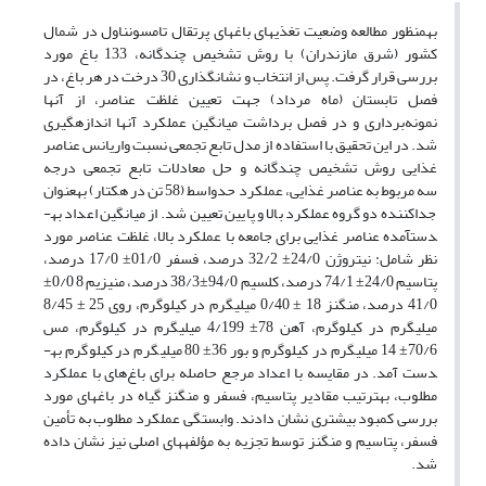
به­منظور مطالعه وضعیت تغذیه­ای باغ­های پرتقال تامسون­ناول در شمال
کشور (شرق مازندران) با روش تشخیص چندگانه، 133 باغ مورد
بررسی قرار گرفت. پس از انتخاب و نشان­گذاری 30 درخت در هر باغ، در
فصل تابستان (ماه مرداد) جهت تعیین غلظت عناصر، از آنها
نمونه‌برداری و در فصل برداشت میانگین عملکرد آنها اندازه­گیری
شد. در این تحقیق با استفاده از مدل تابع تجمعی نسبت واریانس عناصر
غذایی روش تشخیص چندگانه و حل معادلات تابع تجمعی درجه
سه مربوط به عناصر غذایی، عملکرد حدواسط (58 تن در هکتار) به­عنوان
جداکننده دو گروه عملکرد بالا و پایین تعیین شد. از میانگین اعداد به­
دست­آمده عناصر غذایی برای جامعه با عملکرد بالا، غلظت­ عناصر مورد
نظر شامل: نیتروژن 24/0± 32/2 درصد، فسفر 01/0± 17/0 درصد،
پتاسیم 24/0± 74/1 درصد، کلسیم 94/0±38/3 درصد، منیزیم 8 0/0±
41/0 درصد، منگنز 18 ± 0/40 میلی­گرم در کیلوگرم، روی 25 ± 8/45
میلی­گرم در کیلوگرم، آهن 78± 4/199 میلی­گرم در کیلوگرم، مس
70/6± 14 میلی­گرم در کیلوگرم و بور 36± 80 میلی­گرم در کیلوگرم به­
دست آمد. در مقایسه با اعداد مرجع حاصله برای باغ‌های با عملکرد
مطلوب، به­ترتیب مقادیر پتاسیم، فسفر و منگنز گیاه در باغ­های مورد
بررسی کمبود بیشتری نشان دادند. وابستگی عملکرد مطلوب به تأمین
فسفر، پتاسیم و منگنز توسط تجزیه به مؤلفه­های اصلی نیز نشان داده
شد.