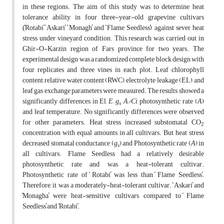
in these regions. The aim of this study was to determine heat
tolerance ability in four three-year-old grapevine cultivars
(̒Rotabi̕, ̒Askari̕, ̒Monagh̕ and ̒Flame Seedless̕) against sever heat
stress under vineyard condition. This research was carried out in
Ghir-O-Karzin region of Fars province for two years. The
experimental design was a randomized complete block design with
four replicates and three vines in each plot. Leaf chlorophyll
content, relative water content (RWC), electrolyte leakage (EL), and
leaf gas exchange parameters were measured. The results showed a
significantly differences in El,
E
,
g
,
A/Ci,
photosynthetic rate (
A
)
s
and leaf temperature. No significantly differences were observed
for other parameters. Heat stress increased substomatal CO
2
concentration with equal amounts in all cultivars. But heat stress
decreased stomatal conductance (
g
) and Photosynthetic rate (
A
) in
s
all cultivars. Flame Seedless had a relatively desirable
photosynthetic rate and was a heat-tolerant cultivar.
Photosynthetic rate of ̒Rotabi̕ was less than ̒Flame Seedless̕.
Therefore, it was a moderately-heat-tolerant cultivar. ̒Askari̕ and
̒Monagha̕ were heat-sensitive cultivars compared to ̒Flame
Seedless̕ and ̒Rotabi̕.