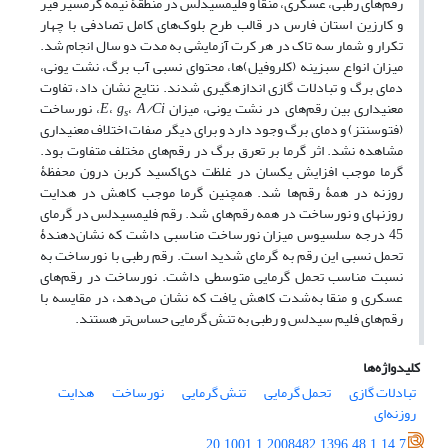
رقم‌های رطبی، عسکری، منقا و فلیم­سیدلس در منطقۀ نیمه گرمسیر قیر
­و ­کارزین استان فارس در قالب طرح بلوک‌های کامل تصادفی با چهار
تکرار و شمار سه تاک در هر کرت آزمایشی به مدت دو سال انجام شد.
میزان انواع سبزینه (کلروفیل)­ها، محتوای نسبی آب برگ، نشت یونی،
دمای برگ و تبادلات گازی اندازه­گیری شدند. نتایج نشان داد، تفاوت
معنی­داری بین رقم‌های در نشت یونی، میزان
A/Ci
،
g
،
E
، نورساخت
s
(فتوسنتز) و دمای برگ وجود دارد و برای دیگر صفات اختلاف معنی­داری
مشاهده نشد. اثر گرما بر تعرق برگ در رقم‌های مختلف متفاوت بود.
گرما موجب افزایش یکسان در غلظت دی‌اکسید کربن درون محفظۀ
روزنه در همۀ رقم‌ها شد. همچنین گرما موجب کاهش در هدایت
روزنه­ای و نورساخت در همه رقم‌های شد. رقم فلیم­سیدلس در گرمای
45 درجه سلسیوس میزان نورساخت مناسبی داشت که نشان‌دهندۀ
تحمل نسبی این رقم به گرمای شدید است. رقم رطبی با نورساخت به
نسبت مناسب تحمل گرمایی متوسطی داشت. نورساخت در رقم‌های
عسکری و منقا به‌شدت کاهش یافت که نشان می‌دهد، در مقایسه با
رقم‌های فلیم سیدلس و رطبی به تنش گرمایی حساس‌تر هستند.
کلیدواژه‌ها
تبادلات گازی
تحمل گرمایی
تنش گرمایی
نورساخت
هدایت
روزنه‌ای
20.1001.1.2008482.1396.48.1.14.7