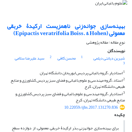
بهینه‌سازی جوانه‌زنی ناهمزیست ارکیدۀ خربقی
معمولی (Epipactis veratrifolia Boiss. & Hohen)
نوع مقاله : مقاله پژوهشی
نویسندگان
2
1
شیرین دیانتی دیلمی
محسن کافی
سید علیرضا سلامی
3
1
استادیار، گروه باغبانی پردیس ابوریحان دانشگاه تهران
2
استاد، گروه مهندسی و علوم باغبانی و فضای سبز پردیس کشاورزی و منابع
طبیعی دانشگاه تهران، کرج
3
استادیار، گروه مهندسی و علوم باغبانی و فضای سبز پردیس کشاورزی و
منابع طبیعی دانشگاه تهران، کرج
10.22059/ijhs.2017.131270.836
چکیده
برای بهینه‌سازی جوانه­زنی بذر ارکیدۀ خربقی معمولی، از دوازده سطح