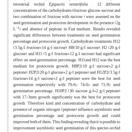
terrestrial orchid
Epipactis veratrifolia
, 12 different
concentrations of the carbohydrates (fructose, glucose, sucrose and
two combination of fructose with sucrose ) were assessed on the
seed germination and protocorm development, in the presence (2g
−1
L
) and absence of peptone in Fast medium. Results revealed
significant differences between treatments on seed germination
percentage and protocorm growth. Carbohydrate treatments; H12
(3.5g/l fructose+14 g/l sucrose), H8(10 g/l sucrose), H2 (20 g/l
glucose), and H11 (5 g/l fructose+12 g/l sucrose) had significant
effect on seed germination percentage. H11and H12 was the best
medium for protocorm growth. H8P2(10 g/l sucrose+2 g/l
peptone), H2P2(20 g/l glucose+2 g/l peptone) and H12P2(3.5g/l
fructose+14 g/l sucrose+2 g/l peptone) were the best for seed
germination respectively with 79/6%, 74/6% and 71/9% seed
germination percentage. H10P2 (30 sucrose g/l+2 g/l peptone)
with 17/3mm growth, significantly was the best for protocorm
growth. Therefore kind and concentration of carbohydrate and
presence of organic nitrogen (peptone) influence asymbiotic seed
germination percentage and protocorm growth and could
improved both of them. This finding revealing that it is possible to
improvement asymbiotic seed germination of this species orchid