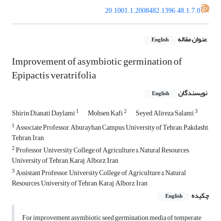
20.1001.1.2008482.1396.48.1.7.0
عنوان مقاله
English
Improvement of asymbiotic germination of
Epipactis veratrifolia
نویسندگان
English
1
2
3
Shirin Dianati Daylami
Mohsen Kafi
Seyed Alireza Salami
1
Associate Professor, Aburayhan Campus, University of Tehran, Pakdasht,
Tehran, Iran
2
Professor, University College of Agriculture & Natural Resources,
University of Tehran, Karaj, Alborz, Iran
3
Assistant Professor, University College of Agriculture & Natural
Resources, University of Tehran, Karaj, Alborz, Iran
چکیده
English
For improvement asymbiotic seed germination media of temperate