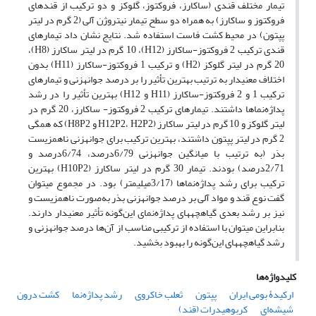
تیمار مختلف قندی (ساکارز، فروکتوز، گلوکز و دو ترکیب از قندهای
فروکتوز و ساکارز) به همراه دو سطح تیمار نیتروژن آلی (2 گرم در لیتر
پپتون) در محیط کشت فاست استفاده شد. نتایج نشان داد تیمارهای
قندی ترکیب 2 فروکتوز-­ساکارز (H12)، 10 گرم در لیتر ساکارز (H8)،
20 گرم در لیتر گلوکز (H2) و ترکیب 1 فروکتوز-­ساکارز (H11) بدون
اختلاف معنی­دار به ترتیب بهترین تأثیر را بر درصد جوانه­زنی و تیمارهای
ترکیب 1 و 2 فروکتوز-ساکارز (H11 و H12) بهترین تأثیر را در رشد
پداژه‌نما­ها داشتند. تیمارهای ترکیب 2 فروکتوز- ساکارز، 20 گرم در
لیتر گلوکز و 10 گرم در لیتر ساکارز (H12P2، H2P2 و H8P2) که همگی
2 گرم در لیتر پپتون داشتند، بهترین ترکیب برای جوانه­زنی ناهمزیست
بذر (به ترتیب با میانگین جوانه­زنی 6/79درصد، 6/74درصد و
2/71درصد) بودند. تیمار 30 گرم در لیتر ساکارز (H10P2) بهترین
ترکیب برای رشد پداژه‌نما­ها (3/17میلی­متر) بود. در مجموع می­توان
گفت نوع قند و مواد آلی بر درصد جوانه­زنی بذر به‌صورت ناهمزیست و
نیز بر رشد بعدی گیاهچه­های پداژه‌نمای این‌گونه تأثیر معنی­دار دارند.
بنابراین می­توان با استفاده از ترکیبی مناسب از آن‌ها درصد جوانه­زنی و
رشد گیاهچه­های این‌گونه را بهبود بخشید.
کلیدواژه‌ها
ارکیدۀ‌ بومی ایران
پپتون
ثعلب خاکروی
رشد پداژه‌نما
کشت درون
شیشه‌ای
کربوهیدرات (قند)