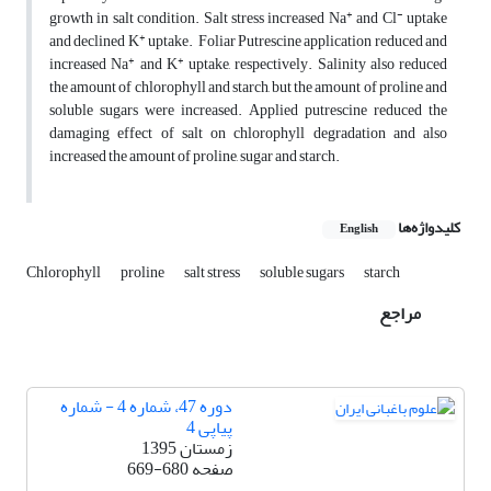
+
-
growth in salt condition. Salt stress increased Na
and Cl
uptake
+
and declined K
uptake. Foliar Putrescine application reduced and
+
+
increased Na
and K
uptake, respectively. Salinity also reduced
the amount of chlorophyll and starch, but the amount of proline and
soluble sugars were increased. Applied putrescine reduced the
damaging effect of salt on chlorophyll degradation and also
increased the amount of proline, sugar and starch.
کلیدواژه‌ها
English
Chlorophyll
proline
salt stress
soluble sugars
starch
مراجع
دوره 47، شماره 4 - شماره
پیاپی 4
زمستان 1395
صفحه
669-680