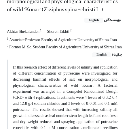
morphological and physiological characteristics
of wild ‘Konar’ (Ziziphus spina-christi L.)
نویسندگان
English
1
2
Akhtar Shekafandeh
Shoreh Takhti
1
Associate Professor, Faculty of Agriculture, University of Shiraz, Iran
2
Former M. Sc. Student, Faculty of Agriculture, University of Shiraz, Iran
چکیده
English
In this research, effect of different levels of salinity and application
of different concentration of putrescine were investigated for
decreasing harmful effects of salt on morphological and
physiological characteristics of wild ‘Konar’. A factorial
experiment was arranged in a Compelet Randomized Design
(CRD) with 4 replications. Treatments were 4 levels of 0, 3.2, 6.4
and 12.8 g/l sodium chloride and 3 levels of 0, 0.01 and 0.1 mM
putrescine. The results showed that with increasing salinity, all
growth indices such as leaf number, stem length leaf and root fresh
and dry weight reduced and spraying application of putrescine
especially with 0.1 mM concentration ameliorated seedlings