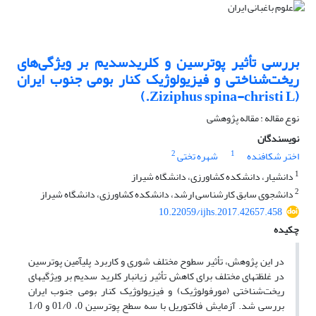
بررسی تأثیر پوترسین و کلریدسدیم بر ویژگی‌های
ریخت‌شناختی و فیزیولوژیک کنار بومی جنوب ایران
(Ziziphus spina-christi L.)
نوع مقاله : مقاله پژوهشی
نویسندگان
2
1
اختر شکافنده
شهره تختی
1
دانشیار، دانشکده کشاورزی، دانشگاه شیراز
2
دانشجوی سابق کارشناسی ارشد، دانشکده کشاورزی، دانشگاه شیراز
10.22059/ijhs.2017.42657.458
چکیده
در این پژوهش، تأثیر سطوح مختلف شوری و کاربرد پلی­آمین پوترسین
در غلظت­های مختلف برای کاهش تأثیر زیانبار کلرید سدیم بر ویژگی­های
ریخت‌شناختی (مورفولوژیک) و فیزیولوژیک کنار بومی جنوب ایران
بررسی شد. آزمایش فاکتوریل با سه سطح پوترسین 0، 01/0 و 1/0