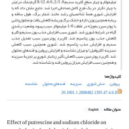
میلی­مولار و چهار سطح کلرید سدیم 0، 2/3، 4/6، 8/12 گرم نمک در لیتر
با چهار تکرار در یک طرح کامل تصادفی اجرا شد. نتایج نشان داد که با
افزایش شوری همۀ شاخص­های رشد مانند شمار برگ، طول ساقه و
ریشه همچنین وزن تازه و خشک برگ و ریشه کاهش یافت و محلول‌پاشی
با پوترسین به‌ویژه در غلظت 1/0 میلی­مولار سبب بهبود وضعیت رشدی
گیاه در شرایط شوری شد. شوری سبب افزایش جذب یون سدیم و کلر و
کاهش جذب یون پتاسیم شد. کاربرد پوترسین سبب تعدیل جذب
سدیم و افزایش جذب پتاسیم شد. شوری همچنین سبب کاهش
سبزینه (کلروفیل) و میزان نشاسته و افزایش پرولین و قندهای محلول
شد. کاربرد پوترسین سبب کاهش تأثیر زیانبار شوری بر تجزیۀ سبزینه
و همچنین سبب افزایش میزان پرولین قند و نشاسته شد.
کلیدواژه‌ها
پرولین
تنش شوری
سبزینه
قند‌های محلول
نشاسته
20.1001.1.2008482.1395.47.4.6.8
عنوان مقاله
English
Effect of putrescine and sodium chloride on