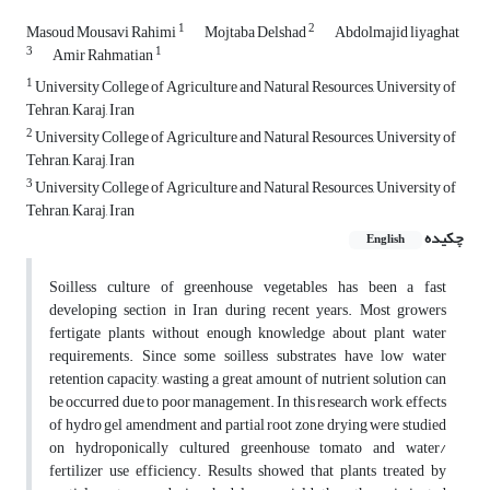
1
2
Masoud Mousavi Rahimi
Mojtaba Delshad
Abdolmajid liyaghat
3
1
Amir Rahmatian
1
University College of Agriculture and Natural Resources, University of
Tehran, Karaj, Iran
2
University College of Agriculture and Natural Resources, University of
Tehran, Karaj, Iran
3
University College of Agriculture and Natural Resources, University of
Tehran, Karaj, Iran
چکیده
English
Soilless culture of greenhouse vegetables has been a fast
developing section in Iran during recent years. Most growers
fertigate plants without enough knowledge about plant water
requirements. Since some soilless substrates have low water
retention capacity, wasting a great amount of nutrient solution can
be occurred due to poor management. In this research work, effects
of hydro gel amendment and partial root zone drying were studied
on hydroponically cultured greenhouse tomato and water/
fertilizer use efficiency. Results showed that plants treated by