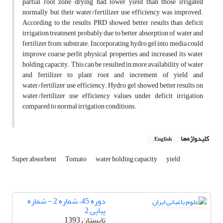
partial root zone drying had lower yield than those irrigated
normally, but their water/fertilizer use efficiency was improved.
According to the results, PRD showed better results than deficit
irrigation treatment probably due to better absorption of water and
fertilizer from substrate. Incorporating hydro gel into media could
improve coarse perlit physical properties and increased its water
holding capacity. This can be resulted in more availability of water
and fertilizer to plant root and increment of yield and
water/fertilizer use efficiency. Hydro gel showed better results on
water/fertilizer use efficiency values under deficit irrigation
compared to normal irrigation conditions.
کلیدواژه‌ها
English
Super absorbent
Tomato
water holding capacity
yield
دوره 45، شماره 2 - شماره
پیاپی 2
تابستان 1393