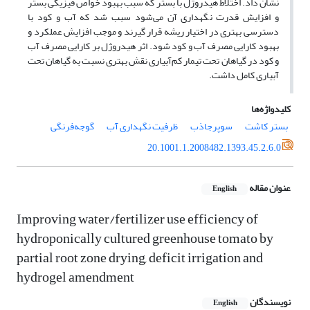
نشان داد. اختلاط هیدروژل با بستر که سبب بهبود خواص فیزیکی بستر
و افزایش قدرت نگهداری آن‏‌ می‌شود سبب شد که آب و کود با
دسترسی بهتر‌ی در اختیار ریشه قرار گیرند و موجب افزایش عملکرد و
بهبود کارایی مصرف آب و کود شود. اثر هیدروژل بر کارایی مصرف آب
و کود در گیاهان تحت تیمار کم‌آبیاری نقش بهتری نسبت به گیاهان تحت
آبیاری کامل داشت.
کلیدواژه‌ها
بستر کاشت
سوپرجاذب
ظرفیت نگهداری آب
گوجه‌فرنگی
20.1001.1.2008482.1393.45.2.6.0
عنوان مقاله
English
Improving water/fertilizer use efficiency of
hydroponically cultured greenhouse tomato by
partial root zone drying, deficit irrigation and
hydrogel amendment
نویسندگان
English