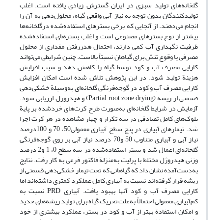
گلخانه‏‌ها‏‌ی تولید سبزی در ایران گسترش زیادی یافته است. اغلب
تولید‏‌کنندگان بدون توجه به نیاز آبی واقعی گیاه، محلول‏‌دهی به آن را
انجام می‏‌دهند. از آنجایی که برخی بسترهای استفاده‏‌شده درگلخانه‏‌ها
بیشتر از نوع بستر‏‌های مصنوعی است و اغلب بستر‏‌های استفاده‏‌شده
ظرفیت نگهداری آب کمی دارند، احتمال هدر‏‌رفتن مقداری از محلول
مصرفی یا وقوع تنش برای گیاهان نسبتاً بالاست. چنین شرایطی‏‌ می‏‌تواند
کارایی مصرف آب و کود توسط گیاه را کاهش دهد و سبب افزایش
هزینة تولید شود. در این پژوهش تلاش شده است امکان افزایش
کارایی مصرف آب و کود در گوجه‌فرنگی گلخانه‌ای به‌وسیلة خشکی‌دهی
قسمتی از ریشه (Partial root zone drying) و هیدروژل ارزیابی شود.
آزمایش در شرایط گلخانه‌ای به‌صورت طرح کرت‌های خرد‌شده بر پایة
بلوک‏‌های کامل تصادفی در سه تکرار و چهار مشاهده در هر کرت اجرا
شد. تیمار‏‌های آبیاری در پنج سطح آبیاری معمولی50، 70 و 100‌درصد
نیاز آبی و آبیاری متناوب 50 و70 درصد نیاز آبی بر روی گوجه‌فرنگی
گلخانه‌ای اعمال شد و بستر استفاده‌شده در سه سطح 0، 1 و2 درصد
وزنی هیدروژل مختلط با پرلیت به‌منزلة فاکتور فرعی به کار رفت. نتایج
به‌دست‌آمده نشان داد که گیاهانی که تحت تیمار خشکی‌دهی قسمتی از
ریشه قرار گرفته‌اند نسبت به آبیاری کامل عملکرد کمتری داشته‌اند اما
کارایی مصرف آب و کود آنها بهبود یافت. آبیاری PRD نسبت به
کم‌آبیاری معمولی احتمالاً به‌علت تحریک گیاه برای تولید ریشه‏‌های جدید
و امکان استفادة بهتر از آب و کود در بستر، عملکرد بیشتری از خود