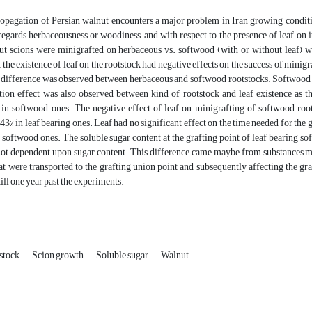
ropagation of Persian walnut encounters a major problem in Iran growing conditio
regards herbaceousness or woodiness, and with respect to the presence of leaf on 
ut scions were minigrafted on herbaceous vs. softwood (with or without leaf) w
 the existence of leaf on the rootstock had negative effects on the success of minigra
t difference was observed between herbaceous and softwood rootstocks. Softwood 
tion effect was also observed between kind of rootstock and leaf existence as th
 in softwood ones. The negative effect of leaf on minigrafting of softwood roots
 43% in leaf bearing ones. Leaf had no significant effect on the time needed for the 
n softwood ones. The soluble sugar content at the grafting point of leaf bearing s
not dependent upon sugar content. This difference came maybe from substances ma
at were transported to the grafting union point and subsequently affecting the gr
till one year past the experiments.
stock
Scion growth
Soluble sugar
Walnut