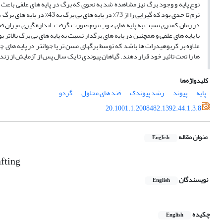
نوع پایه و وجود برگ نیز مشاهده شد به نحوی که برگ در پایه های علفی باعث اف
نرم تا حدی بود که گیرایی را 
در زمان کمتری نسبت به پایه های چوب نرم صورت گرفت. اندازه گیری میزان قند
با پایه های علفی و همچنین در پایه های برگدار نسبت به پایه های بی برگ بالاتر 
علاوه بر کربوهیدرات ها باشد که توسط برگهای مسن تر یا جوانتر در پایه های 
ها را تحت تاثیر خود قرار دهند. گیاهان پیوندی تا یک سال پس از آزمایش از زند
کلیدواژه‌ها
پایه
پیوند
رشد پیوندک
قند های محلول
گردو
20.1001.1.2008482.1392.44.1.3.8
عنوان مقاله
English
afting
نویسندگان
English
چکیده
English