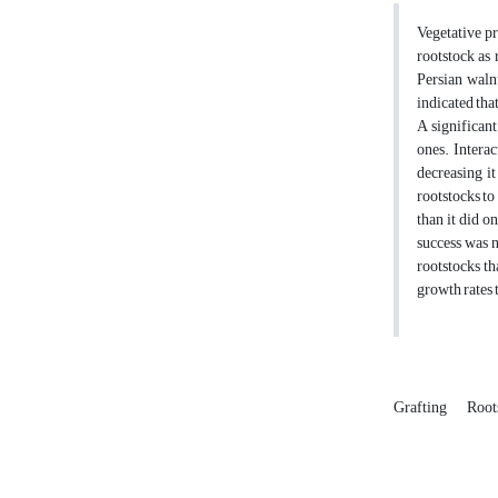
Vegetative p
rootstock as 
Persian waln
indicated that
A significan
ones. Interac
decreasing it
rootstocks to
than it did o
success was 
rootstocks th
growth rates 
Grafting
Root