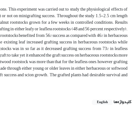
ns. This experiment was carried out to study the physiological effects of
it or not on minigrafting success. Throughout the study, 1.5-2.5 cm length
alnut rootstocks grown for a few weeks in controlled conditions. Results
fting in either leafy or leafless rootstocks (48 and 56 percent, respectively).
rootstocks benefited from 56% success as compared with 46% in herbaceous
e existing leaf increased grafting success in herbaceous rootstocks while
tocks was in so far as it decreased grafting success from 73% in leafless
graft to take, yet it enhanced the graft success on herbaceous rootstocks more
oftwood rootstock was more than that for the leafless ones, however grafting
de through either young or older leaves in either herbaceous or softwood
aft success and scion growth. The grafted plants had desirable survival and
کلیدواژه‌ها
English