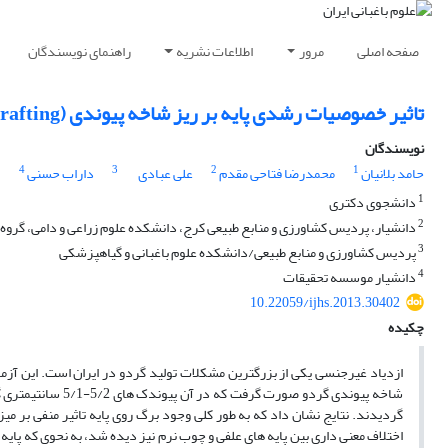
صفحه اصلی
مرور
اطلاعات نشریه
راهنمای نویسندگان
تاثیر خصوصیات رشدی پایه بر ریز شاخه پیوندی (Minigrafting) گردو
نویسندگان
4
3
2
1
حامد بلانیان
محمدرضا فتاحی مقدم
علی عبادی
داراب حسنی
1
دانشجوی دکتری
2
دانشیار، پردیس کشاورزی و منابع طبیعی کرج، دانشکده علوم زراعی و دامی، گروه 
3
پردیس کشاورزی و منابع طبیعی/دانشکده علوم باغبانی و گیاهپزشکی
4
دانشیار موسسه تحقیقات
10.22059/ijhs.2013.30402
چکیده
ازدیاد غیرجنسی یکی از بزرگترین مشکلات تولید گردو در ایران است. این آزما
شاخه پیوندی گردو 