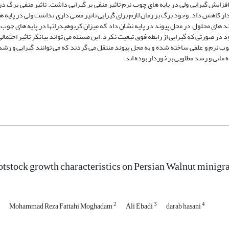
زایش گیرایی ولی در پایه های چوب نرم تاثیر منفی بر گیرایی داشت. تاثیر منفی برگ در
از 73% در پایه های بی برگ به 43% در پایه های برگ دار کاهش داد. وجود برگ بر زمان لازم برای گیرایی تاثیر معنی داری نداشت ولی در
 های محلول در محل پیوند در پایه نشان داد که میزان کربوهیدراتها در پایه های چوب 
بود در صورتی که گیرایی از رابطه فوق تبعیت نکرد. این مسئله می تواند بیانگر تاثیر احتما
چوب نرم و علفی ساخته شده و به محل پیوند منتقل می گردند که می توانند گیرایی و رش
ه مانی و رشد مطلوبی برخوردار بوده اند.
ootstock growth characteristics on Persian Walnut minigr
2
3
4
Mohammad Reza Fattahi Moghadam
Ali Ebadi
darab hasani