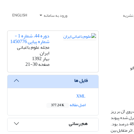
 نشریه
ورود به سامانه
ENGLISH
دوره 44، شماره 1 -
شماره پیاپی 1450776
مجله علوم باغبانی
ایران
بهار 1392
صفحه
21-30
لو
فایل ها
XML
اصل مقاله
377.24 K
روی آن بر ریز
رایط کنترل شده پیوند
هم رسانی
گردیدند. نتایج نشان داد که به طور کلی وجود برگ روی پایه تاثیر منفی بر میزان گیرایی داشته است. میانگین گیرایی در پایه های بدون برگ و برگدار به ترتیب 56 و 48 درصد بود.
ه نحوی که پایه های چوب نرم با میانگین 56% دارای گیرایی بیشتری نسبت به پایه های علفی با 46% بودند. اثر متقابل بین