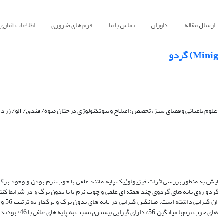
ارسال مقاله
داوران
تماس با ما
فرم های ضروری
اطلاعات آماری
علوم باغبانی و فضای سبز، تخصص: اصلاح و بیوتکنولوژی درختان میوه/ فندق/ آلو/ زردآ
یش به منظور بررسی اثرات فیزیولوژیک پایه مانند علفی یا چوب نرم بودن و وجود برگ 
صورت گرفت که در آن پیوندک های 5/2-5/1 سانتیمتری گردو روی پایه های گردوی چند هفته ای علفی و چوب نرم با یا بدون برگ و در ش
اختلاف معنی داری بین پایه های علفی و چوب نرم نیز دیده شد، ب